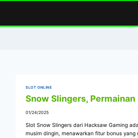
Skip
to
content
SLOT ONLINE
Snow Slingers, Permaina
01/24/2025
Slot Snow Slingers dari Hacksaw Gaming ada
musim dingin, menawarkan fitur bonus yang