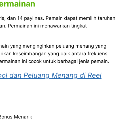
Permainan
ris, dan 14 paylines. Pemain dapat memilih taruhan
ran. Permainan ini menawarkan tingkat
emain yang menginginkan peluang menang yang
erikan keseimbangan yang baik antara frekuensi
mainan ini cocok untuk berbagai jenis pemain.
ol dan Peluang Menang di Reel