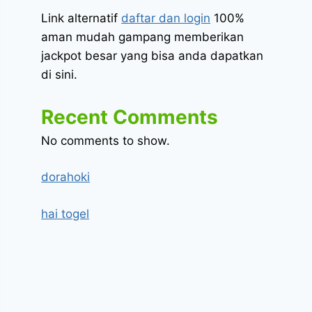
Link alternatif
daftar dan login
100%
aman mudah gampang memberikan
jackpot besar yang bisa anda dapatkan
di sini.
Recent Comments
No comments to show.
dorahoki
hai togel