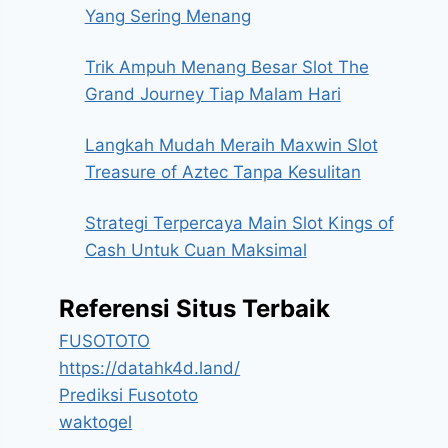
Yang Sering Menang
Trik Ampuh Menang Besar Slot The
Grand Journey Tiap Malam Hari
Langkah Mudah Meraih Maxwin Slot
Treasure of Aztec Tanpa Kesulitan
Strategi Terpercaya Main Slot Kings of
Cash Untuk Cuan Maksimal
Referensi Situs Terbaik
FUSOTOTO
https://datahk4d.land/
Prediksi Fusototo
waktogel