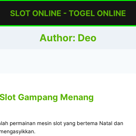
SLOT ONLINE - TOGEL ONLINE
Author: Deo
n Slot Gampang Menang
lah permainan mesin slot yang bertema Natal dan
 mengasyikkan.