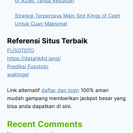
of Aztec Tanpa Kesulitan
Strategi Terpercaya Main Slot Kings of Cash
Untuk Cuan Maksimal
Referensi Situs Terbaik
FUSOTOTO
https://datahk4d.land/
Prediksi Fusototo
waktogel
Link alternatif
daftar dan login
100% aman
mudah gampang memberikan jackpot besar yang
bisa anda dapatkan di sini.
Recent Comments