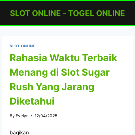
Skip
SLOT ONLINE - TOGEL ONLINE
to
content
SLOT ONLINE
Rahasia Waktu Terbaik
Menang di Slot Sugar
Rush Yang Jarang
Diketahui
By
Evelyn
12/04/2025
bagikan