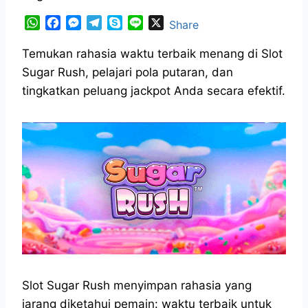
W
F
M
T
S
L
X
Share
h
a
e
e
k
i
a
c
s
l
y
n
Temukan rahasia waktu terbaik menang di Slot
t
e
s
e
p
e
Sugar Rush, pelajari pola putaran, dan
s
b
e
g
e
tingkatkan peluang jackpot Anda secara efektif.
A
o
n
r
p
o
g
a
p
k
e
m
r
Slot Sugar Rush menyimpan rahasia yang
jarang diketahui pemain: waktu terbaik untuk