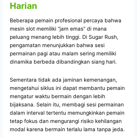
Harian
Beberapa pemain profesional percaya bahwa
mesin slot memiliki “jam emas” di mana
peluang menang lebih tinggi. Di Sugar Rush,
pengamatan menunjukkan bahwa sesi
permainan pagi atau malam sering memiliki
dinamika berbeda dibandingkan siang hari.
Sementara tidak ada jaminan kemenangan,
mengetahui siklus ini dapat membantu pemain
mengatur waktu bermain dengan lebih
bijaksana. Selain itu, membagi sesi permainan
dalam interval tertentu memungkinkan pemain
tetap fokus dan mengurangi risiko kehilangan
modal karena bermain terlalu lama tanpa jeda.