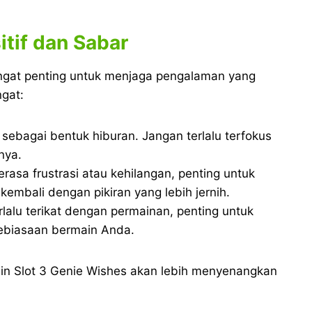
tif dan Sabar
angat penting untuk menjaga pengalaman yang
ngat:
sebagai bentuk hiburan. Jangan terlalu terfokus
nya.
erasa frustrasi atau kehilangan, penting untuk
kembali dengan pikiran yang lebih jernih.
lalu terikat dengan permainan, penting untuk
kebiasaan bermain Anda.
in Slot 3 Genie Wishes akan lebih menyenangkan