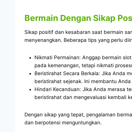
Bermain Dengan Sikap Posi
Sikap positif dan kesabaran saat bermain s
menyenangkan. Beberapa tips yang perlu dii
Nikmati Permainan: Anggap bermain slot 
pada kemenangan, tetapi nikmati proses
Beristirahat Secara Berkala: Jika Anda m
beristirahat sejenak. Ini membantu Anda 
Hindari Kecanduan: Jika Anda merasa ter
beristirahat dan mengevaluasi kembali 
Dengan sikap yang tepat, pengalaman berma
dan berpotensi menguntungkan.