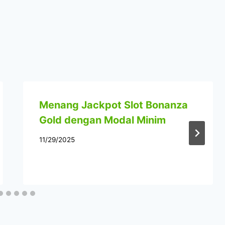
Menang Jackpot Slot Bonanza
Gold dengan Modal Minim
11/29/2025