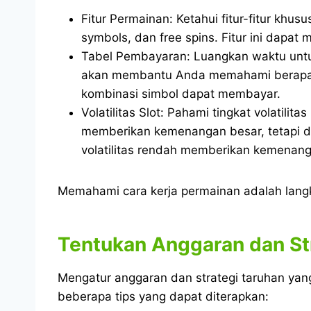
Fitur Permainan: Ketahui fitur-fitur khus
symbols, dan free spins. Fitur ini dap
Tabel Pembayaran: Luangkan waktu untu
akan membantu Anda memahami berapa b
kombinasi simbol dapat membayar.
Volatilitas Slot: Pahami tingkat volatilita
memberikan kemenangan besar, tetapi de
volatilitas rendah memberikan kemenangan
Memahami cara kerja permainan adalah lang
Tentukan Anggaran dan St
Mengatur anggaran dan strategi taruhan yang
beberapa tips yang dapat diterapkan: