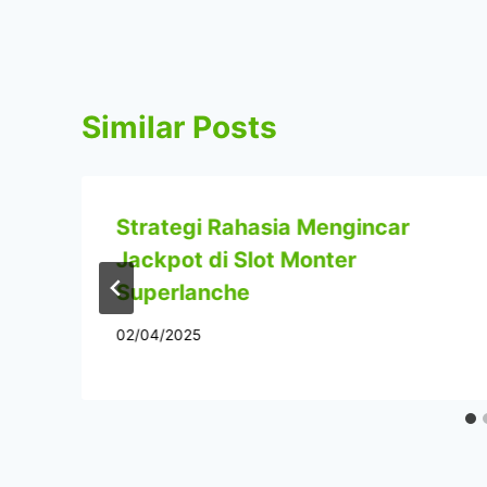
Similar Posts
Strategi Rahasia Mengincar
Jackpot di Slot Monter
Superlanche
02/04/2025