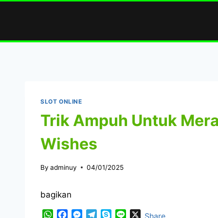
Skip
to
content
SLOT ONLINE
Trik Ampuh Untuk Merai
Wishes
By
adminuy
04/01/2025
bagikan
W
F
M
T
S
L
X
Share