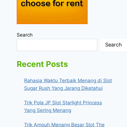
Search
Search
Recent Posts
Rahasia Waktu Terbaik Menang di Slot
Sugar Rush Yang Jarang Diketahui
Trik Pola JP Slot Starlight Princess
Yang Sering Menang
Trik Ampuh Menang Besar Slot The