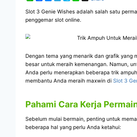
h
a
e
e
k
i
a
c
s
l
y
n
Slot 3 Genie Wishes adalah salah satu perma
t
e
s
e
p
e
penggemar slot online.
s
b
e
g
e
A
o
n
r
p
o
g
a
p
k
e
m
r
Dengan tema yang menarik dan grafik yang
besar untuk meraih kemenangan. Namun, un
Anda perlu menerapkan beberapa trik ampuh. 
membantu Anda meraih maxwin di
Slot 3 Ge
Pahami Cara Kerja Permai
Sebelum mulai bermain, penting untuk memaha
beberapa hal yang perlu Anda ketahui: