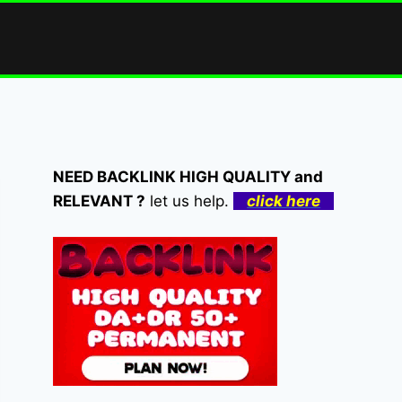
NEED BACKLINK HIGH QUALITY and
RELEVANT ?
let us help.
click here