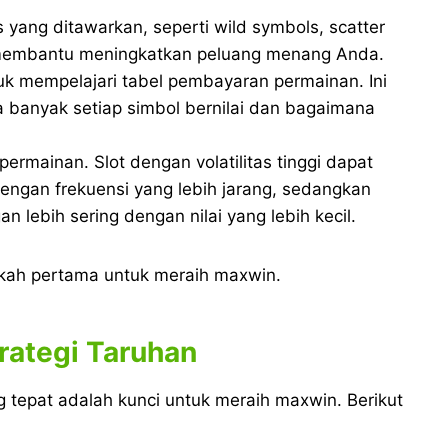
us yang ditawarkan, seperti wild symbols, scatter
at membantu meningkatkan peluang menang Anda.
k mempelajari tabel pembayaran permainan. Ini
anyak setiap simbol bernilai dan bagaimana
s permainan. Slot dengan volatilitas tinggi dapat
ngan frekuensi yang lebih jarang, sedangkan
 lebih sering dengan nilai yang lebih kecil.
kah pertama untuk meraih maxwin.
rategi Taruhan
 tepat adalah kunci untuk meraih maxwin. Berikut