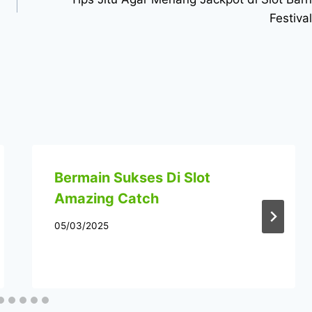
Festival
Bermain Sukses Di Slot
Amazing Catch
05/03/2025