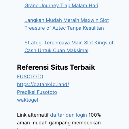
Grand Journey Tiap Malam Hari
Langkah Mudah Meraih Maxwin Slot
Treasure of Aztec Tanpa Kesulitan
Strategi Terpercaya Main Slot Kings of
Cash Untuk Cuan Maksimal
Referensi Situs Terbaik
FUSOTOTO
https://datahk4d.land/
Prediksi Fusototo
waktogel
Link alternatif
daftar dan login
100%
aman mudah gampang memberikan