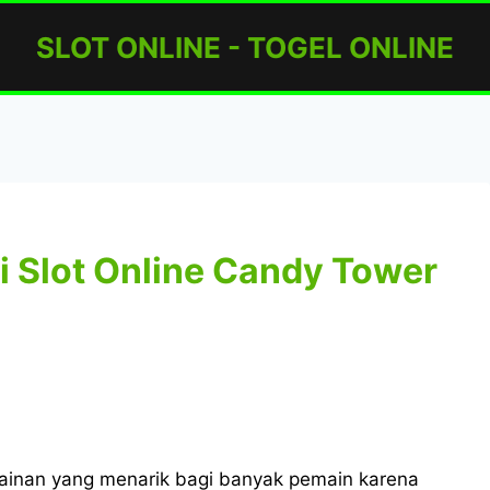
SLOT ONLINE - TOGEL ONLINE
di Slot Online Candy Tower
mainan yang menarik bagi banyak pemain karena