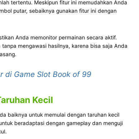
mlah tertentu. Meskipun fitur ini memudahkan Anda
bol putar, sebaiknya gunakan fitur ini dengan
stikan Anda memonitor permainan secara aktif.
ma tanpa mengawasi hasilnya, karena bisa saja Anda
pasang.
r di Game Slot Book of 99
aruhan Kecil
ada baiknya untuk memulai dengan taruhan kecil
 untuk beradaptasi dengan gameplay dan menguji
ul.