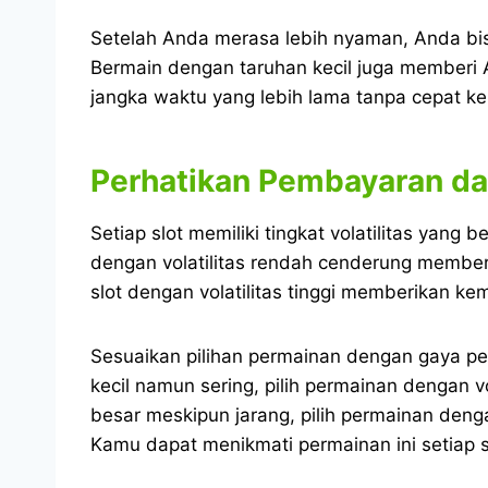
Setelah Anda merasa lebih nyaman, Anda bis
Bermain dengan taruhan kecil juga memberi 
jangka waktu yang lebih lama tanpa cepat ke
Perhatikan Pembayaran dan
Setiap slot memiliki tingkat volatilitas yang
dengan volatilitas rendah cenderung membe
slot dengan volatilitas tinggi memberikan k
Sesuaikan pilihan permainan dengan gaya p
kecil namun sering, pilih permainan dengan 
besar meskipun jarang, pilih permainan denga
Kamu dapat menikmati permainan ini setiap s