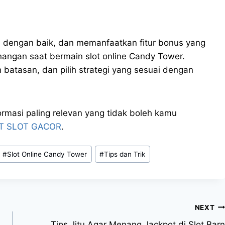
 dengan baik, dan memanfaatkan fitur bonus yang
angan saat bermain slot online Candy Tower.
n batasan, dan pilih strategi yang sesuai dengan
ormasi paling relevan yang tidak boleh kamu
OT SLOT GACOR
.
#
Slot Online Candy Tower
#
Tips dan Trik
NEXT
Tips Jitu Agar Menang Jackpot di Slot Barn