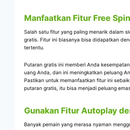
Manfaatkan Fitur Free Spi
Salah satu fitur yang paling menarik dalam s
gratis. Fitur ini biasanya bisa didapatkan 
tertentu.
Putaran gratis ini memberi Anda kesempata
uang Anda, dan ini meningkatkan peluang 
Pastikan untuk memanfaatkan fitur ini seba
putaran gratis, itu bisa menjadi peluang em
Gunakan Fitur Autoplay de
Banyak pemain yang merasa nyaman menggun