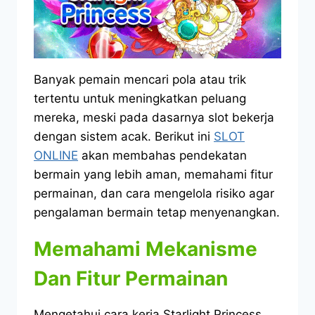
Banyak pemain mencari pola atau trik
tertentu untuk meningkatkan peluang
mereka, meski pada dasarnya slot bekerja
dengan sistem acak. Berikut ini
SLOT
ONLINE
akan membahas pendekatan
bermain yang lebih aman, memahami fitur
permainan, dan cara mengelola risiko agar
pengalaman bermain tetap menyenangkan.
Memahami Mekanisme
Dan Fitur Permainan
Mengetahui cara kerja Starlight Princess