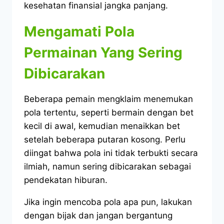
kesehatan finansial jangka panjang.
Mengamati Pola
Permainan Yang Sering
Dibicarakan
Beberapa pemain mengklaim menemukan
pola tertentu, seperti bermain dengan bet
kecil di awal, kemudian menaikkan bet
setelah beberapa putaran kosong. Perlu
diingat bahwa pola ini tidak terbukti secara
ilmiah, namun sering dibicarakan sebagai
pendekatan hiburan.
Jika ingin mencoba pola apa pun, lakukan
dengan bijak dan jangan bergantung