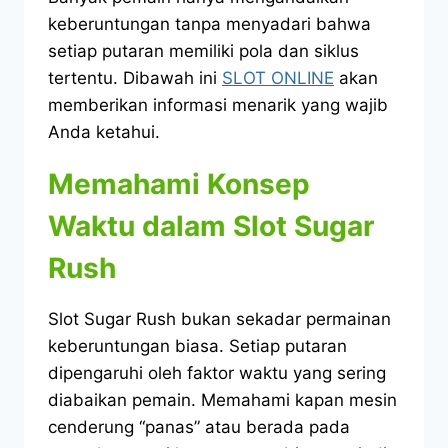
keberuntungan tanpa menyadari bahwa
setiap putaran memiliki pola dan siklus
tertentu. Dibawah ini
SLOT ONLINE
akan
memberikan informasi menarik yang wajib
Anda ketahui.
Memahami Konsep
Waktu dalam Slot Sugar
Rush
Slot Sugar Rush bukan sekadar permainan
keberuntungan biasa. Setiap putaran
dipengaruhi oleh faktor waktu yang sering
diabaikan pemain. Memahami kapan mesin
cenderung “panas” atau berada pada