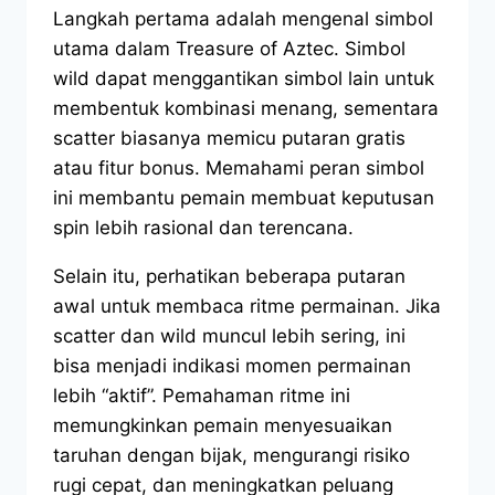
Langkah pertama adalah mengenal simbol
utama dalam Treasure of Aztec. Simbol
wild dapat menggantikan simbol lain untuk
membentuk kombinasi menang, sementara
scatter biasanya memicu putaran gratis
atau fitur bonus. Memahami peran simbol
ini membantu pemain membuat keputusan
spin lebih rasional dan terencana.
Selain itu, perhatikan beberapa putaran
awal untuk membaca ritme permainan. Jika
scatter dan wild muncul lebih sering, ini
bisa menjadi indikasi momen permainan
lebih “aktif”. Pemahaman ritme ini
memungkinkan pemain menyesuaikan
taruhan dengan bijak, mengurangi risiko
rugi cepat, dan meningkatkan peluang