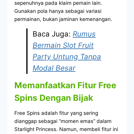
sepenuhnya pada klaim pemain lain.
Gunakan pola hanya sebagai variasi
permainan, bukan jaminan kemenangan.
Baca Juga:
Rumus
Bermain Slot Fruit
Party Untung Tanpa
Modal Besar
Memanfaatkan Fitur Free
Spins Dengan Bijak
Free Spins adalah fitur yang sering
dianggap sebagai “momen emas” dalam
Starlight Princess. Namun, membeli fitur ini