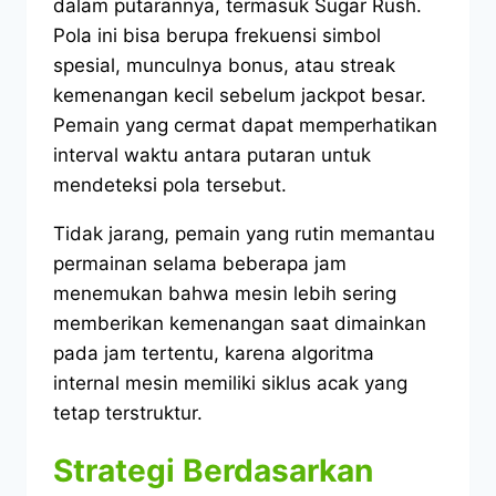
dalam putarannya, termasuk Sugar Rush.
Pola ini bisa berupa frekuensi simbol
spesial, munculnya bonus, atau streak
kemenangan kecil sebelum jackpot besar.
Pemain yang cermat dapat memperhatikan
interval waktu antara putaran untuk
mendeteksi pola tersebut.
Tidak jarang, pemain yang rutin memantau
permainan selama beberapa jam
menemukan bahwa mesin lebih sering
memberikan kemenangan saat dimainkan
pada jam tertentu, karena algoritma
internal mesin memiliki siklus acak yang
tetap terstruktur.
Strategi Berdasarkan