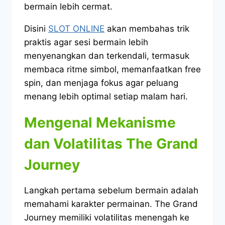
bermain lebih cermat.
Disini
SLOT ONLINE
akan membahas trik
praktis agar sesi bermain lebih
menyenangkan dan terkendali, termasuk
membaca ritme simbol, memanfaatkan free
spin, dan menjaga fokus agar peluang
menang lebih optimal setiap malam hari.
Mengenal Mekanisme
dan Volatilitas The Grand
Journey
Langkah pertama sebelum bermain adalah
memahami karakter permainan. The Grand
Journey memiliki volatilitas menengah ke