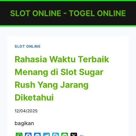
Skip
SLOT ONLINE - TOGEL ONLINE
to
content
SLOT ONLINE
Rahasia Waktu Terbaik
Menang di Slot Sugar
Rush Yang Jarang
Diketahui
12/04/2025
bagikan