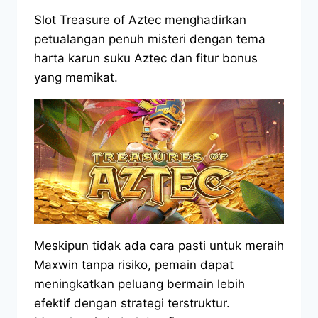
Slot Treasure of Aztec menghadirkan
petualangan penuh misteri dengan tema
harta karun suku Aztec dan fitur bonus
yang memikat.
Meskipun tidak ada cara pasti untuk meraih
Maxwin tanpa risiko, pemain dapat
meningkatkan peluang bermain lebih
efektif dengan strategi terstruktur.