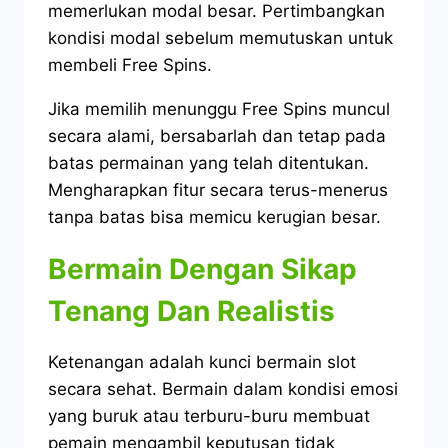
memerlukan modal besar. Pertimbangkan
kondisi modal sebelum memutuskan untuk
membeli Free Spins.
Jika memilih menunggu Free Spins muncul
secara alami, bersabarlah dan tetap pada
batas permainan yang telah ditentukan.
Mengharapkan fitur secara terus-menerus
tanpa batas bisa memicu kerugian besar.
Bermain Dengan Sikap
Tenang Dan Realistis
Ketenangan adalah kunci bermain slot
secara sehat. Bermain dalam kondisi emosi
yang buruk atau terburu-buru membuat
pemain mengambil keputusan tidak