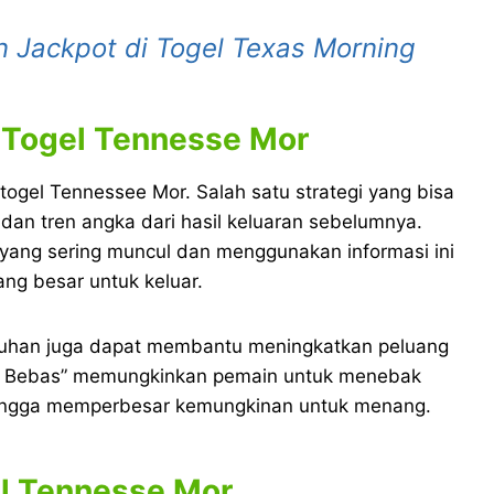
 Jackpot di Togel Texas Morning
n Togel Tennesse Mor
gel Tennessee Mor. Salah satu strategi yang bisa
dan tren angka dari hasil keluaran sebelumnya.
ang sering muncul dan menggunakan informasi ini
ng besar untuk keluar.
aruhan juga dapat membantu meningkatkan peluang
k Bebas” memungkinkan pemain untuk menebak
hingga memperbesar kemungkinan untuk menang.
l Tennesse Mor