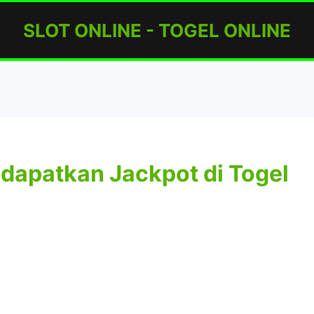
SLOT ONLINE - TOGEL ONLINE
apatkan Jackpot di Togel