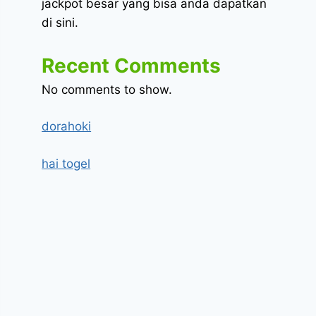
jackpot besar yang bisa anda dapatkan
di sini.
Recent Comments
No comments to show.
dorahoki
hai togel