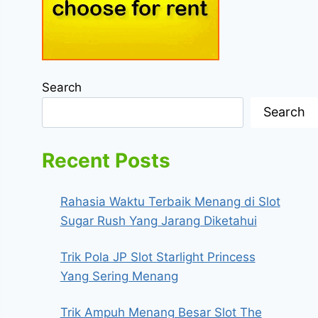
Search
Search
Recent Posts
Rahasia Waktu Terbaik Menang di Slot
Sugar Rush Yang Jarang Diketahui
Trik Pola JP Slot Starlight Princess
Yang Sering Menang
Trik Ampuh Menang Besar Slot The