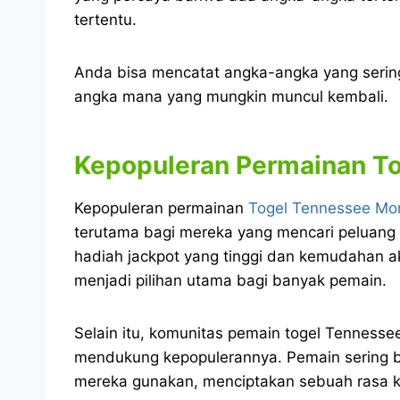
tertentu.
Anda bisa mencatat angka-angka yang serin
angka mana yang mungkin muncul kembali.
Kepopuleran Permainan T
Kepopuleran permainan
Togel Tennessee Mo
terutama bagi mereka yang mencari peluang
hadiah jackpot yang tinggi dan kemudahan ak
menjadi pilihan utama bagi banyak pemain.
Selain itu, komunitas pemain togel Tennessee
mendukung kepopulerannya. Pemain sering ber
mereka gunakan, menciptakan sebuah rasa 