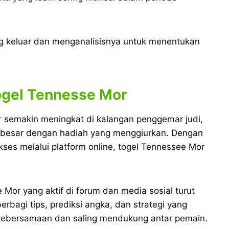
g keluar dan menganalisisnya untuk menentukan
ogel Tennesse Mor
r
semakin meningkat di kalangan penggemar judi,
 besar dengan hadiah yang menggiurkan. Dengan
ses melalui platform online, togel Tennessee Mor
 Mor yang aktif di forum dan media sosial turut
bagi tips, prediksi angka, dan strategi yang
kebersamaan dan saling mendukung antar pemain.