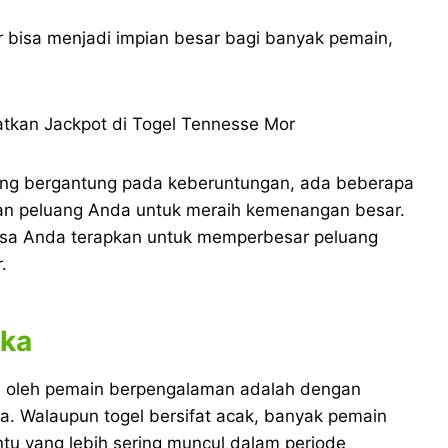
 bisa menjadi impian besar bagi banyak pemain,
ang bergantung pada keberuntungan, ada beberapa
kan peluang Anda untuk meraih kemenangan besar.
isa Anda terapkan untuk memperbesar peluang
.
gka
n oleh pemain berpengalaman adalah dengan
a. Walaupun togel bersifat acak, banyak pemain
u yang lebih sering muncul dalam periode