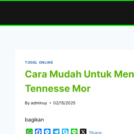
Skip
to
content
TOGEL ONLINE
Cara Mudah Untuk Mend
Tennesse Mor
By
adminuy
02/15/2025
bagikan
W
F
M
T
S
L
X
Share