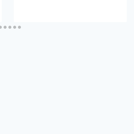
OT ONLINE - TOGEL ONLINE - WordPress Theme by
K