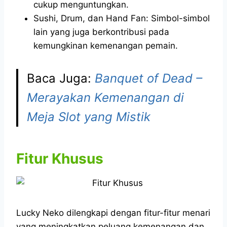
cukup menguntungkan.
Sushi, Drum, dan Hand Fan: Simbol-simbol
lain yang juga berkontribusi pada
kemungkinan kemenangan pemain.
Baca Juga:
Banquet of Dead –
Merayakan Kemenangan di
Meja Slot yang Mistik
Fitur Khusus
Lucky Neko dilengkapi dengan fitur-fitur menari
yang meningkatkan peluang kemenangan dan