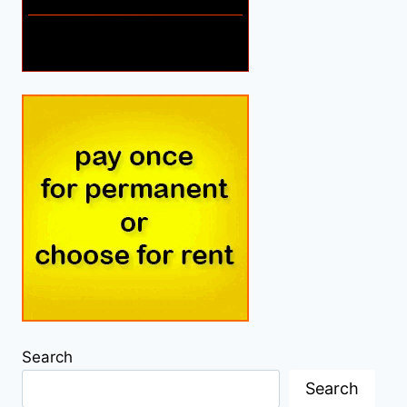
Search
Search