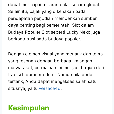
dapat mencapai miliaran dolar secara global.
Selain itu, pajak yang dikenakan pada
pendapatan perjudian memberikan sumber
daya penting bagi pemerintah. Slot dalam
Budaya Populer Slot seperti Lucky Neko juga
berkontribusi pada budaya populer.
Dengan elemen visual yang menarik dan tema
yang resonan dengan berbagai kalangan
masyarakat, permainan ini menjadi bagian dari
tradisi hiburan modern. Namun bila anda
tertarik, Anda dapat mengakses salah satu
situsnya, yaitu
versace4d
.
Kesimpulan