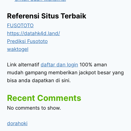
Referensi Situs Terbaik
FUSOTOTO
https://datahk4d.land/
Prediksi Fusototo
waktogel
Link alternatif
daftar dan login
100% aman
mudah gampang memberikan jackpot besar yang
bisa anda dapatkan di sini.
Recent Comments
No comments to show.
dorahoki