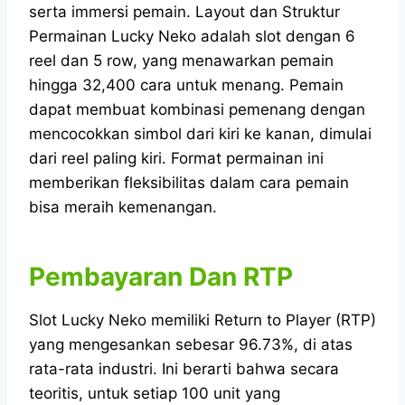
serta immersi pemain. Layout dan Struktur
Permainan Lucky Neko adalah slot dengan 6
reel dan 5 row, yang menawarkan pemain
hingga 32,400 cara untuk menang. Pemain
dapat membuat kombinasi pemenang dengan
mencocokkan simbol dari kiri ke kanan, dimulai
dari reel paling kiri. Format permainan ini
memberikan fleksibilitas dalam cara pemain
bisa meraih kemenangan.
Pembayaran Dan RTP
Slot Lucky Neko memiliki Return to Player (RTP)
yang mengesankan sebesar 96.73%, di atas
rata-rata industri. Ini berarti bahwa secara
teoritis, untuk setiap 100 unit yang