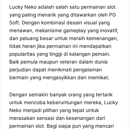
Lucky Neko adalah salah satu permainan slot
yang paling menarik yang ditawarkan oleh PG
Soft. ​Dengan kombinasi desain visual yang
menawan, mekanisme gameplay yang inovatif,
dan peluang besar untuk meraih kemenangan,
tidak heran jika permainan ini mendapatkan
popularitas yang tinggi di kalangan pemain.​
Baik pemula maupun veteran dalam dunia
perjudian dapat menikmati pengalaman
bermain yang mengasyikkan dan memikat.
Dengan semakin banyak orang yang tertarik
untuk mencoba keberuntungan mereka, Lucky
Neko menjadi pilihan yang tepat untuk
merasakan sensasi dan kesenangan dari
permainan slot. Bagi siapa pun yang mencari