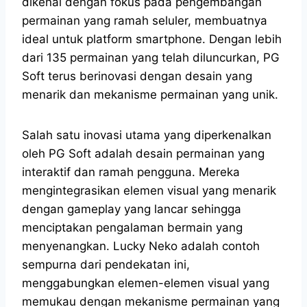
dikenal dengan fokus pada pengembangan
permainan yang ramah seluler, membuatnya
ideal untuk platform smartphone. Dengan lebih
dari 135 permainan yang telah diluncurkan, PG
Soft terus berinovasi dengan desain yang
menarik dan mekanisme permainan yang unik.
Salah satu inovasi utama yang diperkenalkan
oleh PG Soft adalah desain permainan yang
interaktif dan ramah pengguna. Mereka
mengintegrasikan elemen visual yang menarik
dengan gameplay yang lancar sehingga
menciptakan pengalaman bermain yang
menyenangkan. Lucky Neko adalah contoh
sempurna dari pendekatan ini,
menggabungkan elemen-elemen visual yang
memukau dengan mekanisme permainan yang