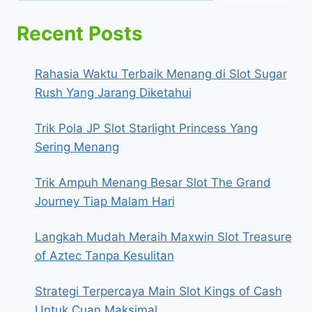
Recent Posts
Rahasia Waktu Terbaik Menang di Slot Sugar
Rush Yang Jarang Diketahui
Trik Pola JP Slot Starlight Princess Yang
Sering Menang
Trik Ampuh Menang Besar Slot The Grand
Journey Tiap Malam Hari
Langkah Mudah Meraih Maxwin Slot Treasure
of Aztec Tanpa Kesulitan
Strategi Terpercaya Main Slot Kings of Cash
Untuk Cuan Maksimal