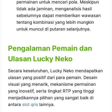
permainan untuk mencari pola. Meskipun
tidak ada jaminan, menganalisis hasil
sebelumnya dapat memberikan wawasan
tentang kombinasi yang lebih mungkin
untuk muncul di putaran selanjutnya.
Pengalaman Pemain dan
Ulasan Lucky Neko
Secara keseluruhan, Lucky Neko mendapatkan
ulasan yang positif dari para pemain. Desain
visual yang menarik, mekanisme permainan
yang inovatif, serta tingkat RTP yang tinggi
menjadikannya pilihan yang sangat baik di
antara
slot qris
lainnya.