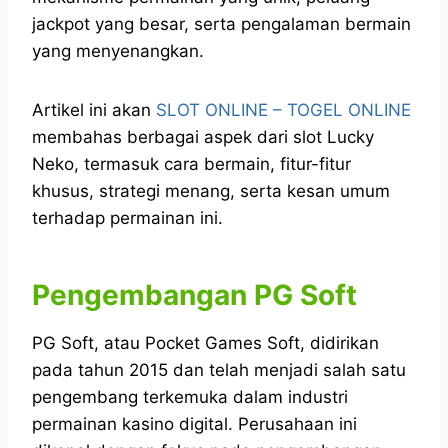
jackpot yang besar, serta pengalaman bermain
yang menyenangkan.
Artikel ini akan
SLOT ONLINE – TOGEL ONLINE
membahas berbagai aspek dari slot Lucky
Neko, termasuk cara bermain, fitur-fitur
khusus, strategi menang, serta kesan umum
terhadap permainan ini.
Pengembangan PG Soft
PG Soft, atau Pocket Games Soft, didirikan
pada tahun 2015 dan telah menjadi salah satu
pengembang terkemuka dalam industri
permainan kasino digital. Perusahaan ini