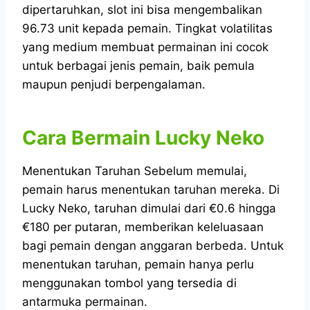
dipertaruhkan, slot ini bisa mengembalikan
96.73 unit kepada pemain. Tingkat volatilitas
yang medium membuat permainan ini cocok
untuk berbagai jenis pemain, baik pemula
maupun penjudi berpengalaman.
Cara Bermain Lucky Neko
Menentukan Taruhan Sebelum memulai,
pemain harus menentukan taruhan mereka. Di
Lucky Neko, taruhan dimulai dari €0.6 hingga
€180 per putaran, memberikan keleluasaan
bagi pemain dengan anggaran berbeda. Untuk
menentukan taruhan, pemain hanya perlu
menggunakan tombol yang tersedia di
antarmuka permainan.