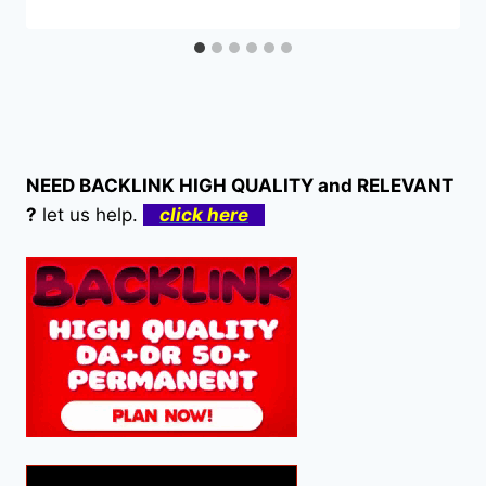
NEED BACKLINK HIGH QUALITY and RELEVANT
?
let us help.
click here