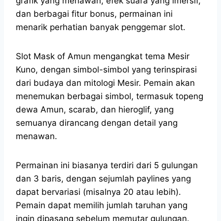
grafik yang menawan, efek suara yang imersif,
dan berbagai fitur bonus, permainan ini
menarik perhatian banyak penggemar slot.
Slot Mask of Amun mengangkat tema Mesir
Kuno, dengan simbol-simbol yang terinspirasi
dari budaya dan mitologi Mesir. Pemain akan
menemukan berbagai simbol, termasuk topeng
dewa Amun, scarab, dan hieroglif, yang
semuanya dirancang dengan detail yang
menawan.
Permainan ini biasanya terdiri dari 5 gulungan
dan 3 baris, dengan sejumlah paylines yang
dapat bervariasi (misalnya 20 atau lebih).
Pemain dapat memilih jumlah taruhan yang
ingin dipasang sebelum memutar gulungan.