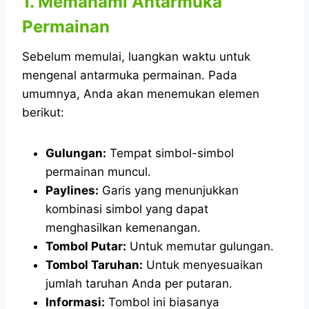
1. Memahami Antarmuka
Permainan
Sebelum memulai, luangkan waktu untuk
mengenal antarmuka permainan. Pada
umumnya, Anda akan menemukan elemen
berikut:
Gulungan:
Tempat simbol-simbol
permainan muncul.
Paylines:
Garis yang menunjukkan
kombinasi simbol yang dapat
menghasilkan kemenangan.
Tombol Putar:
Untuk memutar gulungan.
Tombol Taruhan:
Untuk menyesuaikan
jumlah taruhan Anda per putaran.
Informasi:
Tombol ini biasanya