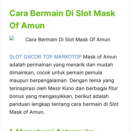
Cara Bermain Di Slot Mask
Of Amun
SLOT GACOR TOP MARKOTOP
Mask of Amun
adalah permainan yang menarik dan mudah
dimainkan, cocok untuk pemain pemula
maupun berpengalaman. Dengan tema yang
terinspirasi oleh Mesir Kuno dan berbagai fitur
bonus yang mengasyikkan, berikut adalah
panduan lengkap tentang cara bermain di Slot
Mask of Amun.