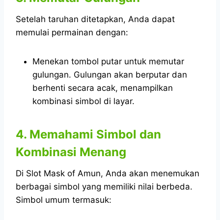
Setelah taruhan ditetapkan, Anda dapat
memulai permainan dengan:
Menekan tombol putar untuk memutar
gulungan. Gulungan akan berputar dan
berhenti secara acak, menampilkan
kombinasi simbol di layar.
4. Memahami Simbol dan
Kombinasi Menang
Di Slot Mask of Amun, Anda akan menemukan
berbagai simbol yang memiliki nilai berbeda.
Simbol umum termasuk: