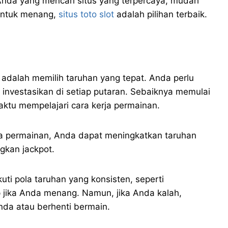
nda yang mencari situs yang terpercaya, mudah
untuk menang,
situs toto slot
adalah pilihan terbaik.
 adalah memilih taruhan yang tepat. Anda perlu
nvestasikan di setiap putaran. Sebaiknya memulai
ktu mempelajari cara kerja permainan.
la permainan, Anda dapat meningkatkan taruhan
kan jackpot.
i pola taruhan yang konsisten, seperti
 jika Anda menang. Namun, jika Anda kalah,
da atau berhenti bermain.