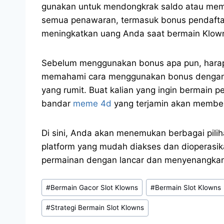
gunakan untuk mendongkrak saldo atau mem
semua penawaran, termasuk bonus pendaftara
meningkatkan uang Anda saat bermain Klown
Sebelum menggunakan bonus apa pun, harap 
memahami cara menggunakan bonus dengan b
yang rumit. Buat kalian yang ingin bermain 
bandar
meme 4d
yang terjamin akan membe
Di sini, Anda akan menemukan berbagai pili
platform yang mudah diakses dan dioperasi
permainan dengan lancar dan menyenangkan
Post
#
Bermain Gacor Slot Klowns
#
Bermain Slot Klowns
Tags:
#
Strategi Bermain Slot Klowns