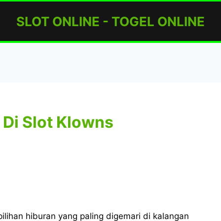
SLOT ONLINE - TOGEL ONLINE
 Di Slot Klowns
pilihan hiburan yang paling digemari di kalangan