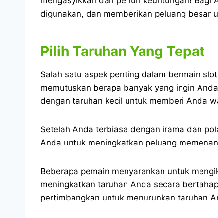
mengasyikkan dan penuh keuntungan! Bagi A
digunakan, dan memberikan peluang besar 
Pilih Taruhan Yang Tepat
Salah satu aspek penting dalam bermain slot
memutuskan berapa banyak yang ingin Anda i
dengan taruhan kecil untuk memberi Anda wa
Setelah Anda terbiasa dengan irama dan po
Anda untuk meningkatkan peluang memenang
Beberapa pemain menyarankan untuk mengikut
meningkatkan taruhan Anda secara bertahap
pertimbangkan untuk menurunkan taruhan An