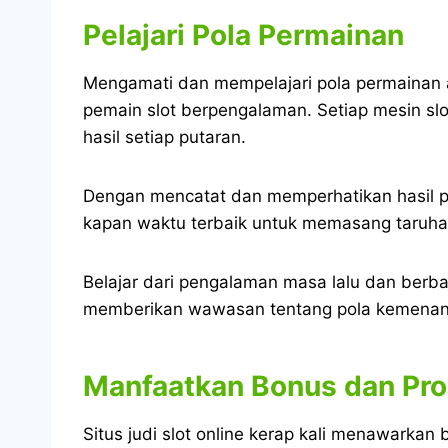
Pelajari Pola Permainan
Mengamati dan mempelajari pola permainan a
pemain slot berpengalaman. Setiap mesin slo
hasil setiap putaran.
Dengan mencatat dan memperhatikan hasil 
kapan waktu terbaik untuk memasang taruh
Belajar dari pengalaman masa lalu dan berba
memberikan wawasan tentang pola kemenanga
Manfaatkan Bonus dan Pr
Situs judi slot online kerap kali menawarka