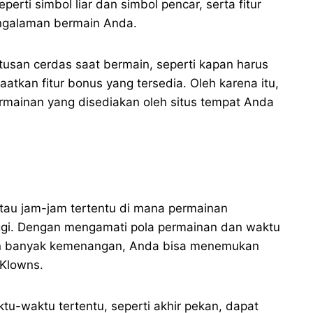
erti simbol liar dan simbol pencar, serta fitur
engalaman bermain Anda.
san cerdas saat bermain, seperti kapan harus
tkan fitur bonus yang tersedia. Oleh karena itu,
mainan yang disediakan oleh situs tempat Anda
atau jam-jam tertentu di mana permainan
ggi. Dengan mengamati pola permainan dan waktu
an banyak kemenangan, Anda bisa menemukan
 Klowns.
u-waktu tertentu, seperti akhir pekan, dapat