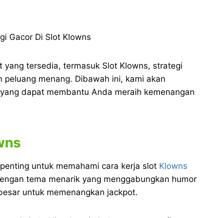
 yang tersedia, termasuk Slot Klowns, strategi
n peluang menang. Dibawah ini, kami akan
r yang dapat membantu Anda meraih kemenangan
wns
enting untuk memahami cara kerja slot
Klowns
g dengan tema menarik yang menggabungkan humor
besar untuk memenangkan jackpot.