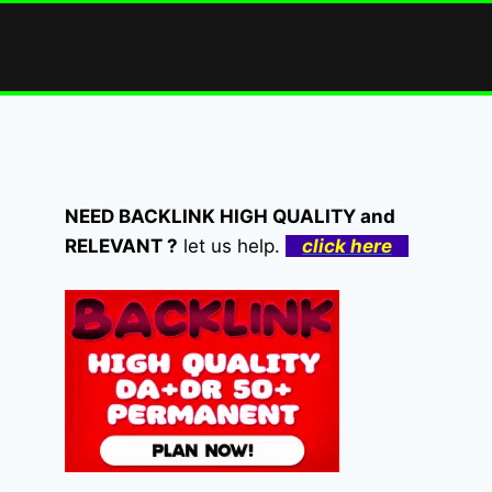
NEED BACKLINK HIGH QUALITY and
RELEVANT ?
let us help.
click here