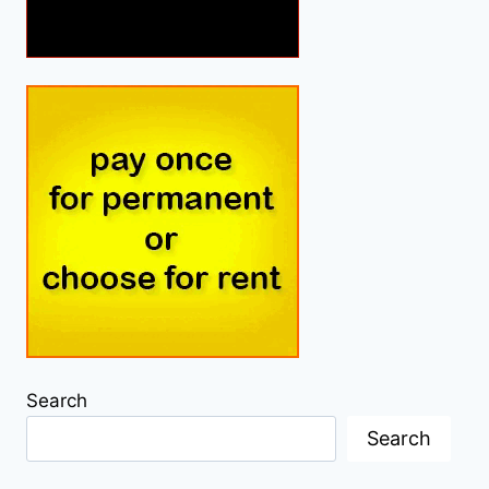
Search
Search