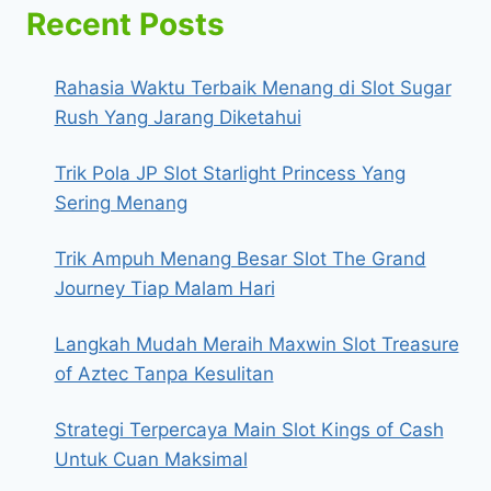
Recent Posts
Rahasia Waktu Terbaik Menang di Slot Sugar
Rush Yang Jarang Diketahui
Trik Pola JP Slot Starlight Princess Yang
Sering Menang
Trik Ampuh Menang Besar Slot The Grand
Journey Tiap Malam Hari
Langkah Mudah Meraih Maxwin Slot Treasure
of Aztec Tanpa Kesulitan
Strategi Terpercaya Main Slot Kings of Cash
Untuk Cuan Maksimal