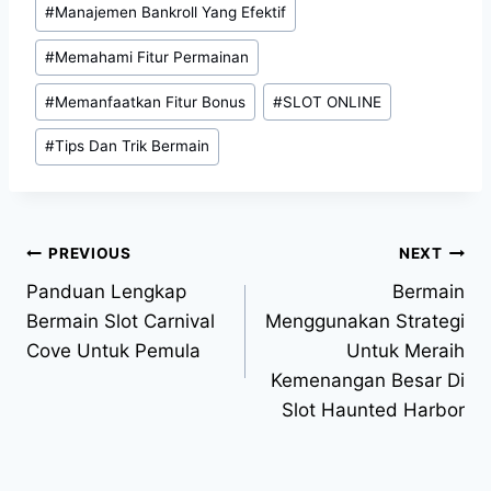
#
Manajemen Bankroll Yang Efektif
#
Memahami Fitur Permainan
#
Memanfaatkan Fitur Bonus
#
SLOT ONLINE
#
Tips Dan Trik Bermain
Post
PREVIOUS
NEXT
Panduan Lengkap
Bermain
navigation
Bermain Slot Carnival
Menggunakan Strategi
Cove Untuk Pemula
Untuk Meraih
Kemenangan Besar Di
Slot Haunted Harbor