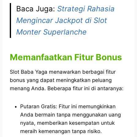
Baca Juga:
Strategi Rahasia
Mengincar Jackpot di Slot
Monter Superlanche
Memanfaatkan Fitur Bonus
Slot Baba Yaga menawarkan berbagai fitur
bonus yang dapat meningkatkan peluang
menang Anda. Beberapa fitur ini di antaranya:
Putaran Gratis: Fitur ini memungkinkan
Anda bermain tanpa menggunakan uang
nyata, memberikan kesempatan untuk
meraih kemenangan tanpa risiko.