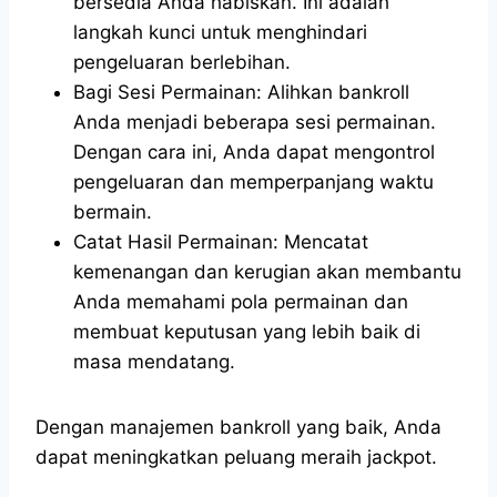
bersedia Anda habiskan. Ini adalah
langkah kunci untuk menghindari
pengeluaran berlebihan.
Bagi Sesi Permainan: Alihkan bankroll
Anda menjadi beberapa sesi permainan.
Dengan cara ini, Anda dapat mengontrol
pengeluaran dan memperpanjang waktu
bermain.
Catat Hasil Permainan: Mencatat
kemenangan dan kerugian akan membantu
Anda memahami pola permainan dan
membuat keputusan yang lebih baik di
masa mendatang.
Dengan manajemen bankroll yang baik, Anda
dapat meningkatkan peluang meraih jackpot.