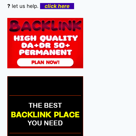
?
let us help.
click here