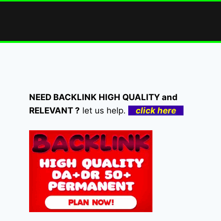
NEED BACKLINK HIGH QUALITY and
RELEVANT ?
let us help.
click here