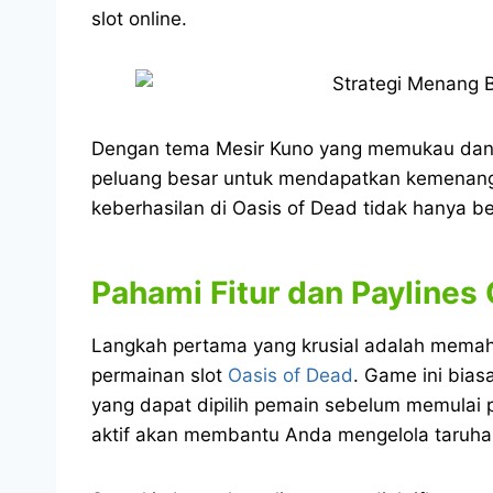
t
e
s
e
p
e
slot online.
s
b
e
g
e
A
o
n
r
p
o
g
a
p
k
e
m
r
Dengan tema Mesir Kuno yang memukau dan 
peluang besar untuk mendapatkan kemenanga
keberhasilan di Oasis of Dead tidak hanya 
Pahami Fitur dan Paylines
Langkah pertama yang krusial adalah mema
permainan slot
Oasis of Dead
. Game ini bia
yang dapat dipilih pemain sebelum memulai
aktif akan membantu Anda mengelola taruhan