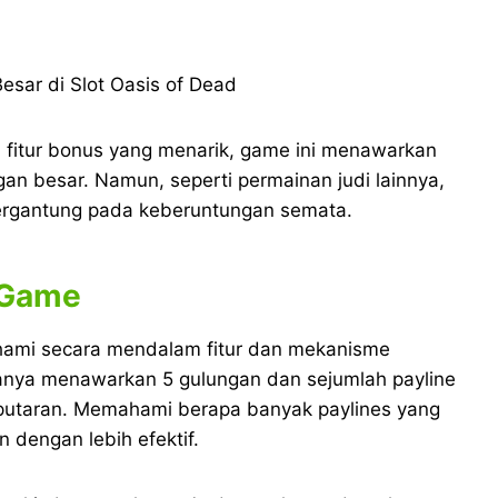
fitur bonus yang menarik, game ini menawarkan
n besar. Namun, seperti permainan judi lainnya,
bergantung pada keberuntungan semata.
 Game
hami secara mendalam fitur dan mekanisme
sanya menawarkan 5 gulungan dan sejumlah payline
 putaran. Memahami berapa banyak paylines yang
 dengan lebih efektif.