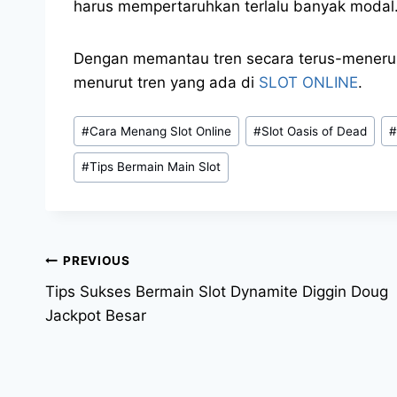
harus mempertaruhkan terlalu banyak modal
Dengan memantau tren secara terus-menerus
menurut tren yang ada di
SLOT ONLINE
.
Post
#
Cara Menang Slot Online
#
Slot Oasis of Dead
Tags:
#
Tips Bermain Main Slot
Post
PREVIOUS
Tips Sukses Bermain Slot Dynamite Diggin Doug
navigation
Jackpot Besar