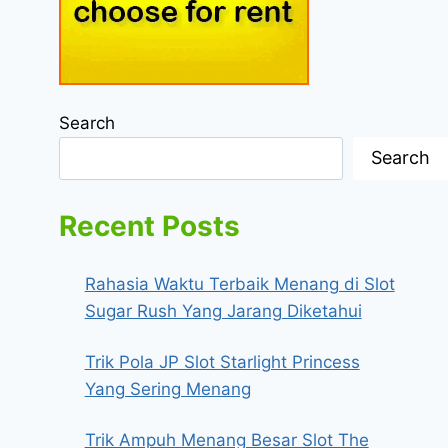
Search
Search
Recent Posts
Rahasia Waktu Terbaik Menang di Slot
Sugar Rush Yang Jarang Diketahui
Trik Pola JP Slot Starlight Princess
Yang Sering Menang
Trik Ampuh Menang Besar Slot The