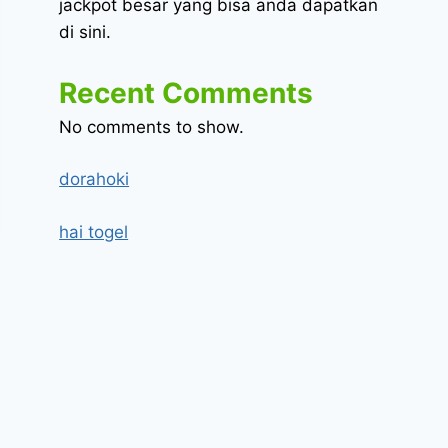
jackpot besar yang bisa anda dapatkan
di sini.
Recent Comments
No comments to show.
dorahoki
hai togel