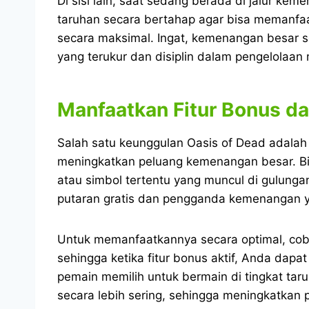
Di sisi lain, saat sedang berada di jalur k
taruhan secara bertahap agar bisa memanf
secara maksimal. Ingat, kemenangan besar se
yang terukur dan disiplin dalam pengelolaan
Manfaatkan Fitur Bonus da
Salah satu keunggulan Oasis of Dead adalah 
meningkatkan peluang kemenangan besar. Biasa
atau simbol tertentu yang muncul di gulungan.
putaran gratis dan pengganda kemenangan ya
Untuk memanfaatkannya secara optimal, coba
sehingga ketika fitur bonus aktif, Anda dap
pemain memilih untuk bermain di tingkat ta
secara lebih sering, sehingga meningkatka