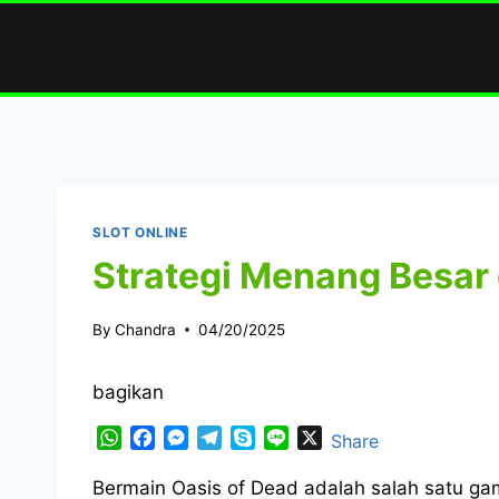
Skip
to
content
SLOT ONLINE
Strategi Menang Besar 
By
Chandra
04/20/2025
bagikan
W
F
M
T
S
L
X
Share
h
a
e
e
k
i
a
c
s
l
y
n
Bermain Oasis of Dead adalah salah satu ga