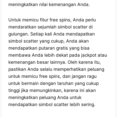
meningkatkan nilai kemenangan Anda.
Untuk memicu fitur free spins, Anda perlu
mendaratkan sejumlah simbol scatter di
gulungan. Setiap kali Anda mendapatkan
simbol scatter yang cukup, Anda akan
mendapatkan putaran gratis yang bisa
membawa Anda lebih dekat pada jackpot atau
kemenangan besar lainnya. Oleh karena itu,
pastikan Anda selalu memperhatikan peluang
untuk memicu free spins, dan jangan ragu
untuk bermain dengan taruhan yang cukup
tinggi jika memungkinkan, karena ini akan
meningkatkan peluang Anda untuk
mendapatkan simbol scatter lebih sering.