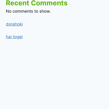
Recent Comments
No comments to show.
dorahoki
hai togel