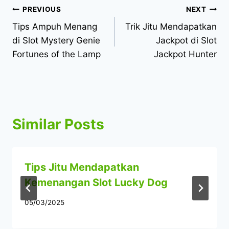
Post
PREVIOUS
NEXT
Tips Ampuh Menang
Trik Jitu Mendapatkan
navigation
di Slot Mystery Genie
Jackpot di Slot
Fortunes of the Lamp
Jackpot Hunter
Similar Posts
Tips Jitu Mendapatkan
Kemenangan Slot Lucky Dog
05/03/2025