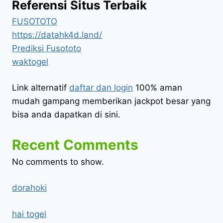
Referensi Situs Terbaik
FUSOTOTO
https://datahk4d.land/
Prediksi Fusototo
waktogel
Link alternatif
daftar dan login
100% aman
mudah gampang memberikan jackpot besar yang
bisa anda dapatkan di sini.
Recent Comments
No comments to show.
dorahoki
hai togel