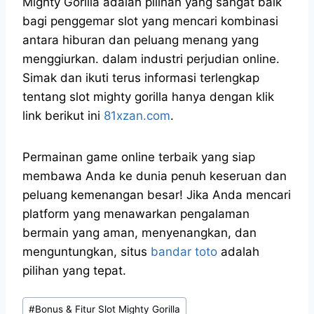
Mighty Gorilla adalah pilihan yang sangat baik
bagi penggemar slot yang mencari kombinasi
antara hiburan dan peluang menang yang
menggiurkan. dalam industri perjudian online.
Simak dan ikuti terus informasi terlengkap
tentang slot mighty gorilla hanya dengan klik
link berikut ini
81xzan.com
.
Permainan game online terbaik yang siap
membawa Anda ke dunia penuh keseruan dan
peluang kemenangan besar! Jika Anda mencari
platform yang menawarkan pengalaman
bermain yang aman, menyenangkan, dan
menguntungkan, situs
bandar toto
adalah
pilihan yang tepat.
Post
#
Bonus & Fitur Slot Mighty Gorilla