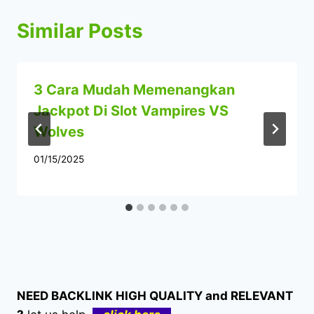
Similar Posts
3 Cara Mudah Memenangkan
Jackpot Di Slot Vampires VS
Wolves
01/15/2025
NEED BACKLINK HIGH QUALITY and RELEVANT