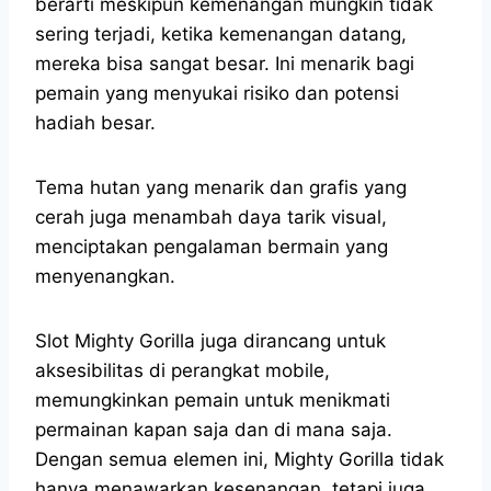
berarti meskipun kemenangan mungkin tidak
sering terjadi, ketika kemenangan datang,
mereka bisa sangat besar. Ini menarik bagi
pemain yang menyukai risiko dan potensi
hadiah besar.
Tema hutan yang menarik dan grafis yang
cerah juga menambah daya tarik visual,
menciptakan pengalaman bermain yang
menyenangkan.
Slot Mighty Gorilla juga dirancang untuk
aksesibilitas di perangkat mobile,
memungkinkan pemain untuk menikmati
permainan kapan saja dan di mana saja.
Dengan semua elemen ini, Mighty Gorilla tidak
hanya menawarkan kesenangan, tetapi juga