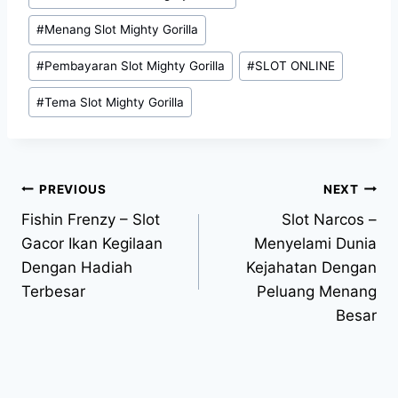
Tags:
#
Menang Slot Mighty Gorilla
#
Pembayaran Slot Mighty Gorilla
#
SLOT ONLINE
#
Tema Slot Mighty Gorilla
Post
PREVIOUS
NEXT
Fishin Frenzy – Slot
Slot Narcos –
navigation
Gacor Ikan Kegilaan
Menyelami Dunia
Dengan Hadiah
Kejahatan Dengan
Terbesar
Peluang Menang
Besar