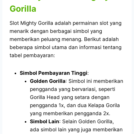
Gorilla
Slot Mighty Gorilla adalah permainan slot yang
menarik dengan berbagai simbol yang
memberikan peluang menang. Berikut adalah
beberapa simbol utama dan informasi tentang
tabel pembayaran:
Simbol Pembayaran Tinggi
:
Golden Gorilla
: Simbol ini memberikan
pengganda yang bervariasi, seperti
Gorilla Head yang setara dengan
pengganda 1x, dan dua Kelapa Gorila
yang memberikan pengganda 2x.
Simbol Lain
: Selain Golden Gorilla,
ada simbol lain yang juga memberikan