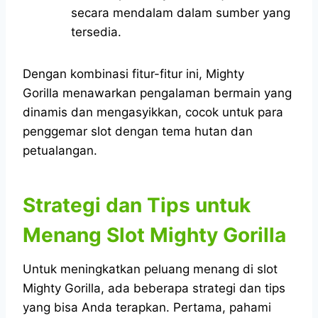
secara mendalam dalam sumber yang
tersedia.
Dengan kombinasi fitur-fitur ini, Mighty
Gorilla menawarkan pengalaman bermain yang
dinamis dan mengasyikkan, cocok untuk para
penggemar slot dengan tema hutan dan
petualangan.
Strategi dan Tips untuk
Menang Slot Mighty Gorilla
Untuk meningkatkan peluang menang di slot
Mighty Gorilla, ada beberapa strategi dan tips
yang bisa Anda terapkan. Pertama, pahami