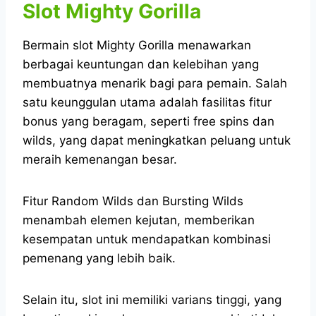
Slot Mighty Gorilla
Bermain slot Mighty Gorilla menawarkan
berbagai keuntungan dan kelebihan yang
membuatnya menarik bagi para pemain. Salah
satu keunggulan utama adalah fasilitas fitur
bonus yang beragam, seperti free spins dan
wilds, yang dapat meningkatkan peluang untuk
meraih kemenangan besar.
Fitur Random Wilds dan Bursting Wilds
menambah elemen kejutan, memberikan
kesempatan untuk mendapatkan kombinasi
pemenang yang lebih baik.
Selain itu, slot ini memiliki varians tinggi, yang