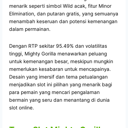
menarik seperti simbol Wild acak, fitur Minor
Elimination, dan putaran gratis, yang semuanya
menambah keseruan dan potensi kemenangan
dalam permainan.
Dengan RTP sekitar 95.49% dan volatilitas
tinggi, Mighty Gorilla menawarkan peluang
untuk kemenangan besar, meskipun mungkin
memerlukan kesabaran untuk mencapainya.
Desain yang imersif dan tema petualangan
menjadikan slot ini pilihan yang menarik bagi
para pemain yang mencari pengalaman
bermain yang seru dan menantang di dunia
slot online.