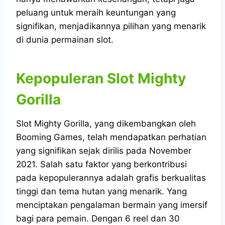
peluang untuk meraih keuntungan yang
signifikan, menjadikannya pilihan yang menarik
di dunia permainan slot.
Kepopuleran Slot Mighty
Gorilla
Slot Mighty Gorilla, yang dikembangkan oleh
Booming Games, telah mendapatkan perhatian
yang signifikan sejak dirilis pada November
2021. Salah satu faktor yang berkontribusi
pada kepopulerannya adalah grafis berkualitas
tinggi dan tema hutan yang menarik. Yang
menciptakan pengalaman bermain yang imersif
bagi para pemain. Dengan 6 reel dan 30