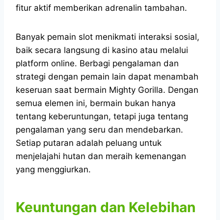
fitur aktif memberikan adrenalin tambahan.
Banyak pemain slot menikmati interaksi sosial,
baik secara langsung di kasino atau melalui
platform online. Berbagi pengalaman dan
strategi dengan pemain lain dapat menambah
keseruan saat bermain Mighty Gorilla. Dengan
semua elemen ini, bermain bukan hanya
tentang keberuntungan, tetapi juga tentang
pengalaman yang seru dan mendebarkan.
Setiap putaran adalah peluang untuk
menjelajahi hutan dan meraih kemenangan
yang menggiurkan.
Keuntungan dan Kelebihan