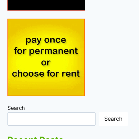
Search
Search