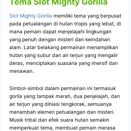
Tema Slot Mighty Gorilla
Slot Mighty Gorilla
memiliki tema yang berpusat
pada petualangan di hutan tropis yang lebat, di
mana pemain dapat menjelajahi lingkungan
yang penuh dengan misteri dan keindahan
alam. Latar belakang permainan menampilkan
hutan yang subur dan air terjun yang mengalir
deras, menciptakan suasana yang imersif dan
menawan.
Simbol-simbol dalam permainan ini termasuk
gorila yang tampak marah, dua penjelajah, dan
air terjun yang dihiasi tengkorak, semuanya
menambah elemen petualangan dan misteri.
Musik tribal dan efek suara hutan semakin
memperkuat tema, membuat pemain merasa