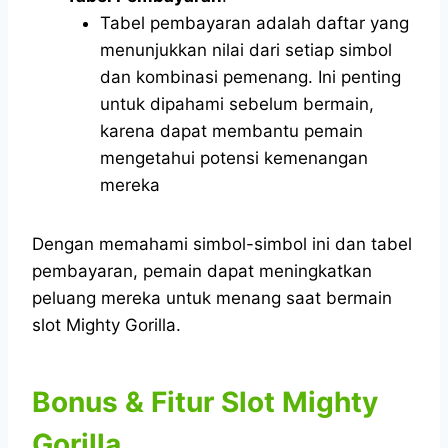
Tabel pembayaran adalah daftar yang
menunjukkan nilai dari setiap simbol
dan kombinasi pemenang. Ini penting
untuk dipahami sebelum bermain,
karena dapat membantu pemain
mengetahui potensi kemenangan
mereka
Dengan memahami simbol-simbol ini dan tabel
pembayaran, pemain dapat meningkatkan
peluang mereka untuk menang saat bermain
slot Mighty Gorilla.
Bonus & Fitur Slot Mighty
Gorilla