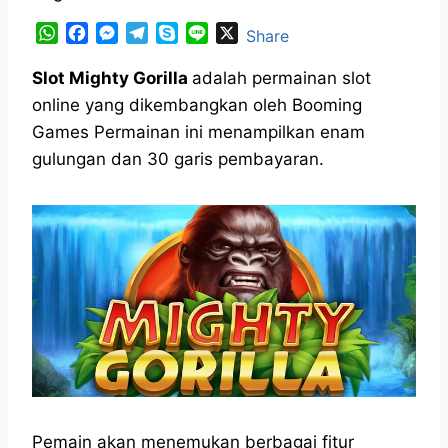
W
F
M
T
S
L
X
Share
h
a
e
e
k
i
a
c
s
l
y
n
Slot Mighty Gorilla
adalah permainan slot
t
e
s
e
p
e
online yang dikembangkan oleh Booming
s
b
e
g
e
Games Permainan ini menampilkan enam
A
o
n
r
gulungan dan 30 garis pembayaran.
p
o
g
a
p
k
e
m
r
Pemain akan menemukan berbagai fitur