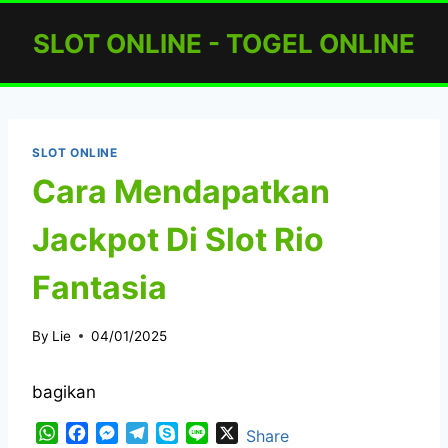
Skip
SLOT ONLINE - TOGEL ONLINE
to
content
SLOT ONLINE
Cara Mendapatkan
Jackpot Di Slot Rio
Fantasia
By
Lie
04/01/2025
bagikan
W
F
M
T
S
L
X
Share