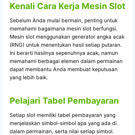
Kenali Cara Kerja Mesin Slot
Sebelum Anda mulai bermain, penting untuk
memahami bagaimana mesin slot berfungsi.
Mesin slot menggunakan generator angka acak
(RNG) untuk menentukan hasil setiap putaran.
Ini berarti hasilnya sepenuhnya acak, namun
memahami berbagai elemen dalam permainan
dapat membantu Anda membuat keputusan
yang lebih baik.
Pelajari Tabel Pembayaran
Setiap slot memiliki tabel pembayaran yang
menjelaskan simbol-simbol apa yang ada di
dalam permainan, serta nilai setiap simbol.