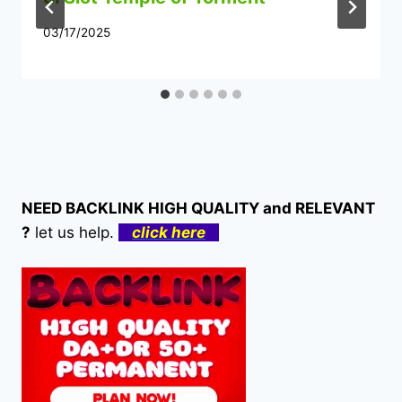
03/17/2025
NEED BACKLINK HIGH QUALITY and RELEVANT
?
let us help.
click here