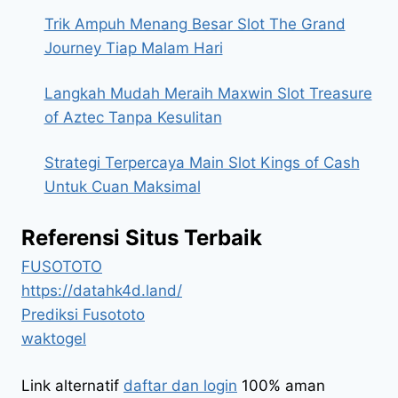
Trik Ampuh Menang Besar Slot The Grand
Journey Tiap Malam Hari
Langkah Mudah Meraih Maxwin Slot Treasure
of Aztec Tanpa Kesulitan
Strategi Terpercaya Main Slot Kings of Cash
Untuk Cuan Maksimal
Referensi Situs Terbaik
FUSOTOTO
https://datahk4d.land/
Prediksi Fusototo
waktogel
Link alternatif
daftar dan login
100% aman