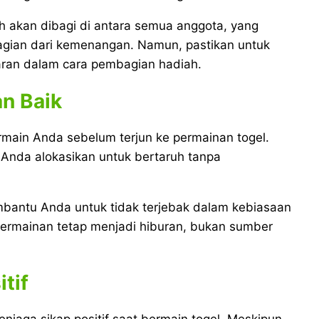
h akan dibagi di antara semua anggota, yang
gian dari kemenangan. Namun, pastikan untuk
paran dalam cara pembagian hadiah.
n Baik
main Anda sebelum terjun ke permainan togel.
Anda alokasikan untuk bertaruh tanpa
mbantu Anda untuk tidak terjebak dalam kebiasaan
ermainan tetap menjadi hiburan, bukan sumber
tif
menjaga sikap positif saat bermain togel. Meskipun