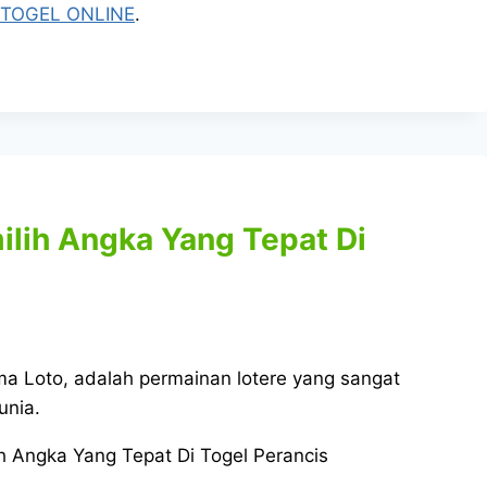
TOGEL ONLINE
.
ilih Angka Yang Tepat Di
ma Loto, adalah permainan lotere yang sangat
unia.