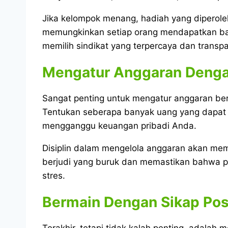
Jika kelompok menang, hadiah yang diperole
memungkinkan setiap orang mendapatkan ba
memilih sindikat yang terpercaya dan trans
Mengatur Anggaran Denga
Sangat penting untuk mengatur anggaran ber
Tentukan seberapa banyak uang yang dapat 
mengganggu keuangan pribadi Anda.
Disiplin dalam mengelola anggaran akan me
berjudi yang buruk dan memastikan bahwa p
stres.
Bermain Dengan Sikap Posi
Terakhir, tetapi tidak kalah penting, adalah 