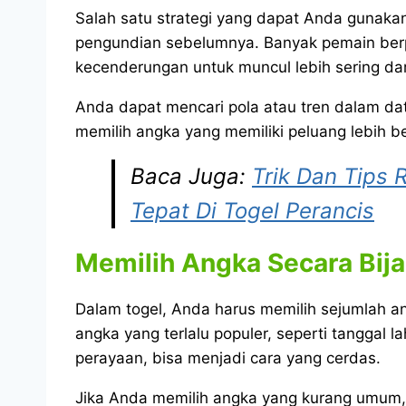
Salah satu strategi yang dapat Anda gunakan 
pengundian sebelumnya. Banyak pemain ber
kecenderungan untuk muncul lebih sering dar
Anda dapat mencari pola atau tren dalam 
memilih angka yang memiliki peluang lebih b
Baca Juga:
Trik Dan Tips 
Tepat Di Togel Perancis
Memilih Angka Secara Bij
Dalam togel, Anda harus memilih sejumlah a
angka yang terlalu populer, seperti tanggal
perayaan, bisa menjadi cara yang cerdas.
Jika Anda memilih angka yang kurang umum, 