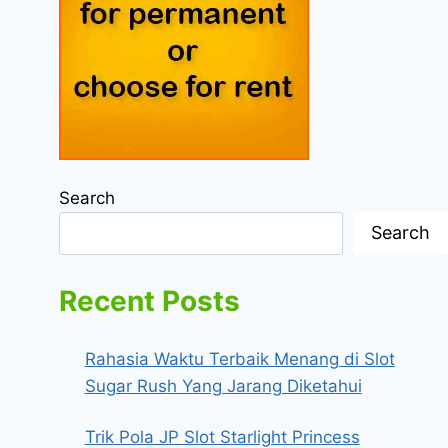
Search
Search
Recent Posts
Rahasia Waktu Terbaik Menang di Slot
Sugar Rush Yang Jarang Diketahui
Trik Pola JP Slot Starlight Princess