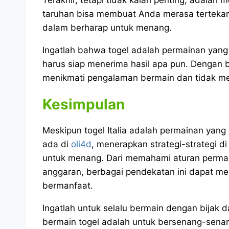
taruhan bisa membuat Anda merasa tertekan,
dalam berharap untuk menang.
Ingatlah bahwa togel adalah permainan yan
harus siap menerima hasil apa pun. Dengan 
menikmati pengalaman bermain dan tidak me
Kesimpulan
Meskipun togel Italia adalah permainan ya
ada di
oli4d
, menerapkan strategi-strategi 
untuk menang. Dari memahami aturan permain
anggaran, berbagai pendekatan ini dapat m
bermanfaat.
Ingatlah untuk selalu bermain dengan bijak d
bermain togel adalah untuk bersenang-senan