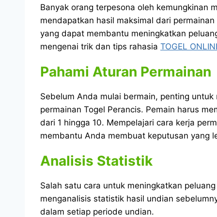
Banyak orang terpesona oleh kemungkinan 
mendapatkan hasil maksimal dari permainan i
yang dapat membantu meningkatkan peluang 
mengenai trik dan tips rahasia
TOGEL ONLIN
Pahami Aturan Permainan
Sebelum Anda mulai bermain, penting untu
permainan Togel Perancis. Pemain harus mem
dari 1 hingga 10. Mempelajari cara kerja per
membantu Anda membuat keputusan yang leb
Analisis Statistik
Salah satu cara untuk meningkatkan peluan
menganalisis statistik hasil undian sebelumn
dalam setiap periode undian.