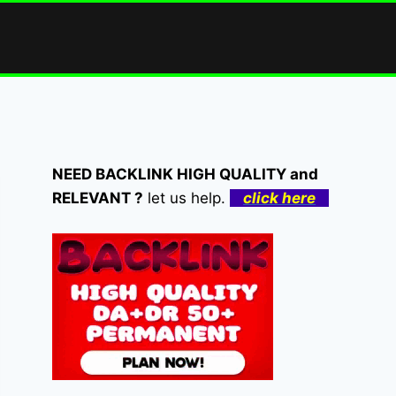
NEED BACKLINK HIGH QUALITY and
RELEVANT ?
let us help.
click here