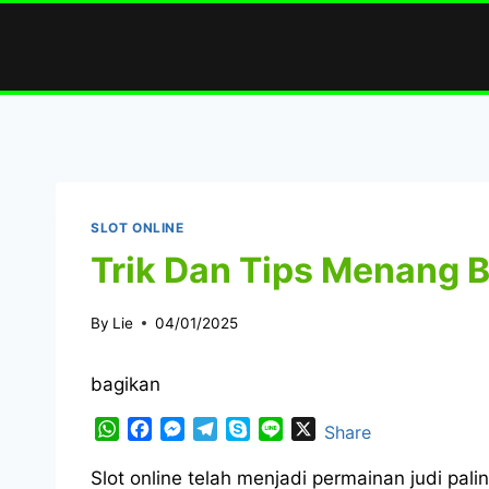
Skip
to
content
SLOT ONLINE
Trik Dan Tips Menang Be
By
Lie
04/01/2025
bagikan
W
F
M
T
S
L
X
Share
h
a
e
e
k
i
a
c
s
l
y
n
Slot online telah menjadi permainan judi pali