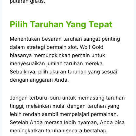
putaran gratis.
Pilih Taruhan Yang Tepat
Menentukan besaran taruhan sangat penting
dalam strategi bermain slot. Wolf Gold
biasanya memungkinkan pemain untuk
menyesuaikan jumlah taruhan mereka.
Sebaiknya, pilih ukuran taruhan yang sesuai
dengan anggaran Anda.
Jangan terburu-buru untuk memasang taruhan
tinggi, melainkan mulai dengan taruhan yang
lebih rendah sambil mempelajari permainan.
Setelah Anda merasa lebih nyaman, Anda bisa
meningkatkan taruhan secara bertahap.