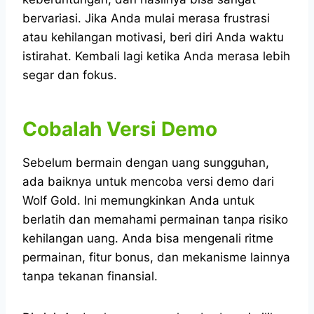
bervariasi. Jika Anda mulai merasa frustrasi
atau kehilangan motivasi, beri diri Anda waktu
istirahat. Kembali lagi ketika Anda merasa lebih
segar dan fokus.
Cobalah Versi Demo
Sebelum bermain dengan uang sungguhan,
ada baiknya untuk mencoba versi demo dari
Wolf Gold. Ini memungkinkan Anda untuk
berlatih dan memahami permainan tanpa risiko
kehilangan uang. Anda bisa mengenali ritme
permainan, fitur bonus, dan mekanisme lainnya
tanpa tekanan finansial.