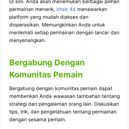
Di sini. Anda akan menemukan berbagai pilihan
permainan menarik,
kitab 4d
menawarkan
platform yang mudah diakses dan
dioperasikan. Memungkinkan Anda untuk
menikmati setiap permainan dengan lancar dan
menyenangkan.
Bergabung Dengan
Komunitas Pemain
Bergabung dengan komunitas pemain dapat
memberikan Anda wawasan tambahan tentang
strategi dan pengalaman orang lain. Diskusikan
tips, trik, dan pengetahuan tentang permainan
dengan sesama pemain.