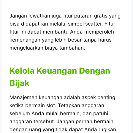
Jangan lewatkan juga fitur putaran gratis yang
bisa didapatkan melalui simbol scatter. Fitur-
fitur ini dapat membantu Anda memperoleh
kemenangan yang lebih besar tanpa harus
mengeluarkan biaya tambahan.
Kelola Keuangan Dengan
Bijak
Manajemen keuangan adalah aspek penting
ketika bermain slot. Tetapkan anggaran
sebelum Anda mulai bermain, dan patuhi
anggaran tersebut. Jangan pernah bermain
dengan uang yang tidak dapat Anda rugikan.