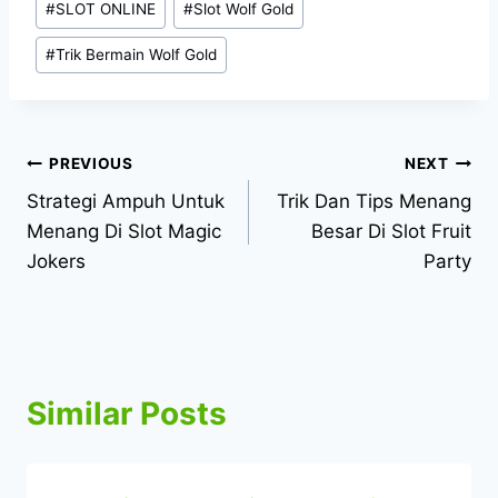
#
SLOT ONLINE
#
Slot Wolf Gold
#
Trik Bermain Wolf Gold
Post
PREVIOUS
NEXT
Strategi Ampuh Untuk
Trik Dan Tips Menang
navigation
Menang Di Slot Magic
Besar Di Slot Fruit
Jokers
Party
Similar Posts