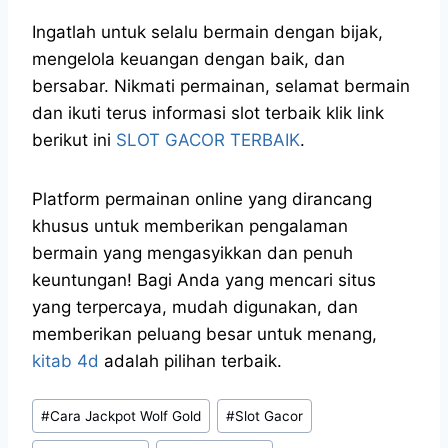
Ingatlah untuk selalu bermain dengan bijak,
mengelola keuangan dengan baik, dan
bersabar. Nikmati permainan, selamat bermain
dan ikuti terus informasi slot terbaik klik link
berikut ini
SLOT GACOR TERBAIK
.
Platform permainan online yang dirancang
khusus untuk memberikan pengalaman
bermain yang mengasyikkan dan penuh
keuntungan! Bagi Anda yang mencari situs
yang terpercaya, mudah digunakan, dan
memberikan peluang besar untuk menang,
kitab 4d
adalah pilihan terbaik.
Post
#
Cara Jackpot Wolf Gold
#
Slot Gacor
Tags: