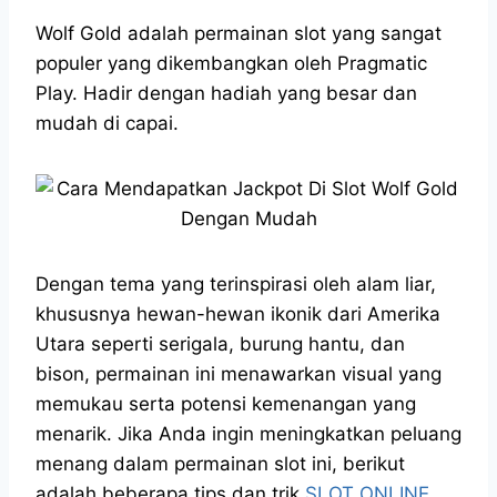
h
a
e
e
k
i
a
c
s
l
y
n
Wolf Gold adalah permainan slot yang sangat
t
e
s
e
p
e
populer yang dikembangkan oleh Pragmatic
s
b
e
g
e
Play. Hadir dengan hadiah yang besar dan
A
o
n
r
mudah di capai.
p
o
g
a
p
k
e
m
r
Dengan tema yang terinspirasi oleh alam liar,
khususnya hewan-hewan ikonik dari Amerika
Utara seperti serigala, burung hantu, dan
bison, permainan ini menawarkan visual yang
memukau serta potensi kemenangan yang
menarik. Jika Anda ingin meningkatkan peluang
menang dalam permainan slot ini, berikut
adalah beberapa tips dan trik
SLOT ONLINE