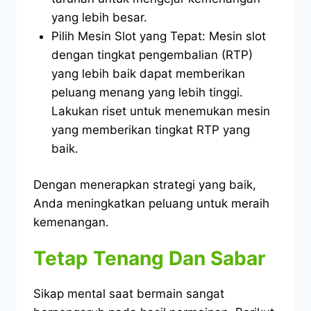
yang lebih besar.
Pilih Mesin Slot yang Tepat: Mesin slot
dengan tingkat pengembalian (RTP)
yang lebih baik dapat memberikan
peluang menang yang lebih tinggi.
Lakukan riset untuk menemukan mesin
yang memberikan tingkat RTP yang
baik.
Dengan menerapkan strategi yang baik,
Anda meningkatkan peluang untuk meraih
kemenangan.
Tetap Tenang Dan Sabar
Sikap mental saat bermain sangat