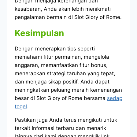
Dengan menjaga ketenangan dan
kesabaran, Anda akan lebih menikmati
pengalaman bermain di Slot Glory of Rome.
Kesimpulan
​Dengan menerapkan tips seperti
memahami fitur permainan, mengelola
anggaran, memanfaatkan fitur bonus,
menerapkan strategi taruhan yang tepat,
dan menjaga sikap positif, Anda dapat
meningkatkan peluang meraih kemenangan
besar di Slot Glory of Rome bersama
sedap
togel
.
Pastikan juga Anda terus mengikuti untuk
terkait informasi terbaru dan menarik
lainnya dari kami dengan mengklik link