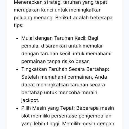
Menerapkan strategi taruhan yang tepat
merupakan kunci untuk meningkatkan
peluang menang. Berikut adalah beberapa
tips:
Mulai dengan Taruhan Kecil: Bagi
pemula, disarankan untuk memulai
dengan taruhan kecil untuk memahami
permainan tanpa risiko besar.
Tingkatkan Taruhan Secara Bertahap:
Setelah memahami permainan, Anda
dapat meningkatkan taruhan secara
bertahap untuk mencoba meraih
jackpot.
Pilih Mesin yang Tepat: Beberapa mesin
slot memiliki persentase pengembalian
yang lebih tinggi. Memilih mesin dengan