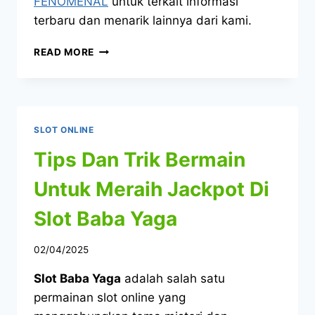
FENOMENAL
untuk terkait informasi
terbaru dan menarik lainnya dari kami.
BERMAIN
READ MORE
MENGGUNAKAN
STRATEGI
UNTUK
MERAIH
KEMENANGAN
SLOT ONLINE
BESAR
DI
Tips Dan Trik Bermain
SLOT
HAUNTED
Untuk Meraih Jackpot Di
HARBOR
Slot Baba Yaga
02/04/2025
Slot Baba Yaga
adalah salah satu
permainan slot online yang