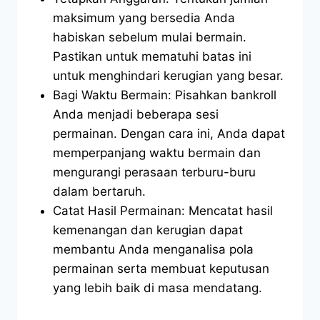
maksimum yang bersedia Anda
habiskan sebelum mulai bermain.
Pastikan untuk mematuhi batas ini
untuk menghindari kerugian yang besar.
Bagi Waktu Bermain: Pisahkan bankroll
Anda menjadi beberapa sesi
permainan. Dengan cara ini, Anda dapat
memperpanjang waktu bermain dan
mengurangi perasaan terburu-buru
dalam bertaruh.
Catat Hasil Permainan: Mencatat hasil
kemenangan dan kerugian dapat
membantu Anda menganalisa pola
permainan serta membuat keputusan
yang lebih baik di masa mendatang.