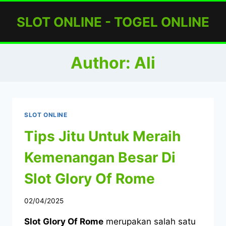
Skip
SLOT ONLINE - TOGEL ONLINE
to
content
Author: Ali
SLOT ONLINE
Tips Jitu Untuk Meraih
Kemenangan Besar Di
Slot Glory Of Rome
02/04/2025
Slot Glory Of Rome
merupakan salah satu