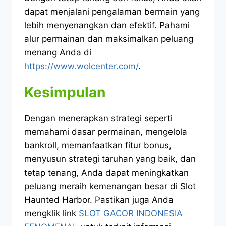
dapat menjalani pengalaman bermain yang
lebih menyenangkan dan efektif. Pahami
alur permainan dan maksimalkan peluang
menang Anda di
https://www.wolcenter.com/
.
Kesimpulan
​Dengan menerapkan strategi seperti
memahami dasar permainan, mengelola
bankroll, memanfaatkan fitur bonus,
menyusun strategi taruhan yang baik, dan
tetap tenang, Anda dapat meningkatkan
peluang meraih kemenangan besar di Slot
Haunted Harbor.​ Pastikan juga Anda
mengklik link
SLOT GACOR INDONESIA