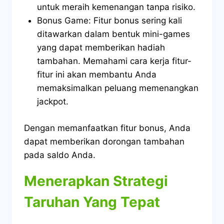
untuk meraih kemenangan tanpa risiko.
Bonus Game: Fitur bonus sering kali
ditawarkan dalam bentuk mini-games
yang dapat memberikan hadiah
tambahan. Memahami cara kerja fitur-
fitur ini akan membantu Anda
memaksimalkan peluang memenangkan
jackpot.
Dengan memanfaatkan fitur bonus, Anda
dapat memberikan dorongan tambahan
pada saldo Anda.
Menerapkan Strategi
Taruhan Yang Tepat