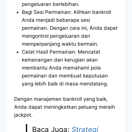
pengeluaran berlebihan.
Bagi Sesi Permainan: Alihkan bankroll
Anda menjadi beberapa sesi
permainan. Dengan cara ini, Anda dapat
mengontrol pengeluaran dan
memperpanjang waktu bermain.
Catat Hasil Permainan: Mencatat
kemenangan dan kerugian akan
membantu Anda memahami pola
permainan dan membuat keputusan
yang lebih baik di masa mendatang.
Dengan manajemen bankroll yang baik,
Anda dapat meningkatkan peluang meraih
jackpot.
Baca Juga:
Strategi