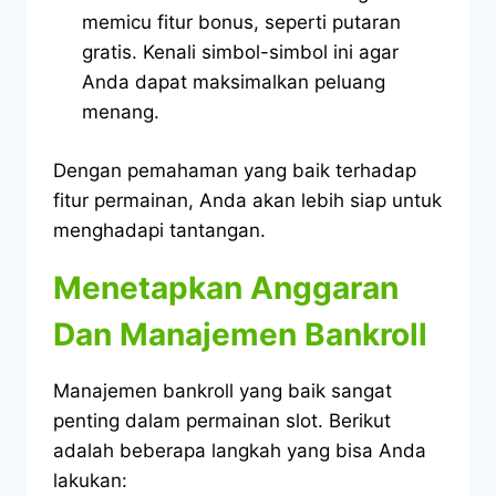
memicu fitur bonus, seperti putaran
gratis. Kenali simbol-simbol ini agar
Anda dapat maksimalkan peluang
menang.
Dengan pemahaman yang baik terhadap
fitur permainan, Anda akan lebih siap untuk
menghadapi tantangan.
Menetapkan Anggaran
Dan Manajemen Bankroll
Manajemen bankroll yang baik sangat
penting dalam permainan slot. Berikut
adalah beberapa langkah yang bisa Anda
lakukan: