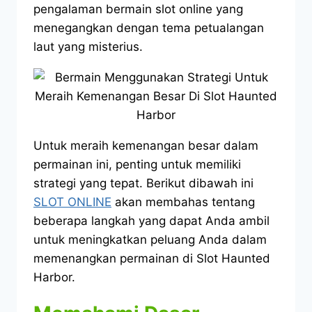
pengalaman bermain slot online yang
menegangkan dengan tema petualangan
laut yang misterius.
Untuk meraih kemenangan besar dalam
permainan ini, penting untuk memiliki
strategi yang tepat. Berikut dibawah ini
SLOT ONLINE
akan membahas tentang
beberapa langkah yang dapat Anda ambil
untuk meningkatkan peluang Anda dalam
memenangkan permainan di Slot Haunted
Harbor.