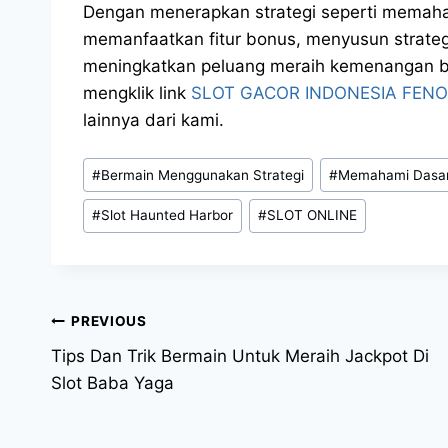
​Dengan menerapkan strategi seperti memaha
memanfaatkan fitur bonus, menyusun strateg
meningkatkan peluang meraih kemenangan bes
mengklik link
SLOT GACOR INDONESIA FEN
lainnya dari kami.
Post
#
Bermain Menggunakan Strategi
#
Memahami Dasar
Tags:
#
Slot Haunted Harbor
#
SLOT ONLINE
Post
PREVIOUS
Tips Dan Trik Bermain Untuk Meraih Jackpot Di
navigation
Slot Baba Yaga