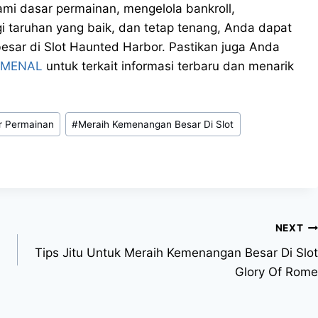
mi dasar permainan, mengelola bankroll,
i taruhan yang baik, dan tetap tenang, Anda dapat
ar di Slot Haunted Harbor.​ Pastikan juga Anda
OMENAL
untuk terkait informasi terbaru dan menarik
 Permainan
#
Meraih Kemenangan Besar Di Slot
NEXT
Tips Jitu Untuk Meraih Kemenangan Besar Di Slot
Glory Of Rome