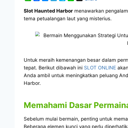
h
a
e
e
k
i
a
c
s
l
y
n
Slot Haunted Harbor
menawarkan pengalama
t
e
s
e
p
e
tema petualangan laut yang misterius.
s
b
e
g
e
A
o
n
r
p
o
g
a
p
k
e
m
r
Untuk meraih kemenangan besar dalam permain
tepat. Berikut dibawah ini
SLOT ONLINE
akan
Anda ambil untuk meningkatkan peluang An
Harbor.
Memahami Dasar Permain
Sebelum mulai bermain, penting untuk mema
Beberapa elemen kunci yang perlu diperhatika