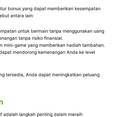
fitur bonus yang dapat memberikan kesempatan
but antara lain:
esempatan untuk bermain tanpa menggunakan uang
angan tanpa risiko finansial.
 mini-game yang memberikan hadiah tambahan.
dapat mendorong kemenangan Anda ke level
g tersedia, Anda dapat meningkatkan peluang
n
f adalah langkah penting dalam meraih