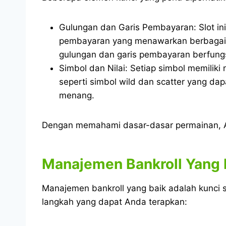
Gulungan dan Garis Pembayaran: Slot ini
pembayaran yang menawarkan berbagai 
gulungan dan garis pembayaran berfungs
Simbol dan Nilai: Setiap simbol memiliki 
seperti simbol wild dan scatter yang 
menang.
Dengan memahami dasar-dasar permainan, An
Manajemen Bankroll Yang 
Manajemen bankroll yang baik adalah kunci 
langkah yang dapat Anda terapkan: