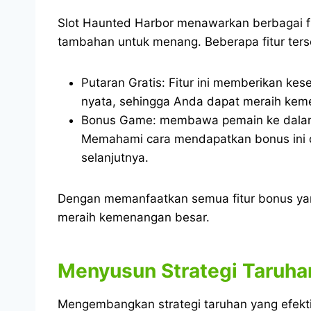
Slot Haunted Harbor menawarkan berbagai 
tambahan untuk menang. Beberapa fitur terse
Putaran Gratis: Fitur ini memberikan k
nyata, sehingga Anda dapat meraih kemen
Bonus Game: membawa pemain ke dalam
Memahami cara mendapatkan bonus ini 
selanjutnya.
Dengan memanfaatkan semua fitur bonus yan
meraih kemenangan besar.
Menyusun Strategi Taruha
Mengembangkan strategi taruhan yang efekti