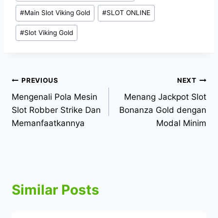
Tags:
#
Main Slot Viking Gold
#
SLOT ONLINE
#
Slot Viking Gold
Post
PREVIOUS
NEXT
​Mengenali Pola Mesin
Menang Jackpot Slot
navigation
Slot Robber Strike Dan
Bonanza Gold dengan
Memanfaatkannya
Modal Minim
Similar Posts