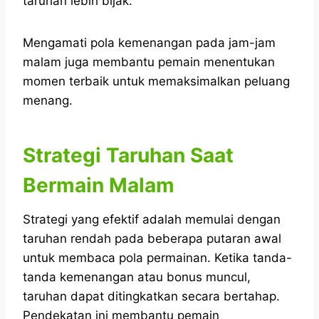
taruhan lebih bijak.
Mengamati pola kemenangan pada jam-jam
malam juga membantu pemain menentukan
momen terbaik untuk memaksimalkan peluang
menang.
Strategi Taruhan Saat
Bermain Malam
Strategi yang efektif adalah memulai dengan
taruhan rendah pada beberapa putaran awal
untuk membaca pola permainan. Ketika tanda-
tanda kemenangan atau bonus muncul,
taruhan dapat ditingkatkan secara bertahap.
Pendekatan ini membantu pemain