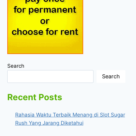
Search
Search
Recent Posts
Rahasia Waktu Terbaik Menang di Slot Sugar
Rush Yang Jarang Diketahui