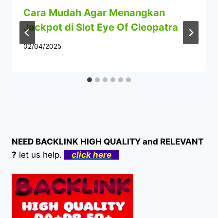
Cara Mudah Agar Menangkan
Jackpot di Slot Eye Of Cleopatra
02/04/2025
NEED BACKLINK HIGH QUALITY and RELEVANT
?
let us help.
click here