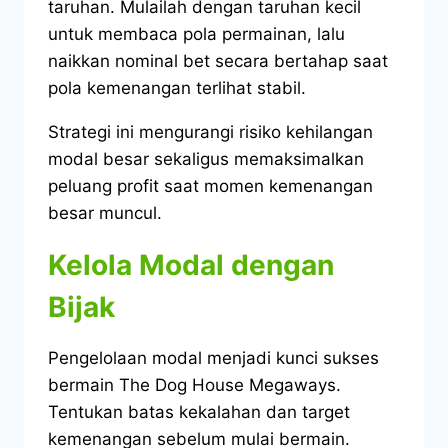
taruhan. Mulailah dengan taruhan kecil
untuk membaca pola permainan, lalu
naikkan nominal bet secara bertahap saat
pola kemenangan terlihat stabil.
Strategi ini mengurangi risiko kehilangan
modal besar sekaligus memaksimalkan
peluang profit saat momen kemenangan
besar muncul.
Kelola Modal dengan
Bijak
Pengelolaan modal menjadi kunci sukses
bermain The Dog House Megaways.
Tentukan batas kekalahan dan target
kemenangan sebelum mulai bermain.