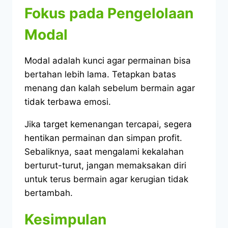
Fokus pada Pengelolaan
Modal
Modal adalah kunci agar permainan bisa
bertahan lebih lama. Tetapkan batas
menang dan kalah sebelum bermain agar
tidak terbawa emosi.
Jika target kemenangan tercapai, segera
hentikan permainan dan simpan profit.
Sebaliknya, saat mengalami kekalahan
berturut-turut, jangan memaksakan diri
untuk terus bermain agar kerugian tidak
bertambah.
Kesimpulan