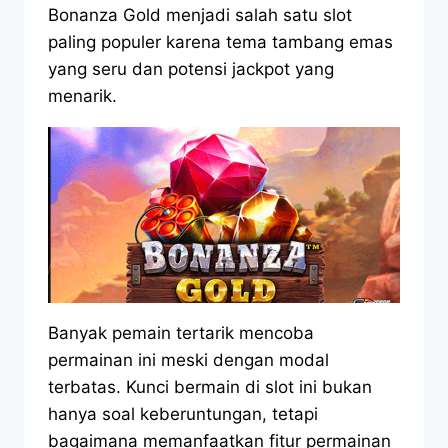
Bonanza Gold menjadi salah satu slot
paling populer karena tema tambang emas
yang seru dan potensi jackpot yang
menarik.
Banyak pemain tertarik mencoba
permainan ini meski dengan modal
terbatas. Kunci bermain di slot ini bukan
hanya soal keberuntungan, tetapi
bagaimana memanfaatkan fitur permainan