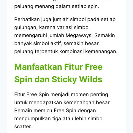
peluang menang dalam setiap spin.
Perhatikan juga jumlah simbol pada setiap
gulungan, karena variasi simbol
memengaruhi jumlah Megaways. Semakin
banyak simbol aktif, semakin besar
peluang terbentuk kombinasi kemenangan.
Manfaatkan Fitur Free
Spin dan Sticky Wilds
Fitur Free Spin menjadi momen penting
untuk mendapatkan kemenangan besar.
Pemain memicu Free Spin dengan
mengumpulkan tiga atau lebih simbol
scatter.