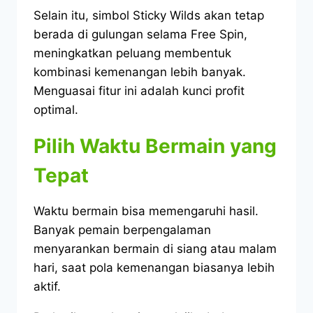
Selain itu, simbol Sticky Wilds akan tetap
berada di gulungan selama Free Spin,
meningkatkan peluang membentuk
kombinasi kemenangan lebih banyak.
Menguasai fitur ini adalah kunci profit
optimal.
Pilih Waktu Bermain yang
Tepat
Waktu bermain bisa memengaruhi hasil.
Banyak pemain berpengalaman
menyarankan bermain di siang atau malam
hari, saat pola kemenangan biasanya lebih
aktif.