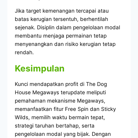
Jika target kemenangan tercapai atau
batas kerugian tersentuh, berhentilah
sejenak. Disiplin dalam pengelolaan modal
membantu menjaga permainan tetap
menyenangkan dan risiko kerugian tetap
rendah.
Kesimpulan
Kunci mendapatkan profit di The Dog
House Megaways terupdate meliputi
pemahaman mekanisme Megaways,
memanfaatkan fitur Free Spin dan Sticky
Wilds, memilih waktu bermain tepat,
strategi taruhan bertahap, serta
pengelolaan modal yang bijak. Dengan