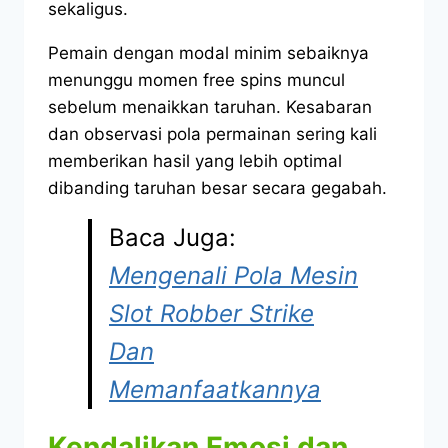
sekaligus.
Pemain dengan modal minim sebaiknya
menunggu momen free spins muncul
sebelum menaikkan taruhan. Kesabaran
dan observasi pola permainan sering kali
memberikan hasil yang lebih optimal
dibanding taruhan besar secara gegabah.
Baca Juga:
Mengenali Pola Mesin
Slot Robber Strike
Dan
Memanfaatkannya
Kendalikan Emosi dan