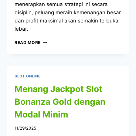
menerapkan semua strategi ini secara
disiplin, peluang meraih kemenangan besar
dan profit maksimal akan semakin terbuka
lebar.
KUNCI
READ MORE
MENDAPATKAN
PROFIT
SLOT
THE
DOG
SLOT ONLINE
HOUSE
MEGAWAYS
Menang Jackpot Slot
Bonanza Gold dengan
Modal Minim
11/29/2025