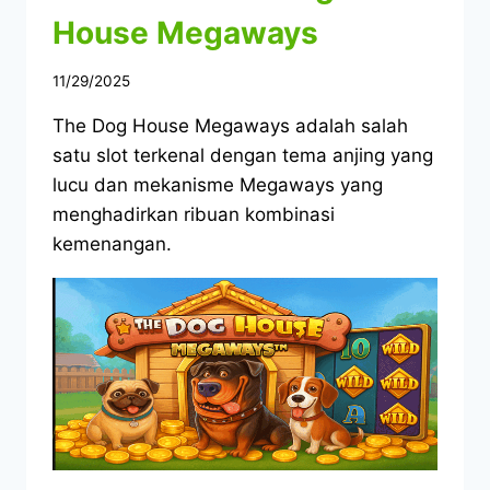
House Megaways
11/29/2025
The Dog House Megaways adalah salah
satu slot terkenal dengan tema anjing yang
lucu dan mekanisme Megaways yang
menghadirkan ribuan kombinasi
kemenangan.