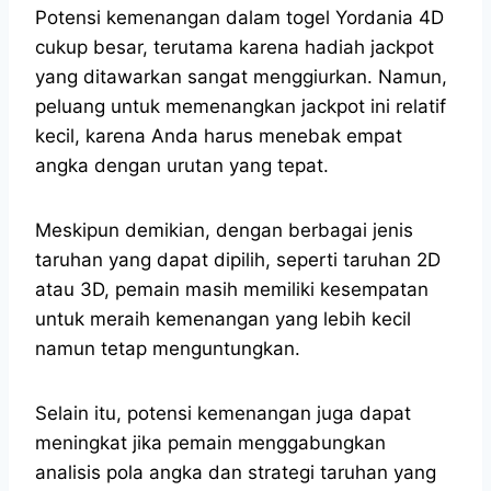
Potensi kemenangan dalam togel Yordania 4D
cukup besar, terutama karena hadiah jackpot
yang ditawarkan sangat menggiurkan. Namun,
peluang untuk memenangkan jackpot ini relatif
kecil, karena Anda harus menebak empat
angka dengan urutan yang tepat.
Meskipun demikian, dengan berbagai jenis
taruhan yang dapat dipilih, seperti taruhan 2D
atau 3D, pemain masih memiliki kesempatan
untuk meraih kemenangan yang lebih kecil
namun tetap menguntungkan.
Selain itu, potensi kemenangan juga dapat
meningkat jika pemain menggabungkan
analisis pola angka dan strategi taruhan yang