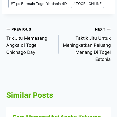
#
Tips Bermain Togel Yordania 4D
#
TOGEL ONLINE
Post
PREVIOUS
NEXT
Trik Jitu Memasang
Taktik Jitu Untuk
navigation
Angka di Togel
Meningkatkan Peluang
Chichago Day
Menang Di Togel
Estonia
Similar Posts