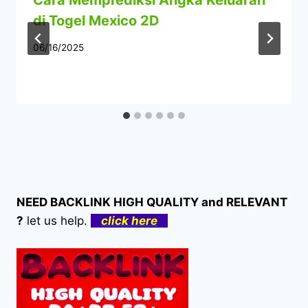
Cara Memprediksi Angka Keluaran
di Togel Mexico 2D
06/16/2025
NEED BACKLINK HIGH QUALITY and RELEVANT
?
let us help.
click here