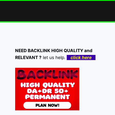
NEED BACKLINK HIGH QUALITY and
RELEVANT ?
let us help.
click here