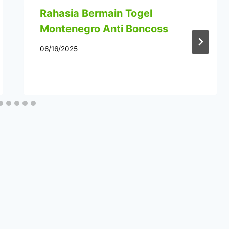
Rahasia Bermain Togel
Montenegro Anti Boncoss
06/16/2025