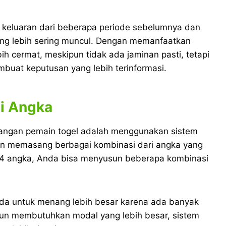
 keluaran dari beberapa periode sebelumnya dan
ang lebih sering muncul. Dengan memanfaatkan
ih cermat, meskipun tidak ada jaminan pasti, tetapi
buat keputusan yang lebih terinformasi.
i Angka
kalangan pemain togel adalah menggunakan sistem
kan memasang berbagai kombinasi dari angka yang
ih 4 angka, Anda bisa menyusun beberapa kombinasi
da untuk menang lebih besar karena ada banyak
pun membutuhkan modal yang lebih besar, sistem