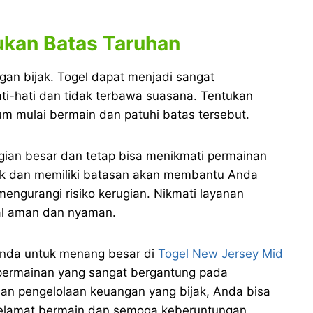
ukan Batas Taruhan
an bijak. Togel dapat menjadi sangat
ti-hati dan tidak terbawa suasana. Tentukan
m mulai bermain dan patuhi batas tersebut.
ugian besar dan tetap bisa menikmati permainan
jak dan memiliki batasan akan membantu Anda
engurangi risiko kerugian. Nikmati layanan
nal aman dan nyaman.
Anda untuk menang besar di
Togel New Jersey Mid
 permainan yang sangat bergantung pada
dan pengelolaan keuangan yang bijak, Anda bisa
elamat bermain dan semoga keberuntungan