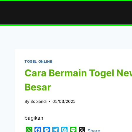
Skip
to
content
TOGEL ONLINE
Cara Bermain Togel Ne
Besar
By
Sopiandi
05/03/2025
bagikan
W
F
M
T
S
L
X
Share