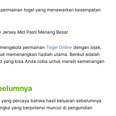
u permainan togel yang menawarkan kesempatan
 mengelola permainan
Togel Online
dengan bijak,
uk memenangkan hadiah utama. Berikut adalah
id yang bisa Anda coba untuk meraih kemenangan
ebelumnya
n yang percaya bahwa hasil keluaran sebelumnya
ngka yang berpotensi muncul di pengundian