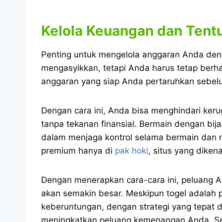
Kelola Keuangan dan Tent
Penting untuk mengelola anggaran Anda deng
mengasyikkan, tetapi Anda harus tetap berha
anggaran yang siap Anda pertaruhkan sebelu
Dengan cara ini, Anda bisa menghindari ker
tanpa tekanan finansial. Bermain dengan bi
dalam menjaga kontrol selama bermain dan m
premium hanya di
pak hoki
, situs yang dike
Dengan menerapkan cara-cara ini, peluang 
akan semakin besar. Meskipun togel adalah
keberuntungan, dengan strategi yang tepat 
meningkatkan peluang kemenangan Anda. S