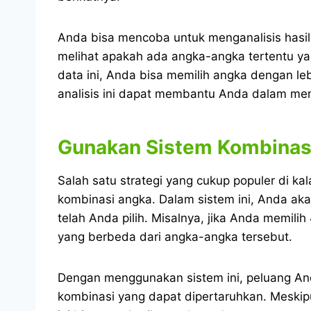
Anda bisa mencoba untuk menganalisis hasil
melihat apakah ada angka-angka tertentu y
data ini, Anda bisa memilih angka dengan leb
analisis ini dapat membantu Anda dalam mem
Gunakan Sistem Kombinas
Salah satu strategi yang cukup populer di 
kombinasi angka. Dalam sistem ini, Anda a
telah Anda pilih. Misalnya, jika Anda memil
yang berbeda dari angka-angka tersebut.
Dengan menggunakan sistem ini, peluang An
kombinasi yang dapat dipertaruhkan. Meski