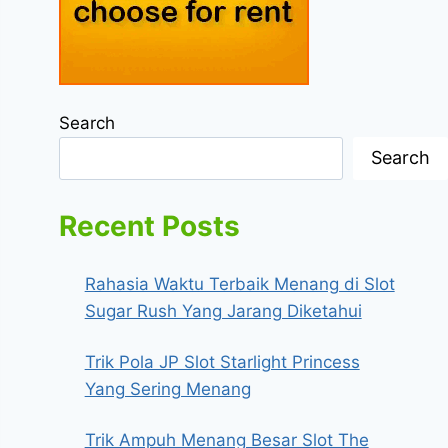
Search
Search
Recent Posts
Rahasia Waktu Terbaik Menang di Slot
Sugar Rush Yang Jarang Diketahui
Trik Pola JP Slot Starlight Princess
Yang Sering Menang
Trik Ampuh Menang Besar Slot The