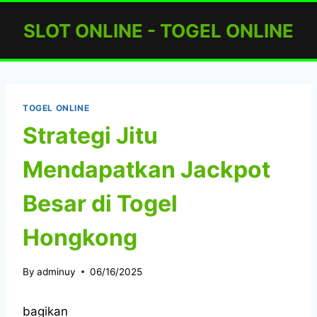
Skip
SLOT ONLINE - TOGEL ONLINE
to
content
TOGEL ONLINE
Strategi Jitu
Mendapatkan Jackpot
Besar di Togel
Hongkong
By
adminuy
06/16/2025
bagikan