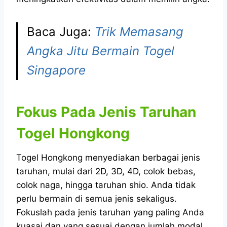
Baca Juga:
Trik Memasang
Angka Jitu Bermain Togel
Singapore
Fokus Pada Jenis Taruhan
Togel Hongkong
Togel Hongkong menyediakan berbagai jenis
taruhan, mulai dari 2D, 3D, 4D, colok bebas,
colok naga, hingga taruhan shio. Anda tidak
perlu bermain di semua jenis sekaligus.
Fokuslah pada jenis taruhan yang paling Anda
kuasai dan yang sesuai dengan jumlah modal