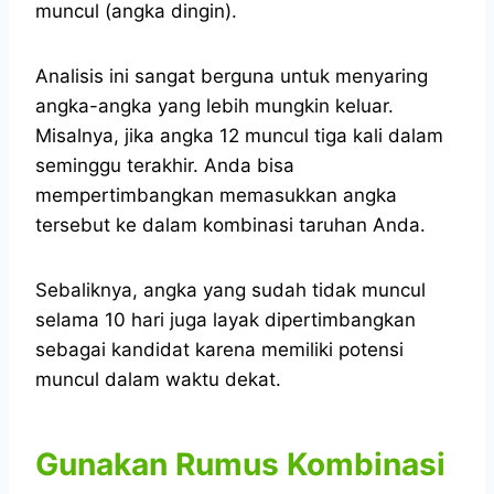
muncul (angka dingin).
Analisis ini sangat berguna untuk menyaring
angka-angka yang lebih mungkin keluar.
Misalnya, jika angka 12 muncul tiga kali dalam
seminggu terakhir. Anda bisa
mempertimbangkan memasukkan angka
tersebut ke dalam kombinasi taruhan Anda.
Sebaliknya, angka yang sudah tidak muncul
selama 10 hari juga layak dipertimbangkan
sebagai kandidat karena memiliki potensi
muncul dalam waktu dekat.
Gunakan Rumus Kombinasi