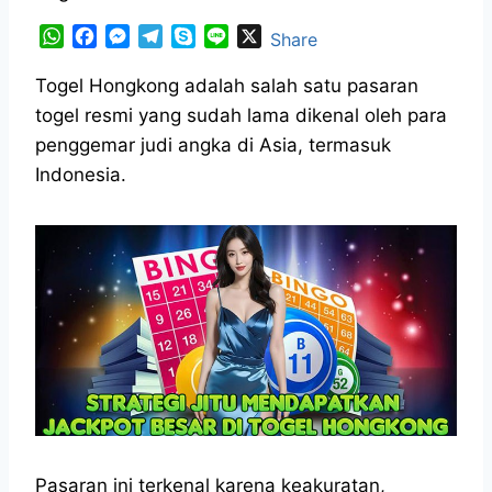
W
F
M
T
S
L
X
Share
h
a
e
e
k
i
a
c
s
l
y
n
Togel Hongkong adalah salah satu pasaran
t
e
s
e
p
e
togel resmi yang sudah lama dikenal oleh para
s
b
e
g
e
penggemar judi angka di Asia, termasuk
A
o
n
r
Indonesia.
p
o
g
a
p
k
e
m
r
Pasaran ini terkenal karena keakuratan,