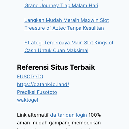
Grand Journey Tiap Malam Hari
Langkah Mudah Meraih Maxwin Slot
Treasure of Aztec Tanpa Kesulitan
Strategi Terpercaya Main Slot Kings of
Cash Untuk Cuan Maksimal
Referensi Situs Terbaik
FUSOTOTO
https://datahk4d.land/
Prediksi Fusototo
waktogel
Link alternatif
daftar dan login
100%
aman mudah gampang memberikan