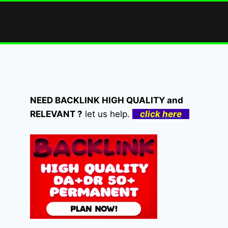
NEED BACKLINK HIGH QUALITY and
RELEVANT ?
let us help.
click here