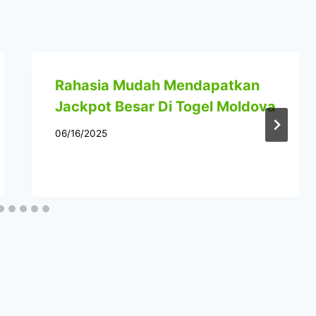
Rahasia Mudah Mendapatkan
Jackpot Besar Di Togel Moldova
06/16/2025