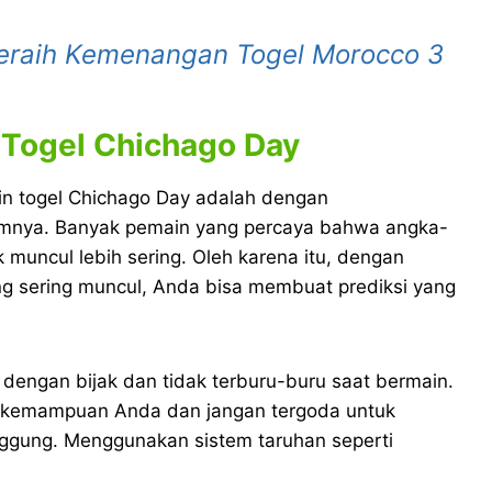
raih Kemenangan Togel Morocco 3
 Togel Chichago Day
ain togel Chichago Day adalah dengan
lumnya. Banyak pemain yang percaya bahwa angka-
 muncul lebih sering. Oleh karena itu, dengan
g sering muncul, Anda bisa membuat prediksi yang
 dengan bijak dan tidak terburu-buru saat bermain.
n kemampuan Anda dan jangan tergoda untuk
anggung. Menggunakan sistem taruhan seperti