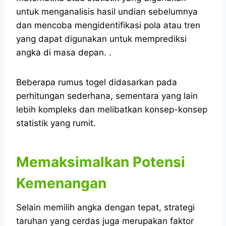
untuk menganalisis hasil undian sebelumnya
dan mencoba mengidentifikasi pola atau tren
yang dapat digunakan untuk memprediksi
angka di masa depan. .
Beberapa rumus togel didasarkan pada
perhitungan sederhana, sementara yang lain
lebih kompleks dan melibatkan konsep-konsep
statistik yang rumit.
Memaksimalkan Potensi
Kemenangan
Selain memilih angka dengan tepat, strategi
taruhan yang cerdas juga merupakan faktor