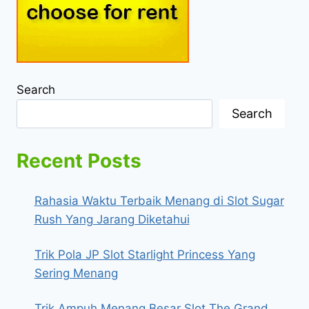
Search
Search
Recent Posts
Rahasia Waktu Terbaik Menang di Slot Sugar
Rush Yang Jarang Diketahui
Trik Pola JP Slot Starlight Princess Yang
Sering Menang
Trik Ampuh Menang Besar Slot The Grand