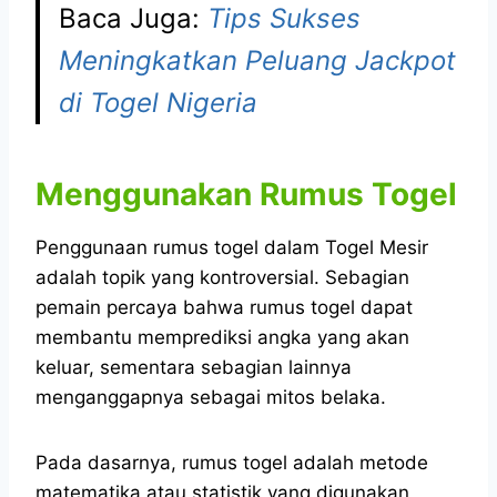
Baca Juga:
Tips Sukses
Meningkatkan Peluang Jackpot
di Togel Nigeria
Menggunakan Rumus Togel
Penggunaan rumus togel dalam Togel Mesir
adalah topik yang kontroversial. Sebagian
pemain percaya bahwa rumus togel dapat
membantu memprediksi angka yang akan
keluar, sementara sebagian lainnya
menganggapnya sebagai mitos belaka.
Pada dasarnya, rumus togel adalah metode
matematika atau statistik yang digunakan