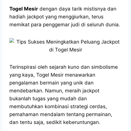
h
a
e
e
k
i
a
c
s
l
y
n
Togel Mesir
dengan daya tarik mistisnya dan
t
e
s
e
p
e
hadiah jackpot yang menggiurkan, terus
s
b
e
g
e
memikat para penggemar judi di seluruh dunia.
A
o
n
r
p
o
g
a
p
k
e
m
r
Terinspirasi oleh sejarah kuno dan simbolisme
yang kaya, Togel Mesir menawarkan
pengalaman bermain yang unik dan
mendebarkan. Namun, meraih jackpot
bukanlah tugas yang mudah dan
membutuhkan kombinasi strategi cerdas,
pemahaman mendalam tentang permainan,
dan tentu saja, sedikit keberuntungan.