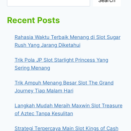
Search
Recent Posts
Rahasia Waktu Terbaik Menang di Slot Sugar
Rush Yang Jarang Diketahui
Trik Pola JP Slot Starlight Princess Yang
Sering Menang
Trik Ampuh Menang Besar Slot The Grand
Journey Tiap Malam Hari
Langkah Mudah Meraih Maxwin Slot Treasure
of Aztec Tanpa Kesulitan
Strategi Terpercaya Main Slot Kings of Cash