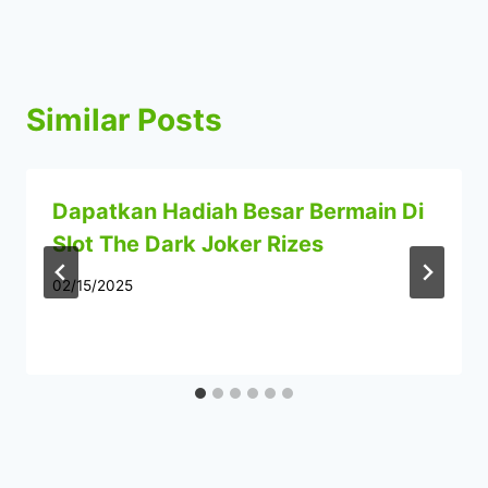
Similar Posts
Dapatkan Hadiah Besar Bermain Di
Slot The Dark Joker Rizes
02/15/2025