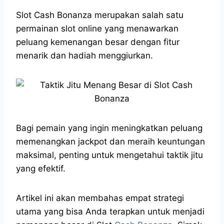
h
a
e
e
k
i
a
c
s
l
y
n
Slot Cash Bonanza merupakan salah satu
t
e
s
e
p
e
permainan slot online yang menawarkan
s
b
e
g
e
peluang kemenangan besar dengan fitur
A
o
n
r
menarik dan hadiah menggiurkan.
p
o
g
a
p
k
e
m
r
Bagi pemain yang ingin meningkatkan peluang
memenangkan jackpot dan meraih keuntungan
maksimal, penting untuk mengetahui taktik jitu
yang efektif.
Artikel ini akan membahas empat strategi
utama yang bisa Anda terapkan untuk menjadi