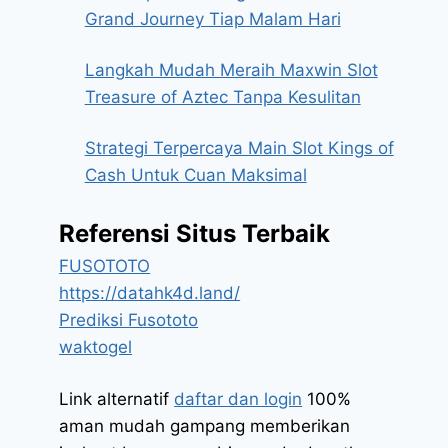
Grand Journey Tiap Malam Hari
Langkah Mudah Meraih Maxwin Slot
Treasure of Aztec Tanpa Kesulitan
Strategi Terpercaya Main Slot Kings of
Cash Untuk Cuan Maksimal
Referensi Situs Terbaik
FUSOTOTO
https://datahk4d.land/
Prediksi Fusototo
waktogel
Link alternatif
daftar dan login
100%
aman mudah gampang memberikan