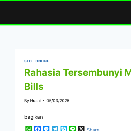
Skip
to
content
SLOT ONLINE
Rahasia Tersembunyi M
Bills
By
Husni
05/03/2025
bagikan
W
F
M
T
S
L
X
Share