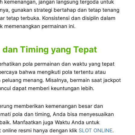
ih kemenangan, jangan langsung tergoda untuk
nya, gunakan strategi bertahap dan tetap tenang
tetap terbuka. Konsistensi dan disiplin dalam
uk memenangkan permainan ini.
n dan Timing yang Tepat
erhatikan pola permainan dan waktu yang tepat
ercaya bahwa mengikuti pola tertentu atau
n peluang menang. Misalnya, bermain saat jackpot
uncul dapat memberi keuntungan lebih.
enderung memberikan kemenangan besar dan
ati pola dan timing, Anda bisa menyesuaikan
rbaik. Manfaatkan juga Waktu Anda untuk
t online resmi hanya dengan klik
SLOT ONLINE
.