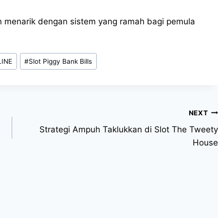
 menarik dengan sistem yang ramah bagi pemula
LINE
#
Slot Piggy Bank Bills
NEXT
Strategi Ampuh Taklukkan di Slot The Tweety
House