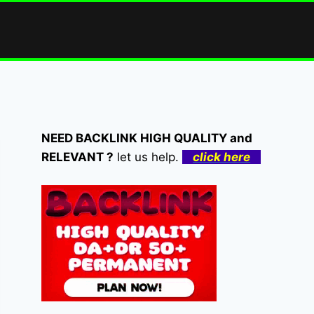
NEED BACKLINK HIGH QUALITY and
RELEVANT ?
let us help.
click here