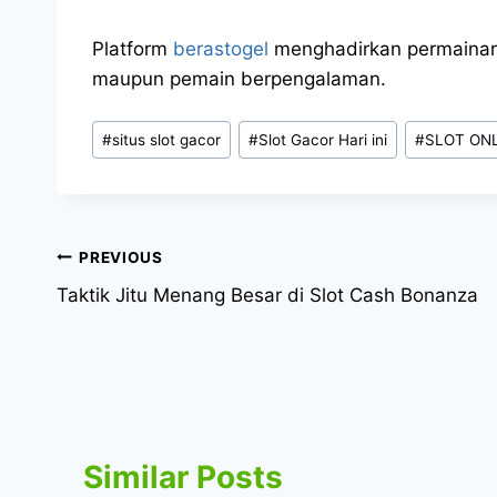
Platform
berastogel
menghadirkan permainan
maupun pemain berpengalaman.
Post
#
situs slot gacor
#
Slot Gacor Hari ini
#
SLOT ON
Tags:
Post
PREVIOUS
Taktik Jitu Menang Besar di Slot Cash Bonanza
navigation
Similar Posts