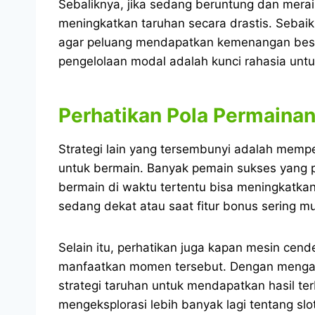
Sebaliknya, jika sedang beruntung dan mera
meningkatkan taruhan secara drastis. Sebaik
agar peluang mendapatkan kemenangan besar 
pengelolaan modal adalah kunci rahasia unt
Perhatikan Pola Permaina
Strategi lain yang tersembunyi adalah memp
untuk bermain. Banyak pemain sukses yang p
bermain di waktu tertentu bisa meningkatka
sedang dekat atau saat fitur bonus sering m
Selain itu, perhatikan juga kapan mesin c
manfaatkan momen tersebut. Dengan mengam
strategi taruhan untuk mendapatkan hasil te
mengeksplorasi lebih banyak lagi tentang slo