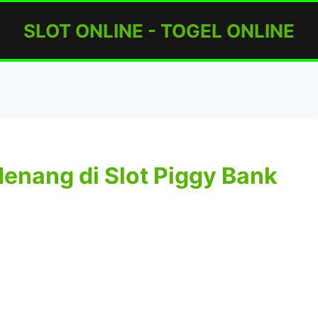
SLOT ONLINE - TOGEL ONLINE
enang di Slot Piggy Bank