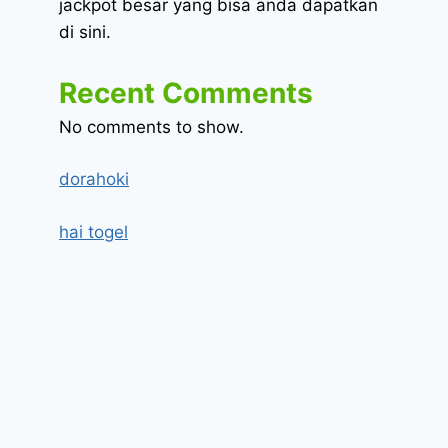
jackpot besar yang bisa anda dapatkan
di sini.
Recent Comments
No comments to show.
dorahoki
hai togel