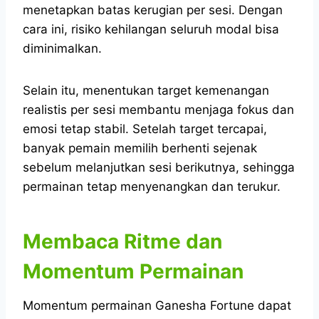
menetapkan batas kerugian per sesi. Dengan
cara ini, risiko kehilangan seluruh modal bisa
diminimalkan.
Selain itu, menentukan target kemenangan
realistis per sesi membantu menjaga fokus dan
emosi tetap stabil. Setelah target tercapai,
banyak pemain memilih berhenti sejenak
sebelum melanjutkan sesi berikutnya, sehingga
permainan tetap menyenangkan dan terukur.
Membaca Ritme dan
Momentum Permainan
Momentum permainan Ganesha Fortune dapat