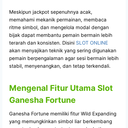
Meskipun jackpot sepenuhnya acak,
memahami mekanik permainan, membaca
ritme simbol, dan mengelola modal dengan
bijak dapat membantu pemain bermain lebih
terarah dan konsisten. Disini
SLOT ONLINE
akan menyajikan teknik yang sering digunakan
pemain berpengalaman agar sesi bermain lebih
stabil, menyenangkan, dan tetap terkendali.
Mengenal Fitur Utama Slot
Ganesha Fortune
Ganesha Fortune memiliki fitur Wild Expanding
yang memungkinkan simbol liar berkembang