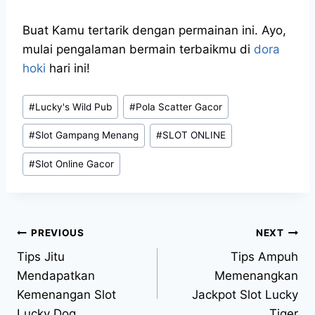
Buat Kamu tertarik dengan permainan ini. Ayo,
mulai pengalaman bermain terbaikmu di
dora
hoki
hari ini!
Post
#
Lucky's Wild Pub
#
Pola Scatter Gacor
Tags:
#
Slot Gampang Menang
#
SLOT ONLINE
#
Slot Online Gacor
Post
PREVIOUS
NEXT
Tips Jitu
Tips Ampuh
navigation
Mendapatkan
Memenangkan
Kemenangan Slot
Jackpot Slot Lucky
Lucky Dog
Tiger