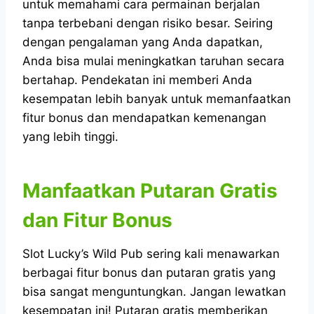
untuk memahami cara permainan berjalan
tanpa terbebani dengan risiko besar. Seiring
dengan pengalaman yang Anda dapatkan,
Anda bisa mulai meningkatkan taruhan secara
bertahap. Pendekatan ini memberi Anda
kesempatan lebih banyak untuk memanfaatkan
fitur bonus dan mendapatkan kemenangan
yang lebih tinggi.
Manfaatkan Putaran Gratis
dan Fitur Bonus
Slot Lucky’s Wild Pub sering kali menawarkan
berbagai fitur bonus dan putaran gratis yang
bisa sangat menguntungkan. Jangan lewatkan
kesempatan ini! Putaran gratis memberikan