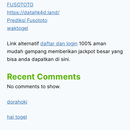
FUSOTOTO
https://datahk4d.land/
Prediksi Fusototo
waktogel
Link alternatif
daftar dan login
100% aman
mudah gampang memberikan jackpot besar yang
bisa anda dapatkan di sini.
Recent Comments
No comments to show.
dorahoki
hai togel