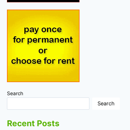
Search
Search
Recent Posts