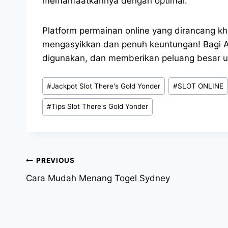
memanfaatkannya dengan optimal.
Platform permainan online yang dirancang 
mengasyikkan dan penuh keuntungan! Bagi A
digunakan, dan memberikan peluang besar 
Post
#
Jackpot Slot There's Gold Yonder
#
SLOT ONLINE
Tags:
#
Tips Slot There's Gold Yonder
Post
PREVIOUS
Cara Mudah Menang Togel Sydney
navigation