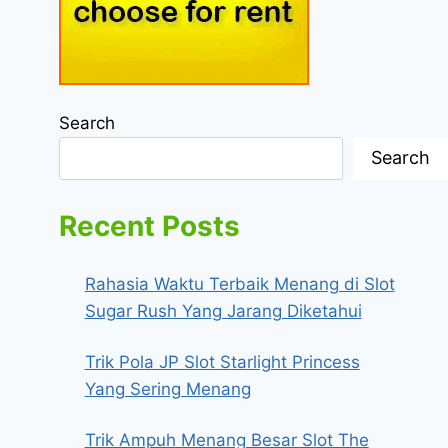
Search
Search
Recent Posts
Rahasia Waktu Terbaik Menang di Slot
Sugar Rush Yang Jarang Diketahui
Trik Pola JP Slot Starlight Princess
Yang Sering Menang
Trik Ampuh Menang Besar Slot The