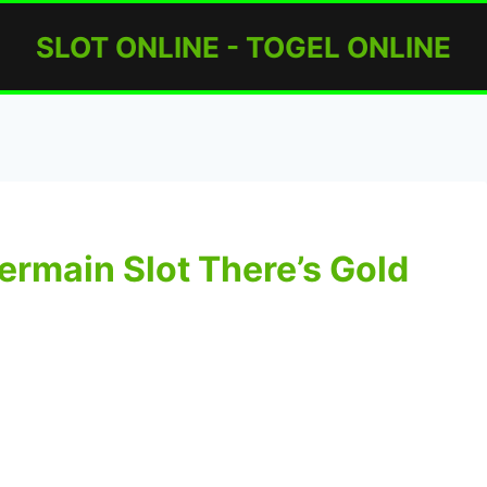
SLOT ONLINE - TOGEL ONLINE
ermain Slot There’s Gold