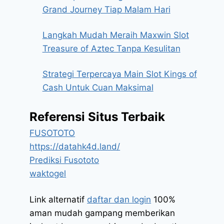
Grand Journey Tiap Malam Hari
Langkah Mudah Meraih Maxwin Slot
Treasure of Aztec Tanpa Kesulitan
Strategi Terpercaya Main Slot Kings of
Cash Untuk Cuan Maksimal
Referensi Situs Terbaik
FUSOTOTO
https://datahk4d.land/
Prediksi Fusototo
waktogel
Link alternatif
daftar dan login
100%
aman mudah gampang memberikan