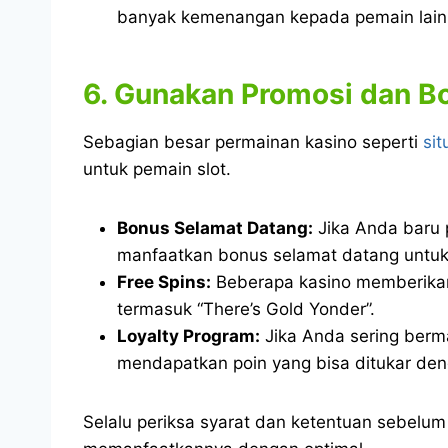
banyak kemenangan kepada pemain lain,
6. Gunakan Promosi dan B
Sebagian besar permainan kasino seperti
sit
untuk pemain slot.
Bonus Selamat Datang:
Jika Anda baru 
manfaatkan bonus selamat datang untu
Free Spins:
Beberapa kasino memberikan 
termasuk “There’s Gold Yonder”.
Loyalty Program:
Jika Anda sering berma
mendapatkan poin yang bisa ditukar den
Selalu periksa syarat dan ketentuan sebel