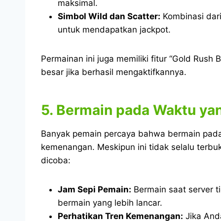
maksimal.
Simbol Wild dan Scatter:
Kombinasi dari
untuk mendapatkan jackpot.
Permainan ini juga memiliki fitur “Gold Rus
besar jika berhasil mengaktifkannya.
5. Bermain pada Waktu ya
Banyak pemain percaya bahwa bermain pada
kemenangan. Meskipun ini tidak selalu terbuk
dicoba:
Jam Sepi Pemain:
Bermain saat server t
bermain yang lebih lancar.
Perhatikan Tren Kemenangan:
Jika And