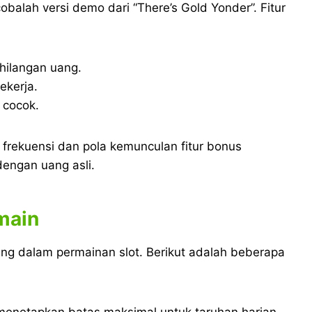
alah versi demo dari “There’s Gold Yonder”. Fitur
hilangan uang.
ekerja.
 cocok.
ekuensi dan pola kemunculan fitur bonus
dengan uang asli.
main
ng dalam permainan slot. Berikut adalah beberapa