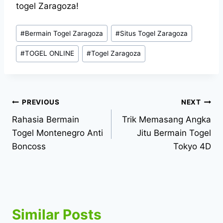
togel Zaragoza!
Post
#
Bermain Togel Zaragoza
#
Situs Togel Zaragoza
Tags:
#
TOGEL ONLINE
#
Togel Zaragoza
Post
PREVIOUS
NEXT
Rahasia Bermain
Trik Memasang Angka
navigation
Togel Montenegro Anti
Jitu Bermain Togel
Boncoss
Tokyo 4D
Similar Posts