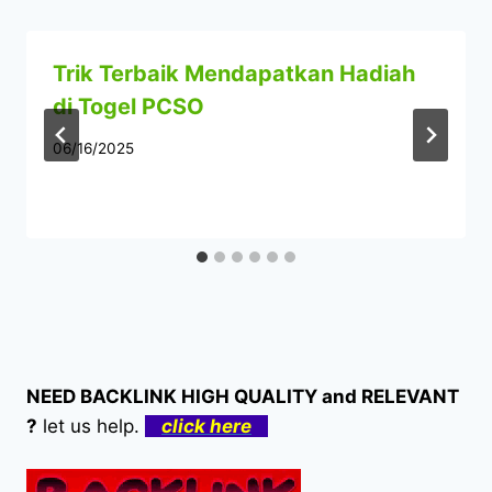
Trik Terbaik Mendapatkan Hadiah
di Togel PCSO
06/16/2025
NEED BACKLINK HIGH QUALITY and RELEVANT
?
let us help.
click here