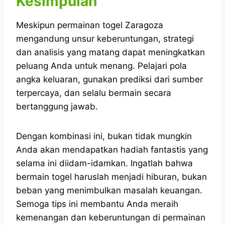
Kesimpulan
Meskipun permainan togel Zaragoza
mengandung unsur keberuntungan, strategi
dan analisis yang matang dapat meningkatkan
peluang Anda untuk menang. Pelajari pola
angka keluaran, gunakan prediksi dari sumber
terpercaya, dan selalu bermain secara
bertanggung jawab.
Dengan kombinasi ini, bukan tidak mungkin
Anda akan mendapatkan hadiah fantastis yang
selama ini diidam-idamkan. Ingatlah bahwa
bermain togel haruslah menjadi hiburan, bukan
beban yang menimbulkan masalah keuangan.
Semoga tips ini membantu Anda meraih
kemenangan dan keberuntungan di permainan