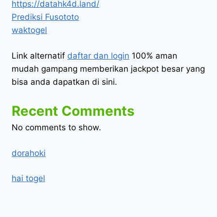
https://datahk4d.land/
Prediksi Fusototo
waktogel
Link alternatif
daftar dan login
100% aman
mudah gampang memberikan jackpot besar yang
bisa anda dapatkan di sini.
Recent Comments
No comments to show.
dorahoki
hai togel