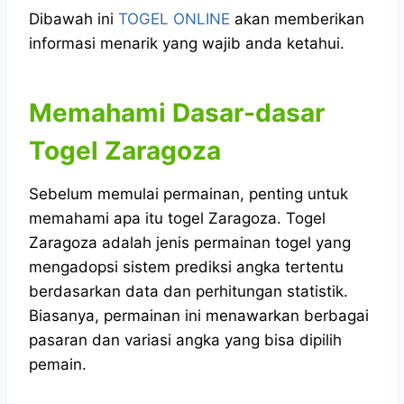
Dibawah ini
TOGEL ONLINE
akan memberikan
informasi menarik yang wajib anda ketahui.
Memahami Dasar-dasar
Togel Zaragoza
Sebelum memulai permainan, penting untuk
memahami apa itu togel Zaragoza. Togel
Zaragoza adalah jenis permainan togel yang
mengadopsi sistem prediksi angka tertentu
berdasarkan data dan perhitungan statistik.
Biasanya, permainan ini menawarkan berbagai
pasaran dan variasi angka yang bisa dipilih
pemain.