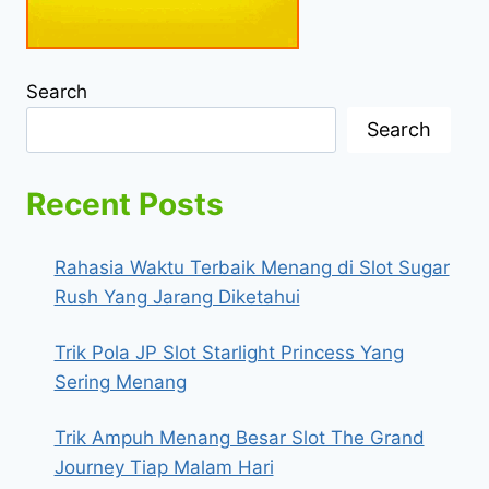
Search
Search
Recent Posts
Rahasia Waktu Terbaik Menang di Slot Sugar
Rush Yang Jarang Diketahui
Trik Pola JP Slot Starlight Princess Yang
Sering Menang
Trik Ampuh Menang Besar Slot The Grand
Journey Tiap Malam Hari