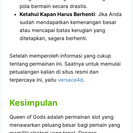
pola bermain secara drastis.
Ketahui Kapan Harus Berhenti
: Jika Anda
sudah mendapatkan kemenangan besar
atau mencapai batas kerugian yang
ditetapkan, segera berhenti.
Setelah memperoleh informasi yang cukup
tentang permainan ini. Saatnya untuk memulai
petualangan kalian di situs resmi dan
terpercaya ini, yaitu
versace4d
.
Kesimpulan
Queen of Gods adalah permainan slot yang
menawarkan peluang besar bagi pemain yang