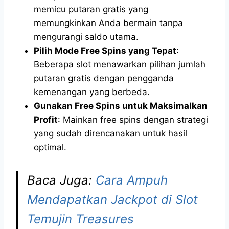
memicu putaran gratis yang
memungkinkan Anda bermain tanpa
mengurangi saldo utama.
Pilih Mode Free Spins yang Tepat
:
Beberapa slot menawarkan pilihan jumlah
putaran gratis dengan pengganda
kemenangan yang berbeda.
Gunakan Free Spins untuk Maksimalkan
Profit
: Mainkan free spins dengan strategi
yang sudah direncanakan untuk hasil
optimal.
Baca Juga:
Cara Ampuh
Mendapatkan Jackpot di Slot
Temujin Treasures