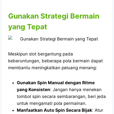
Gunakan Strategi Bermain
yang Tepat
Meskipun slot bergantung pada
keberuntungan, beberapa pola bermain dapat
membantu meningkatkan peluang menang:
Gunakan Spin Manual dengan Ritme
yang Konsisten
: Jangan hanya menekan
tombol spin secara sembarangan, beri jeda
untuk mengamati pola permainan.
Manfaatkan Auto Spin Secara Bijak
: Atur