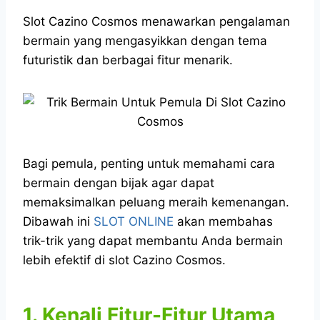
h
a
e
e
k
i
a
c
s
l
y
n
Slot Cazino Cosmos menawarkan pengalaman
t
e
s
e
p
e
bermain yang mengasyikkan dengan tema
s
b
e
g
e
futuristik dan berbagai fitur menarik.
A
o
n
r
p
o
g
a
p
k
e
m
r
Bagi pemula, penting untuk memahami cara
bermain dengan bijak agar dapat
memaksimalkan peluang meraih kemenangan.
Dibawah ini
SLOT ONLINE
akan membahas
trik-trik yang dapat membantu Anda bermain
lebih efektif di slot Cazino Cosmos.
1.
Kenali Fitur-Fitur Utama