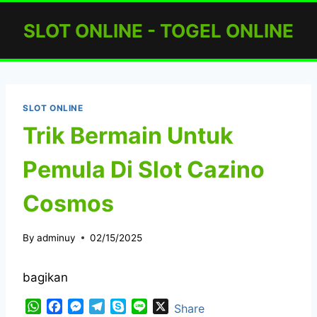
Skip
SLOT ONLINE - TOGEL ONLINE
to
content
SLOT ONLINE
Trik Bermain Untuk
Pemula Di Slot Cazino
Cosmos
By
adminuy
02/15/2025
bagikan
W
F
M
T
S
L
X
Share