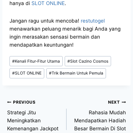
hanya di
SLOT ONLINE
.
Jangan ragu untuk mencoba!
restutogel
menawarkan peluang menarik bagi Anda yang
ingin merasakan sensasi bermain dan
mendapatkan keuntungan!
Post
#
Kenali Fitur-Fitur Utama
#
Slot Cazino Cosmos
Tags:
#
SLOT ONLINE
#
Trik Bermain Untuk Pemula
Post
PREVIOUS
NEXT
Strategi Jitu
Rahasia Mudah
navigation
Meningkatkan
Mendapatkan Hadiah
Kemenangan Jackpot
Besar Bermain Di Slot