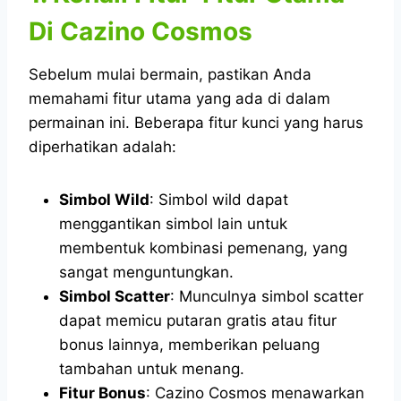
Di Cazino Cosmos
Sebelum mulai bermain, pastikan Anda
memahami fitur utama yang ada di dalam
permainan ini. Beberapa fitur kunci yang harus
diperhatikan adalah:
Simbol Wild
: Simbol wild dapat
menggantikan simbol lain untuk
membentuk kombinasi pemenang, yang
sangat menguntungkan.
Simbol Scatter
: Munculnya simbol scatter
dapat memicu putaran gratis atau fitur
bonus lainnya, memberikan peluang
tambahan untuk menang.
Fitur Bonus
: Cazino Cosmos menawarkan