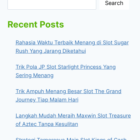
Search
Recent Posts
Rahasia Waktu Terbaik Menang di Slot Sugar
Rush Yang Jarang Diketahui
Trik Pola JP Slot Starlight Princess Yang
Sering Menang
Trik Ampuh Menang Besar Slot The Grand
Journey Tiap Malam Hari
Langkah Mudah Meraih Maxwin Slot Treasure
of Aztec Tanpa Kesulitan
Strategi Terpercaya Main Slot Kings of Cash