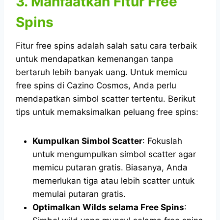
3.
Manfaatkan Fitur Free
Spins
Fitur free spins adalah salah satu cara terbaik
untuk mendapatkan kemenangan tanpa
bertaruh lebih banyak uang. Untuk memicu
free spins di Cazino Cosmos, Anda perlu
mendapatkan simbol scatter tertentu. Berikut
tips untuk memaksimalkan peluang free spins:
Kumpulkan Simbol Scatter
: Fokuslah
untuk mengumpulkan simbol scatter agar
memicu putaran gratis. Biasanya, Anda
memerlukan tiga atau lebih scatter untuk
memulai putaran gratis.
Optimalkan Wilds selama Free Spins
: