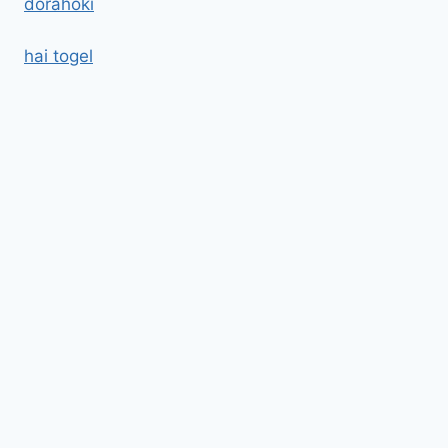
dorahoki
hai togel
© 2026 SLOT ONLINE - TOGEL ONLINE -
WordPress Theme by
Kadence WP