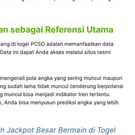
n sebagai Referensi Utama
enang di togel PCSO adalah memanfaatkan data
Data ini dapat Anda akses melalui situs resmi
mengenali pola angka yang sering muncul maupun
yang sudah lama tidak muncul cenderung berpotensi
 muncul bisa menjadi indikator tren tertentu.
, Anda bisa menyusun prediksi angka yang lebih
ah Jackpot Besar Bermain di Togel