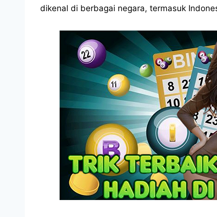
t
e
s
e
p
e
dikenal di berbagai negara, termasuk Indones
s
b
e
g
e
A
o
n
r
p
o
g
a
p
k
e
m
r