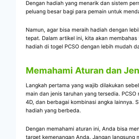
Dengan hadiah yang menarik dan sistem pe
peluang besar bagi para pemain untuk men
Namun, agar bisa meraih hadiah dengan lebih
tepat. Dalam artikel ini, kita akan membah
hadiah di togel PCSO dengan lebih mudah dan
Memahami Aturan dan Jeni
Langkah pertama yang wajib dilakukan seb
main dan jenis taruhan yang tersedia. PCSO 
4D, dan berbagai kombinasi angka lainnya. S
hadiah yang berbeda.
Dengan memahami aturan ini, Anda bisa memi
target kemenangan Anda. Jangan langsung 