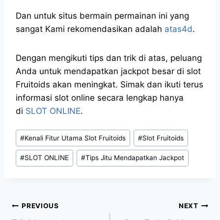
Dan untuk situs bermain permainan ini yang
sangat Kami rekomendasikan adalah
atas4d
.
Dengan mengikuti tips dan trik di atas, peluang
Anda untuk mendapatkan jackpot besar di slot
Fruitoids akan meningkat. Simak dan ikuti terus
informasi slot online secara lengkap hanya
di
SLOT ONLINE
.
Post
#
Kenali Fitur Utama Slot Fruitoids
#
Slot Fruitoids
Tags:
#
SLOT ONLINE
#
Tips Jitu Mendapatkan Jackpot
Post
PREVIOUS
NEXT