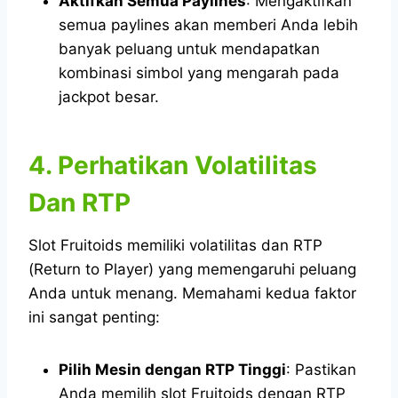
Aktifkan Semua Paylines
: Mengaktifkan
semua paylines akan memberi Anda lebih
banyak peluang untuk mendapatkan
kombinasi simbol yang mengarah pada
jackpot besar.
4.
Perhatikan Volatilitas
Dan RTP
Slot Fruitoids memiliki volatilitas dan RTP
(Return to Player) yang memengaruhi peluang
Anda untuk menang. Memahami kedua faktor
ini sangat penting:
Pilih Mesin dengan RTP Tinggi
: Pastikan
Anda memilih slot Fruitoids dengan RTP