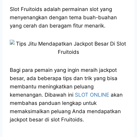
h
a
e
e
k
i
a
c
s
l
y
n
Slot Fruitoids adalah permainan slot yang
t
e
s
e
p
e
menyenangkan dengan tema buah-buahan
s
b
e
g
e
yang cerah dan beragam fitur menarik.
A
o
n
r
p
o
g
a
p
k
e
m
r
Bagi para pemain yang ingin meraih jackpot
besar, ada beberapa tips dan trik yang bisa
membantu meningkatkan peluang
kemenangan. Dibawah ini
SLOT ONLINE
akan
membahas panduan lengkap untuk
memaksimalkan peluang Anda mendapatkan
jackpot besar di slot Fruitoids.