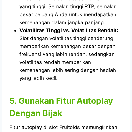
yang tinggi. Semakin tinggi RTP, semakin
besar peluang Anda untuk mendapatkan
kemenangan dalam jangka panjang.
Volatilitas Tinggi vs. Volatilitas Rendah
:
Slot dengan volatilitas tinggi cenderung
memberikan kemenangan besar dengan
frekuensi yang lebih rendah, sedangkan
volatilitas rendah memberikan
kemenangan lebih sering dengan hadiah
yang lebih kecil.
5.
Gunakan Fitur Autoplay
Dengan Bijak
Fitur autoplay di slot Fruitoids memungkinkan