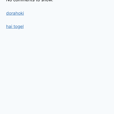
dorahoki
hai togel
© 2026 SLOT ONLINE - TOGEL ONLINE -
WordPress Theme by
Kadence WP