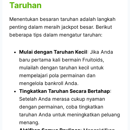
Taruhan
Menentukan besaran taruhan adalah langkah
penting dalam meraih jackpot besar. Berikut
beberapa tips dalam mengatur taruhan:
Mulai dengan Taruhan Kecil
: Jika Anda
baru pertama kali bermain Fruitoids,
mulailah dengan taruhan kecil untuk
mempelajari pola permainan dan
mengelola bankroll Anda.
Tingkatkan Taruhan Secara Bertahap
:
Setelah Anda merasa cukup nyaman
dengan permainan, coba tingkatkan
taruhan Anda untuk meningkatkan peluang
menang.