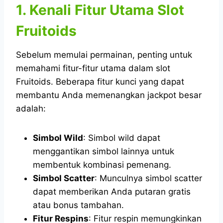
1.
Kenali Fitur Utama Slot
Fruitoids
Sebelum memulai permainan, penting untuk
memahami fitur-fitur utama dalam slot
Fruitoids. Beberapa fitur kunci yang dapat
membantu Anda memenangkan jackpot besar
adalah:
Simbol Wild
: Simbol wild dapat
menggantikan simbol lainnya untuk
membentuk kombinasi pemenang.
Simbol Scatter
: Munculnya simbol scatter
dapat memberikan Anda putaran gratis
atau bonus tambahan.
Fitur Respins
: Fitur respin memungkinkan