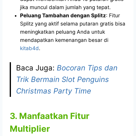
jika muncul dalam jumlah yang tepat.
Peluang Tambahan dengan Splitz
: Fitur
Splitz yang aktif selama putaran gratis bisa
meningkatkan peluang Anda untuk
mendapatkan kemenangan besar di
kitab4d
.
Baca Juga:
Bocoran Tips dan
Trik Bermain Slot Penguins
Christmas Party Time
3.
Manfaatkan Fitur
Multiplier