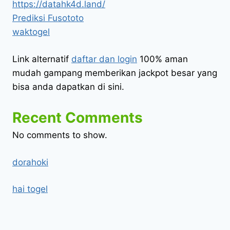
https://datahk4d.land/
Prediksi Fusototo
waktogel
Link alternatif
daftar dan login
100% aman
mudah gampang memberikan jackpot besar yang
bisa anda dapatkan di sini.
Recent Comments
No comments to show.
dorahoki
hai togel