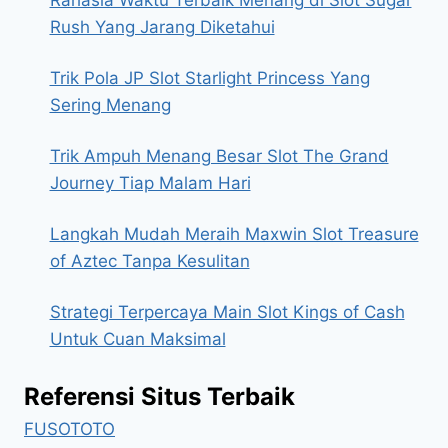
Rush Yang Jarang Diketahui
Trik Pola JP Slot Starlight Princess Yang
Sering Menang
Trik Ampuh Menang Besar Slot The Grand
Journey Tiap Malam Hari
Langkah Mudah Meraih Maxwin Slot Treasure
of Aztec Tanpa Kesulitan
Strategi Terpercaya Main Slot Kings of Cash
Untuk Cuan Maksimal
Referensi Situs Terbaik
FUSOTOTO