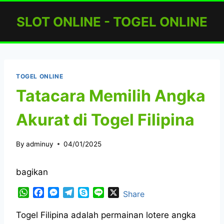
Skip
SLOT ONLINE - TOGEL ONLINE
to
content
TOGEL ONLINE
Tatacara Memilih Angka
Akurat di Togel Filipina
By
adminuy
04/01/2025
bagikan
W
F
M
T
S
L
X
Share
h
a
e
e
k
i
a
c
s
l
y
n
Togel Filipina adalah permainan lotere angka