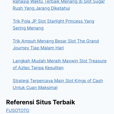
Rahasia Waktu Terbaik Menang di Slot Sugar
Rush Yang Jarang Diketahui
Trik Pola JP Slot Starlight Princess Yang
Sering Menang
Trik Ampuh Menang Besar Slot The Grand
Journey Tiap Malam Hari
Langkah Mudah Meraih Maxwin Slot Treasure
of Aztec Tanpa Kesulitan
Strategi Terpercaya Main Slot Kings of Cash
Untuk Cuan Maksimal
Referensi Situs Terbaik
FUSOTOTO