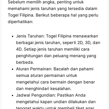
Sebelum memilih angka, penting untuk
memahami jenis taruhan yang tersedia dalam
Togel Filipina. Berikut beberapa hal yang perlu
diperhatikan:
Jenis Taruhan: Togel Filipina menawarkan
berbagai jenis taruhan, seperti 2D, 3D, dan
4D. Setiap jenis taruhan memiliki cara
penghitungan dan peluang menang yang
berbeda.
Aturan Permainan: Bacalah dan pahami
semua aturan permainan untuk
mengetahui cara bermain dengan benar
dan menghindari kesalahan.
Jadwal Pengundian: Pastikan Anda
mengetahui kapan undian dilakukan dan
tenggat waktu untuk membeli tiket agar