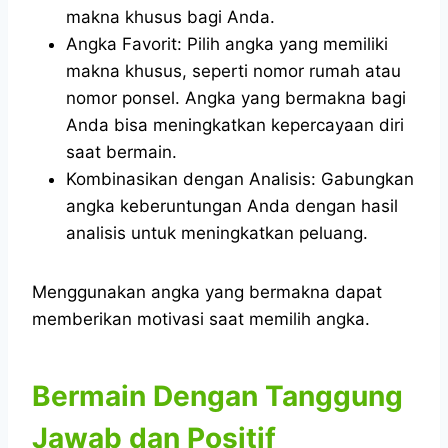
makna khusus bagi Anda.
Angka Favorit: Pilih angka yang memiliki
makna khusus, seperti nomor rumah atau
nomor ponsel. Angka yang bermakna bagi
Anda bisa meningkatkan kepercayaan diri
saat bermain.
Kombinasikan dengan Analisis: Gabungkan
angka keberuntungan Anda dengan hasil
analisis untuk meningkatkan peluang.
Menggunakan angka yang bermakna dapat
memberikan motivasi saat memilih angka.
Bermain Dengan Tanggung
Jawab dan Positif