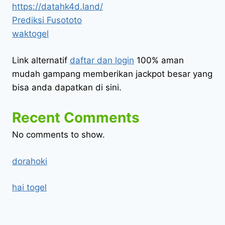
https://datahk4d.land/
Prediksi Fusototo
waktogel
Link alternatif
daftar dan login
100% aman
mudah gampang memberikan jackpot besar yang
bisa anda dapatkan di sini.
Recent Comments
No comments to show.
dorahoki
hai togel