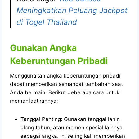
Meningkatkan Peluang Jackpot
di Togel Thailand
Gunakan Angka
Keberuntungan Pribadi
Menggunakan angka keberuntungan pribadi
dapat memberikan semangat tambahan saat
Anda bermain. Berikut beberapa cara untuk
memanfaatkannya:
Tanggal Penting: Gunakan tanggal lahir,
ulang tahun, atau momen spesial lainnya
sebagai angka. Ini sering kali memberikan