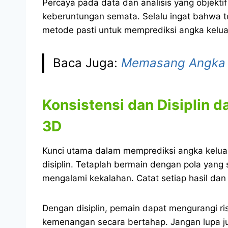
Percaya pada data dan analisis yang objekti
keberuntungan semata. Selalu ingat bahwa t
metode pasti untuk memprediksi angka kelua
Baca Juga:
Memasang Angka J
Konsistensi dan Disiplin 
3D
Kunci utama dalam memprediksi angka keluar
disiplin. Tetaplah bermain dengan pola yang
mengalami kekalahan. Catat setiap hasil dan 
Dengan disiplin, pemain dapat mengurangi r
kemenangan secara bertahap. Jangan lupa j