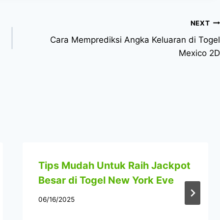
NEXT
Cara Memprediksi Angka Keluaran di Togel
Mexico 2D
Tips Mudah Untuk Raih Jackpot
Besar di Togel New York Eve
06/16/2025