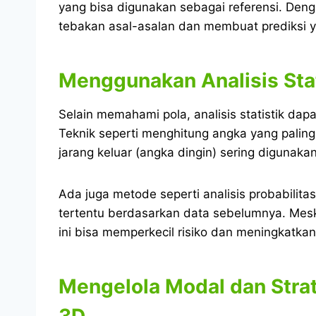
yang bisa digunakan sebagai referensi. Den
tebakan asal-asalan dan membuat prediksi ya
Menggunakan Analisis Stat
Selain memahami pola, analisis statistik d
Teknik seperti menghitung angka yang palin
jarang keluar (angka dingin) sering digunaka
Ada juga metode seperti analisis probabilit
tertentu berdasarkan data sebelumnya. Mes
ini bisa memperkecil risiko dan meningkatka
Mengelola Modal dan Strat