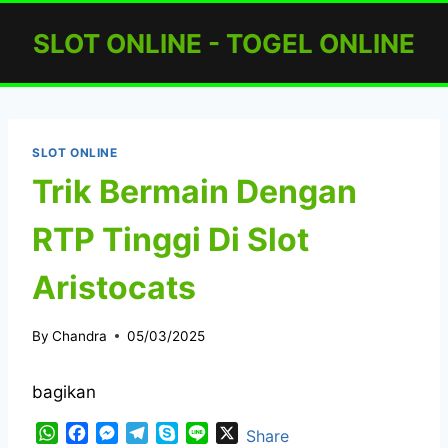
Skip
SLOT ONLINE - TOGEL ONLINE
to
content
SLOT ONLINE
Trik Bermain Dengan
RTP Tinggi Di Slot
Aristocats
By
Chandra
05/03/2025
bagikan
W
F
M
T
S
L
X
Share