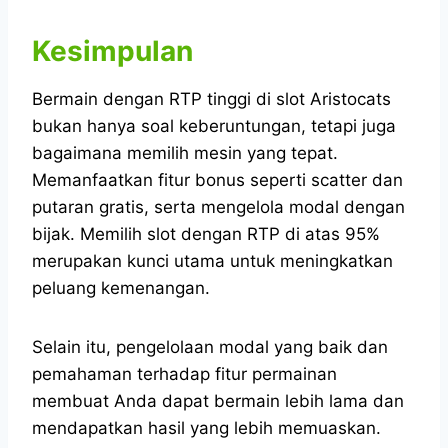
Kesimpulan
Bermain dengan RTP tinggi di slot Aristocats
bukan hanya soal keberuntungan, tetapi juga
bagaimana memilih mesin yang tepat.
Memanfaatkan fitur bonus seperti scatter dan
putaran gratis, serta mengelola modal dengan
bijak. Memilih slot dengan RTP di atas 95%
merupakan kunci utama untuk meningkatkan
peluang kemenangan.
Selain itu, pengelolaan modal yang baik dan
pemahaman terhadap fitur permainan
membuat Anda dapat bermain lebih lama dan
mendapatkan hasil yang lebih memuaskan.