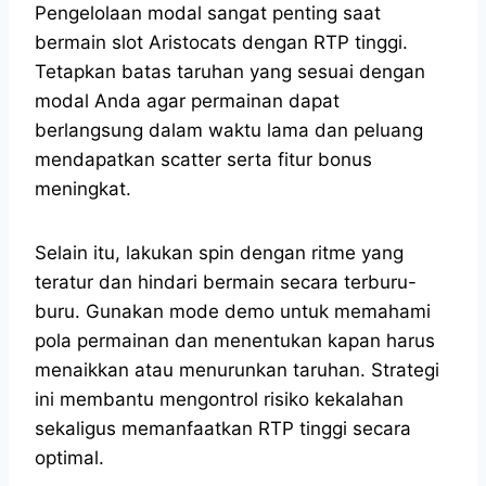
Pengelolaan modal sangat penting saat
bermain slot Aristocats dengan RTP tinggi.
Tetapkan batas taruhan yang sesuai dengan
modal Anda agar permainan dapat
berlangsung dalam waktu lama dan peluang
mendapatkan scatter serta fitur bonus
meningkat.
Selain itu, lakukan spin dengan ritme yang
teratur dan hindari bermain secara terburu-
buru. Gunakan mode demo untuk memahami
pola permainan dan menentukan kapan harus
menaikkan atau menurunkan taruhan. Strategi
ini membantu mengontrol risiko kekalahan
sekaligus memanfaatkan RTP tinggi secara
optimal.