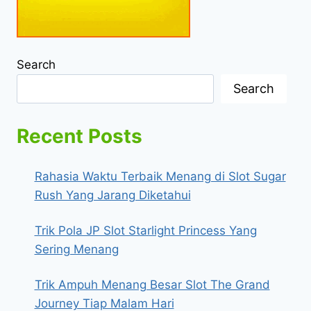
Search
Search
Recent Posts
Rahasia Waktu Terbaik Menang di Slot Sugar
Rush Yang Jarang Diketahui
Trik Pola JP Slot Starlight Princess Yang
Sering Menang
Trik Ampuh Menang Besar Slot The Grand
Journey Tiap Malam Hari