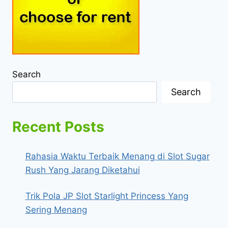
Search
Search
Recent Posts
Rahasia Waktu Terbaik Menang di Slot Sugar
Rush Yang Jarang Diketahui
Trik Pola JP Slot Starlight Princess Yang
Sering Menang