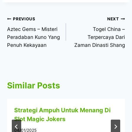
Post
PREVIOUS
NEXT
Aztec Gems – Misteri
Togel China –
navigation
Peradaban Kuno Yang
Terpercaya Dari
Penuh Kekayaan
Zaman Dinasti Shang
Similar Posts
Strategi Ampuh Untuk Menang Di
Slot Magic Jokers
04/01/2025