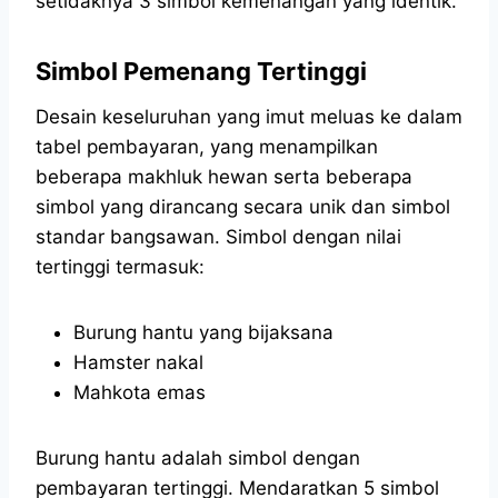
setidaknya 3 simbol kemenangan yang identik.
Simbol Pemenang Tertinggi
Desain keseluruhan yang imut meluas ke dalam
tabel pembayaran, yang menampilkan
beberapa makhluk hewan serta beberapa
simbol yang dirancang secara unik dan simbol
standar bangsawan. Simbol dengan nilai
tertinggi termasuk:
Burung hantu yang bijaksana
Hamster nakal
Mahkota emas
Burung hantu adalah simbol dengan
pembayaran tertinggi. Mendaratkan 5 simbol