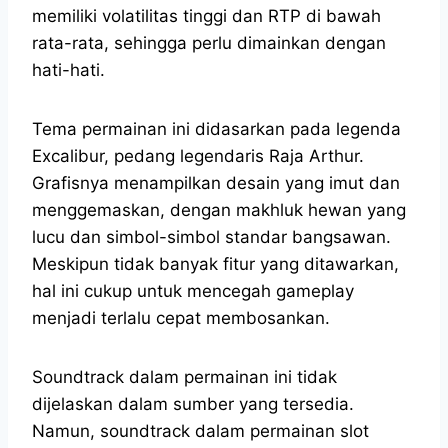
memiliki volatilitas tinggi dan RTP di bawah
rata-rata, sehingga perlu dimainkan dengan
hati-hati.
Tema permainan ini didasarkan pada legenda
Excalibur, pedang legendaris Raja Arthur.
Grafisnya menampilkan desain yang imut dan
menggemaskan, dengan makhluk hewan yang
lucu dan simbol-simbol standar bangsawan.
Meskipun tidak banyak fitur yang ditawarkan,
hal ini cukup untuk mencegah gameplay
menjadi terlalu cepat membosankan.
Soundtrack dalam permainan ini tidak
dijelaskan dalam sumber yang tersedia.
Namun, soundtrack dalam permainan slot