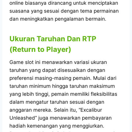
online biasanya dirancang untuk menciptakan
suasana yang sesuai dengan tema permainan
dan meningkatkan pengalaman bermain.
Ukuran Taruhan Dan RTP
(Return to Player)
Game slot ini menawarkan variasi ukuran
taruhan yang dapat disesuaikan dengan
preferensi masing-masing pemain. Mulai dari
taruhan minimum hingga taruhan maksimum
yang lebih tinggi, pemain memiliki fleksibilitas
dalam mengatur taruhan sesuai dengan
anggaran mereka. Selain itu, “Excalibur
Unleashed” juga menawarkan pembayaran
hadiah kemenangan yang menggiurkan.