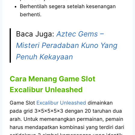
Berhentilah segera setelah kesenangan
berhenti.
Baca Juga:
Aztec Gems –
Misteri Peradaban Kuno Yang
Penuh Kekayaan
Cara Menang Game Slot
Excalibur Unleashed
Game Slot
Excalibur Unleashed
dimainkan
pada grid 3x5x5x5x3 dengan 20 taruhan dua
arah. Untuk memenangkan permainan, pemain
harus mendapatkan kombinasi yang terdiri dari