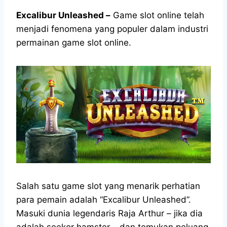
h
a
e
e
k
i
a
c
s
l
y
n
Excalibur Unleashed –
Game slot online telah
t
e
s
e
p
e
menjadi fenomena yang populer dalam industri
s
b
e
g
e
permainan game slot online.
A
o
n
r
p
o
g
a
p
k
e
m
r
Salah satu game slot yang menarik perhatian
para pemain adalah “Excalibur Unleashed”.
Masuki dunia legendaris Raja Arthur – jika dia