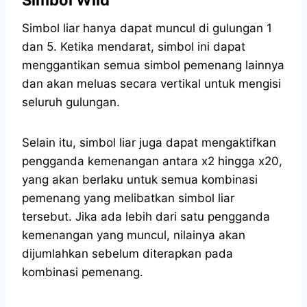
Simbol Wild
Simbol liar hanya dapat muncul di gulungan 1
dan 5. Ketika mendarat, simbol ini dapat
menggantikan semua simbol pemenang lainnya
dan akan meluas secara vertikal untuk mengisi
seluruh gulungan.
Selain itu, simbol liar juga dapat mengaktifkan
pengganda kemenangan antara x2 hingga x20,
yang akan berlaku untuk semua kombinasi
pemenang yang melibatkan simbol liar
tersebut. Jika ada lebih dari satu pengganda
kemenangan yang muncul, nilainya akan
dijumlahkan sebelum diterapkan pada
kombinasi pemenang.