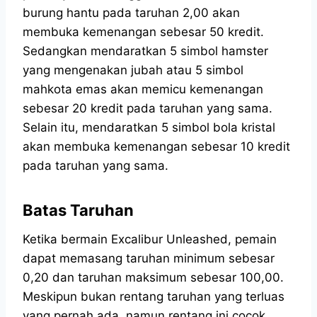
burung hantu pada taruhan 2,00 akan
membuka kemenangan sebesar 50 kredit.
Sedangkan mendaratkan 5 simbol hamster
yang mengenakan jubah atau 5 simbol
mahkota emas akan memicu kemenangan
sebesar 20 kredit pada taruhan yang sama.
Selain itu, mendaratkan 5 simbol bola kristal
akan membuka kemenangan sebesar 10 kredit
pada taruhan yang sama.
Batas Taruhan
Ketika bermain Excalibur Unleashed, pemain
dapat memasang taruhan minimum sebesar
0,20 dan taruhan maksimum sebesar 100,00.
Meskipun bukan rentang taruhan yang terluas
yang pernah ada, namun rentang ini cocok