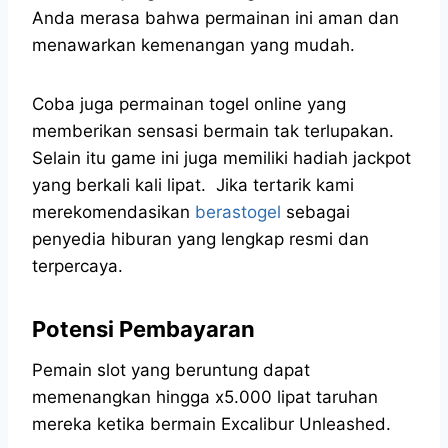
Anda merasa bahwa permainan ini aman dan
menawarkan kemenangan yang mudah.
Coba juga permainan togel online yang
memberikan sensasi bermain tak terlupakan.
Selain itu game ini juga memiliki hadiah jackpot
yang berkali kali lipat. Jika tertarik kami
merekomendasikan
berastogel
sebagai
penyedia hiburan yang lengkap resmi dan
terpercaya.
Potensi Pembayaran
Pemain slot yang beruntung dapat
memenangkan hingga x5.000 lipat taruhan
mereka ketika bermain Excalibur Unleashed.