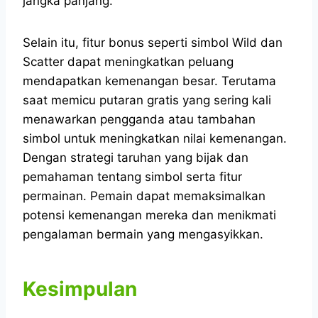
jangka panjang.
Selain itu, fitur bonus seperti simbol Wild dan
Scatter dapat meningkatkan peluang
mendapatkan kemenangan besar. Terutama
saat memicu putaran gratis yang sering kali
menawarkan pengganda atau tambahan
simbol untuk meningkatkan nilai kemenangan.
Dengan strategi taruhan yang bijak dan
pemahaman tentang simbol serta fitur
permainan. Pemain dapat memaksimalkan
potensi kemenangan mereka dan menikmati
pengalaman bermain yang mengasyikkan.
Kesimpulan