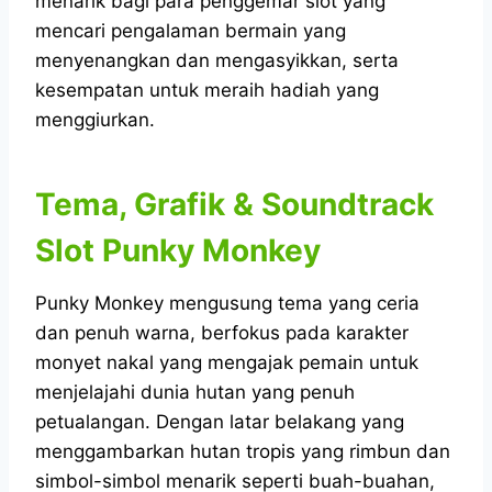
menarik bagi para penggemar slot yang
mencari pengalaman bermain yang
menyenangkan dan mengasyikkan, serta
kesempatan untuk meraih hadiah yang
menggiurkan.
Tema, Grafik & Soundtrack
Slot Punky Monkey
Punky Monkey mengusung tema yang ceria
dan penuh warna, berfokus pada karakter
monyet nakal yang mengajak pemain untuk
menjelajahi dunia hutan yang penuh
petualangan. Dengan latar belakang yang
menggambarkan hutan tropis yang rimbun dan
simbol-simbol menarik seperti buah-buahan,