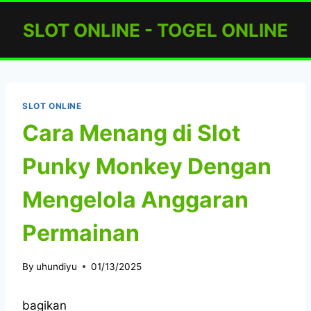
Skip
SLOT ONLINE - TOGEL ONLINE
to
content
SLOT ONLINE
Cara Menang di Slot
Punky Monkey Dengan
Mengelola Anggaran
Permainan
By
uhundiyu
01/13/2025
bagikan