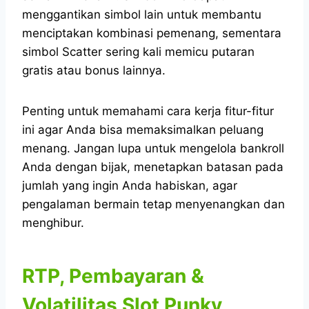
menggantikan simbol lain untuk membantu
menciptakan kombinasi pemenang, sementara
simbol Scatter sering kali memicu putaran
gratis atau bonus lainnya.
Penting untuk memahami cara kerja fitur-fitur
ini agar Anda bisa memaksimalkan peluang
menang. Jangan lupa untuk mengelola bankroll
Anda dengan bijak, menetapkan batasan pada
jumlah yang ingin Anda habiskan, agar
pengalaman bermain tetap menyenangkan dan
menghibur.
RTP, Pembayaran &
Volatilitas Slot Punky