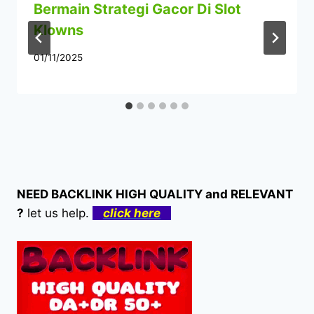
Bermain Strategi Gacor Di Slot
Klowns
01/11/2025
NEED BACKLINK HIGH QUALITY and RELEVANT
?
let us help.
click here