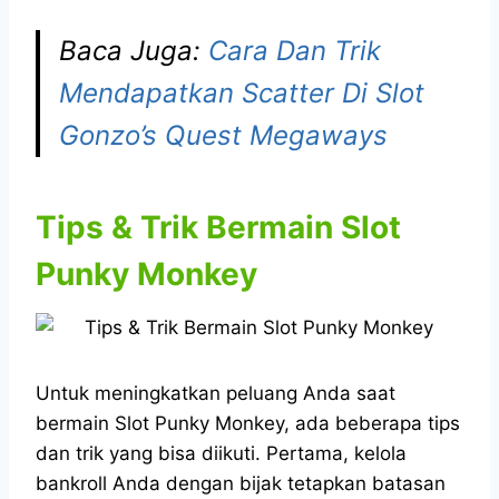
Baca Juga:
Cara Dan Trik
Mendapatkan Scatter Di Slot
Gonzo’s Quest Megaways
Tips & Trik Bermain Slot
Punky Monkey
Untuk meningkatkan peluang Anda saat
bermain Slot Punky Monkey, ada beberapa tips
dan trik yang bisa diikuti. Pertama, kelola
bankroll Anda dengan bijak tetapkan batasan