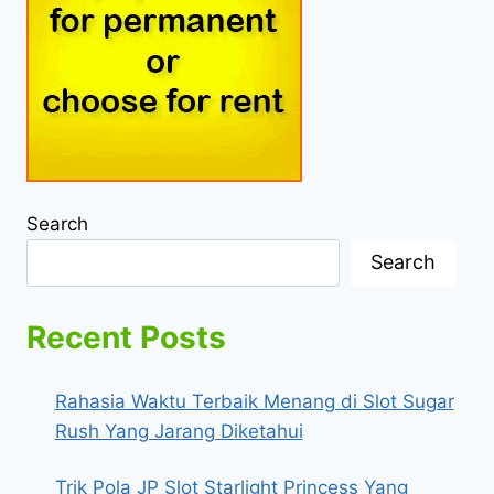
Search
Search
Recent Posts
Rahasia Waktu Terbaik Menang di Slot Sugar
Rush Yang Jarang Diketahui
Trik Pola JP Slot Starlight Princess Yang