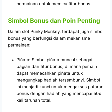
permainan untuk memicu fitur bonus.
Simbol Bonus dan Poin Penting
Dalam slot Punky Monkey, terdapat juga simbol
bonus yang berfungsi dalam mekanisme
permainan:
Piñata: Simbol piñata muncul sebagai
bagian dari fitur bonus, di mana pemain
dapat memecahkan piñata untuk
mengungkap hadiah tersembunyi. Simbol
ini menjadi kunci untuk mengakses putaran
bonus dengan hadiah yang mencapai 50x
kali taruhan total.