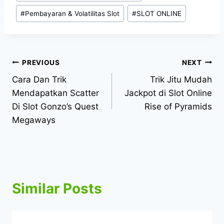
#
Pembayaran & Volatilitas Slot
#
SLOT ONLINE
Post
PREVIOUS
NEXT
Cara Dan Trik
Trik Jitu Mudah
navigation
Mendapatkan Scatter
Jackpot di Slot Online
Di Slot Gonzo’s Quest
Rise of Pyramids
Megaways
Similar Posts