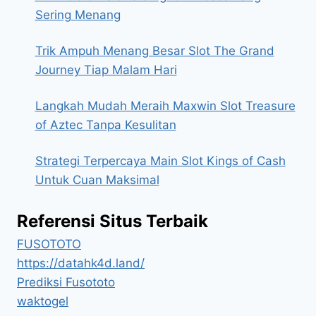
Sering Menang
Trik Ampuh Menang Besar Slot The Grand
Journey Tiap Malam Hari
Langkah Mudah Meraih Maxwin Slot Treasure
of Aztec Tanpa Kesulitan
Strategi Terpercaya Main Slot Kings of Cash
Untuk Cuan Maksimal
Referensi Situs Terbaik
FUSOTOTO
https://datahk4d.land/
Prediksi Fusototo
waktogel