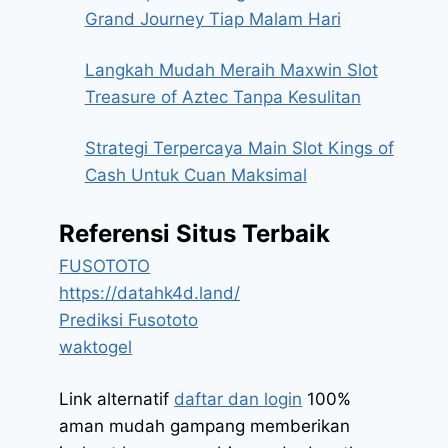
Grand Journey Tiap Malam Hari
Langkah Mudah Meraih Maxwin Slot
Treasure of Aztec Tanpa Kesulitan
Strategi Terpercaya Main Slot Kings of
Cash Untuk Cuan Maksimal
Referensi Situs Terbaik
FUSOTOTO
https://datahk4d.land/
Prediksi Fusototo
waktogel
Link alternatif
daftar dan login
100%
aman mudah gampang memberikan