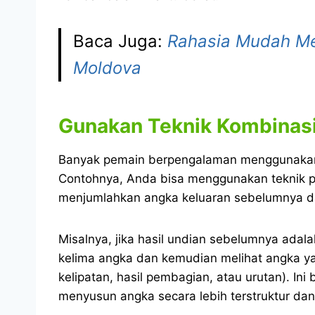
Baca Juga:
Rahasia Mudah Me
Moldova
Gunakan Teknik Kombinasi
Banyak pemain berpengalaman menggunakan r
Contohnya, Anda bisa menggunakan teknik par
menjumlahkan angka keluaran sebelumnya d
Misalnya, jika hasil undian sebelumnya adal
kelima angka dan kemudian melihat angka y
kelipatan, hasil pembagian, atau urutan). In
menyusun angka secara lebih terstruktur dan 