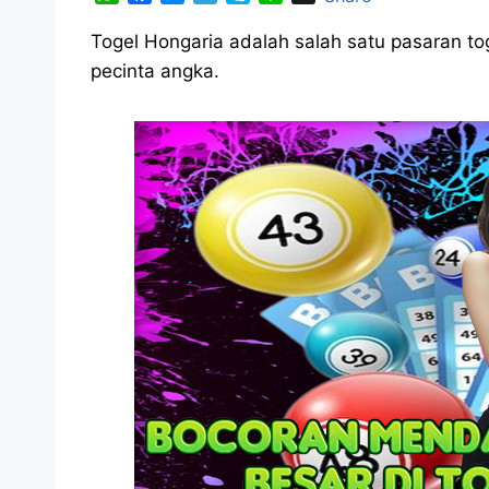
h
a
e
e
k
i
a
c
s
l
y
n
Togel Hongaria adalah salah satu pasaran to
t
e
s
e
p
e
pecinta angka.
s
b
e
g
e
A
o
n
r
p
o
g
a
p
k
e
m
r