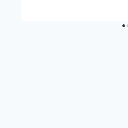
© 2026 SL