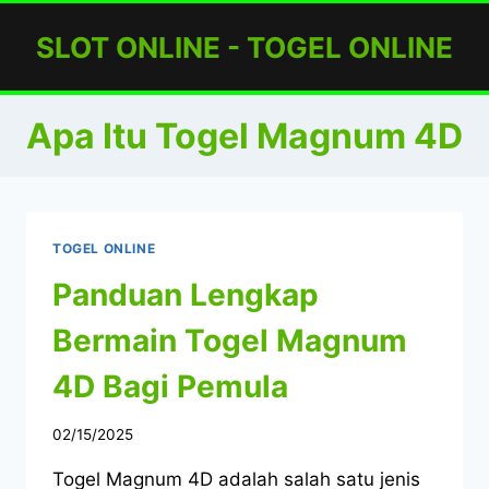
Skip
SLOT ONLINE - TOGEL ONLINE
to
content
Apa Itu Togel Magnum 4D
TOGEL ONLINE
Panduan Lengkap
Bermain Togel Magnum
4D Bagi Pemula
02/15/2025
Togel Magnum 4D adalah salah satu jenis