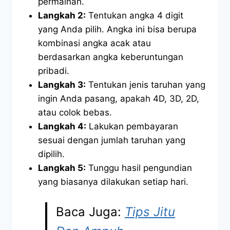
permainan.
Langkah 2:
Tentukan angka 4 digit
yang Anda pilih. Angka ini bisa berupa
kombinasi angka acak atau
berdasarkan angka keberuntungan
pribadi.
Langkah 3:
Tentukan jenis taruhan yang
ingin Anda pasang, apakah 4D, 3D, 2D,
atau colok bebas.
Langkah 4:
Lakukan pembayaran
sesuai dengan jumlah taruhan yang
dipilih.
Langkah 5:
Tunggu hasil pengundian
yang biasanya dilakukan setiap hari.
Baca Juga:
Tips Jitu