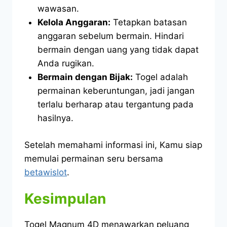
wawasan.
Kelola Anggaran:
Tetapkan batasan
anggaran sebelum bermain. Hindari
bermain dengan uang yang tidak dapat
Anda rugikan.
Bermain dengan Bijak:
Togel adalah
permainan keberuntungan, jadi jangan
terlalu berharap atau tergantung pada
hasilnya.
Setelah memahami informasi ini, Kamu siap
memulai permainan seru bersama
betawislot
.
Kesimpulan
Togel Magnum 4D menawarkan peluang