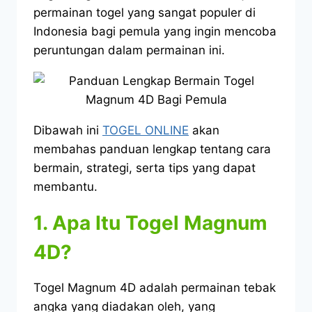
permainan togel yang sangat populer di
Indonesia bagi pemula yang ingin mencoba
peruntungan dalam permainan ini.
Dibawah ini
TOGEL ONLINE
akan
membahas panduan lengkap tentang cara
bermain, strategi, serta tips yang dapat
membantu.
1.
Apa Itu Togel Magnum
4D?
Togel Magnum 4D adalah permainan tebak
angka yang diadakan oleh, yang