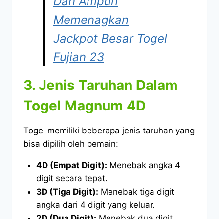
Dan Ampuh
Memenagkan
Jackpot Besar Togel
Fujian 23
3.
Jenis Taruhan Dalam
Togel Magnum 4D
Togel memiliki beberapa jenis taruhan yang
bisa dipilih oleh pemain:
4D (Empat Digit):
Menebak angka 4
digit secara tepat.
3D (Tiga Digit):
Menebak tiga digit
angka dari 4 digit yang keluar.
2D (Dua Digit):
Menebak dua digit