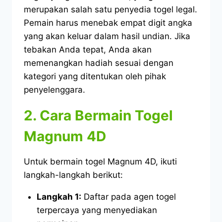
merupakan salah satu penyedia togel legal.
Pemain harus menebak empat digit angka
yang akan keluar dalam hasil undian. Jika
tebakan Anda tepat, Anda akan
memenangkan hadiah sesuai dengan
kategori yang ditentukan oleh pihak
penyelenggara.
2.
Cara Bermain Togel
Magnum 4D
Untuk bermain togel Magnum 4D, ikuti
langkah-langkah berikut:
Langkah 1:
Daftar pada agen togel
terpercaya yang menyediakan