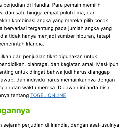
a perjudian di Irlandia. Para pemain memilih
ya dari satu hingga empat puluh lima, dan
akah kombinasi angka yang mereka pilih cocok
a bervariasi tergantung pada jumlah angka yang
ndia tidak hanya menjadi sumber hiburan, tetapi
emerintah Irlandia.
lkan dari penjualan tiket digunakan untuk
endidikan, olahraga, dan kegiatan amal. Meskipun
enting untuk diingat bahwa judi harus dianggap
g jawab, dan individu harus memainkannya dengan
ngan dan waktu mereka. Dibawah ini anda bisa
innya tentang
TOGEL ONLINE
ngannya
m sejarah perjudian di Irlandia, dengan asal-usulnya