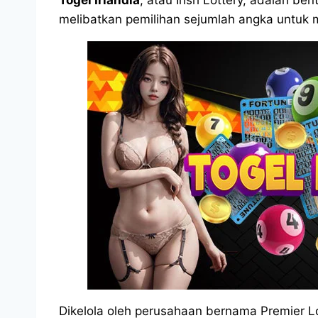
melibatkan pemilihan sejumlah angka untuk
Dikelola oleh perusahaan bernama Premier Lott