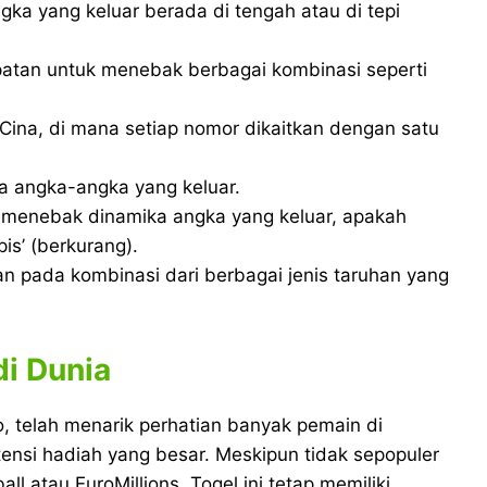
a yang keluar berada di tengah atau di tepi
patan untuk menebak berbagai kombinasi seperti
 Cina, di mana setiap nomor dikaitkan dengan satu
a angka-angka yang keluar.
 menebak dinamika angka yang keluar, apakah
s’ (berkurang).
 pada kombinasi dari berbagai jenis taruhan yang
di Dunia
tto, telah menarik perhatian banyak pemain di
ensi hadiah yang besar. Meskipun tidak sepopuler
ll atau EuroMillions, Togel ini tetap memiliki