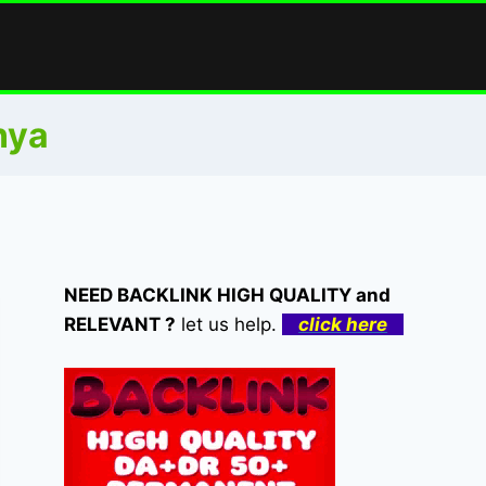
nya
NEED BACKLINK HIGH QUALITY and
RELEVANT ?
let us help.
click here