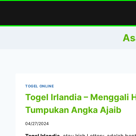
Skip
to
content
As
TOGEL ONLINE
Togel Irlandia – Menggali 
Tumpukan Angka Ajaib
04/27/2024
Togel Irlandia
, atau Irish Lottery, adalah ben