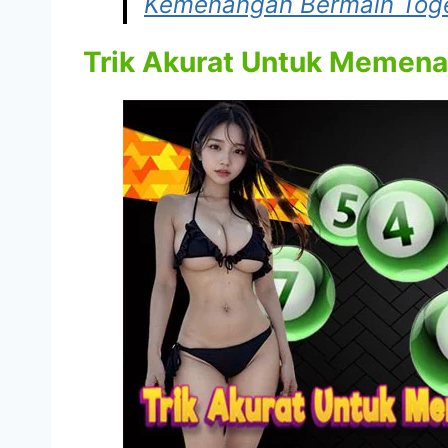
Kemenangan Bermain Tog
Trik Akurat Untuk Memenan