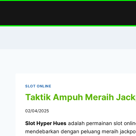
Skip
to
content
SLOT ONLINE
Taktik Ampuh Meraih Jack
02/04/2025
Slot Hyper Hues
adalah permainan slot onl
mendebarkan dengan peluang meraih jackpo