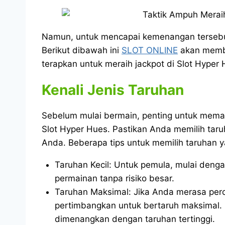
Namun, untuk mencapai kemenangan tersebut
Berikut dibawah ini
SLOT ONLINE
akan memba
terapkan untuk meraih jackpot di Slot Hyper 
Kenali Jenis Taruhan
Sebelum mulai bermain, penting untuk memah
Slot Hyper Hues. Pastikan Anda memilih tar
Anda. Beberapa tips untuk memilih taruhan y
Taruhan Kecil: Untuk pemula, mulai den
permainan tanpa risiko besar.
Taruhan Maksimal: Jika Anda merasa perca
pertimbangkan untuk bertaruh maksimal. 
dimenangkan dengan taruhan tertinggi.