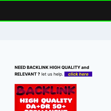
NEED BACKLINK HIGH QUALITY and
RELEVANT ?
let us help.
click here