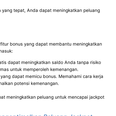
 yang tepat, Anda dapat meningkatkan peluang
i fitur bonus yang dapat membantu meningkatkan
masuk:
tis dapat meningkatkan saldo Anda tanpa risiko
 emas untuk memperoleh kemenangan.
us yang dapat memicu bonus. Memahami cara kerja
imalkan potensi kemenangan.
at meningkatkan peluang untuk mencapai jackpot