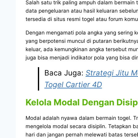
Salah satu trik paling ampuh dalam bermain 
data pengeluaran atau hasil keluaran sebelu
tersedia di situs resmi togel atau forum komun
Dengan mengamati pola angka yang sering ke
yang berpotensi muncul di putaran berikutnya
keluar, ada kemungkinan angka tersebut mun
juga bisa menjadi indikator pola yang bisa d
Baca Juga:
Strategi Jitu
Togel Cartier 4D
Kelola Modal Dengan Disip
Modal adalah nyawa dalam bermain togel. T
mengelola modal secara disiplin. Tetapkan 
hari dan jangan pernah melewati batas terse