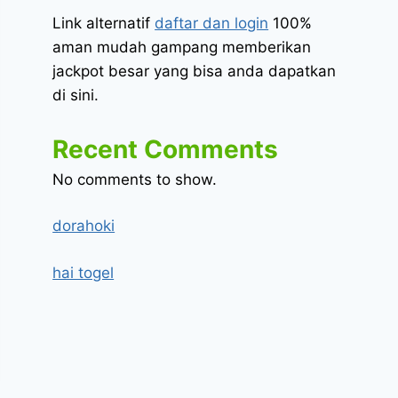
Link alternatif
daftar dan login
100%
aman mudah gampang memberikan
jackpot besar yang bisa anda dapatkan
di sini.
Recent Comments
No comments to show.
dorahoki
hai togel