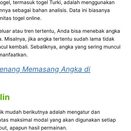
togel, termasuk togel Turki, adalah menggunakan
mnya sebagai bahan analisis. Data ini biasanya
itas togel online.
luar atau tren tertentu, Anda bisa menebak angka
. Misalnya, jika angka tertentu sudah lama tidak
cul kembali. Sebaliknya, angka yang sering muncul
imanfaatkan.
 Menang Memasang Angka di
lin
rik mudah berikutnya adalah mengatur dan
batas maksimal modal yang akan digunakan setiap
but, apapun hasil permainan.