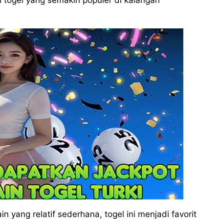
 yang relatif sederhana, togel ini menjadi favorit