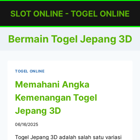
Skip
SLOT ONLINE - TOGEL ONLINE
to
content
Bermain Togel Jepang 3D
TOGEL ONLINE
Memahani Angka
Kemenangan Togel
Jepang 3D
06/16/2025
Togel Jepang 3D adalah salah satu variasi