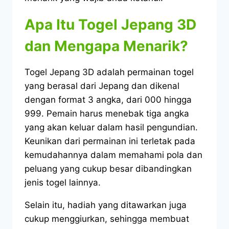
Apa Itu Togel Jepang 3D
dan Mengapa Menarik?
Togel Jepang 3D adalah permainan togel
yang berasal dari Jepang dan dikenal
dengan format 3 angka, dari 000 hingga
999. Pemain harus menebak tiga angka
yang akan keluar dalam hasil pengundian.
Keunikan dari permainan ini terletak pada
kemudahannya dalam memahami pola dan
peluang yang cukup besar dibandingkan
jenis togel lainnya.
Selain itu, hadiah yang ditawarkan juga
cukup menggiurkan, sehingga membuat