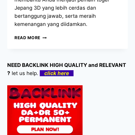
Jepang 3D yang lebih cerdas dan
bertanggung jawab, serta meraih
kemenangan yang diidamkan.
MEMAHANI
READ MORE
ANGKA
KEMENANGAN
TOGEL
JEPANG
NEED BACKLINK HIGH QUALITY and RELEVANT
3D
?
let us help.
click here