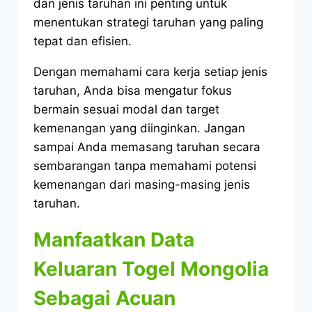
dan jenis taruhan ini penting untuk
menentukan strategi taruhan yang paling
tepat dan efisien.
Dengan memahami cara kerja setiap jenis
taruhan, Anda bisa mengatur fokus
bermain sesuai modal dan target
kemenangan yang diinginkan. Jangan
sampai Anda memasang taruhan secara
sembarangan tanpa memahami potensi
kemenangan dari masing-masing jenis
taruhan.
Manfaatkan Data
Keluaran Togel Mongolia
Sebagai Acuan