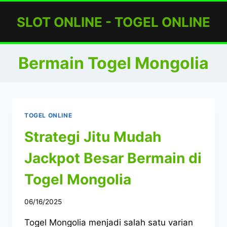
Skip
SLOT ONLINE - TOGEL ONLINE
to
content
Bermain Togel Mongolia
TOGEL ONLINE
Strategi Jitu Mudah
Jackpot Besar Bermain di
Togel Mongolia
06/16/2025
Togel Mongolia menjadi salah satu varian