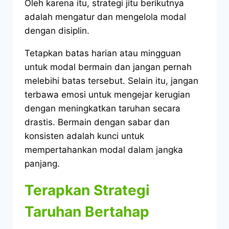
Oleh karena itu, strategi jitu berikutnya
adalah mengatur dan mengelola modal
dengan disiplin.
Tetapkan batas harian atau mingguan
untuk modal bermain dan jangan pernah
melebihi batas tersebut. Selain itu, jangan
terbawa emosi untuk mengejar kerugian
dengan meningkatkan taruhan secara
drastis. Bermain dengan sabar dan
konsisten adalah kunci untuk
mempertahankan modal dalam jangka
panjang.
Terapkan Strategi
Taruhan Bertahap