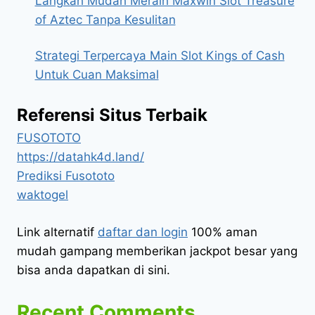
Langkah Mudah Meraih Maxwin Slot Treasure
of Aztec Tanpa Kesulitan
Strategi Terpercaya Main Slot Kings of Cash
Untuk Cuan Maksimal
Referensi Situs Terbaik
FUSOTOTO
https://datahk4d.land/
Prediksi Fusototo
waktogel
Link alternatif
daftar dan login
100% aman
mudah gampang memberikan jackpot besar yang
bisa anda dapatkan di sini.
Recent Comments